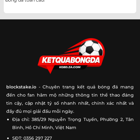
blockstake.io
- Chuyên trang kết quả bóng đá mang
đến cho fan hâm mộ những thông tin thể thao đáng
tin cậy, cập nhật tỷ số nhanh nhất, chính xác nhất và
đầy đủ mọi giải đấu mỗi ngày.
Địa chỉ: 385/29 Nguyễn Trọng Tuyển, Phường 2, Tân
Bình, Hồ Chí Minh, Việt Nam
SĐT: 0356 297 227