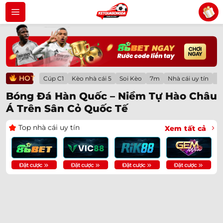
Bỏ
qua
nội
dung
HOT
Cúp C1
Kèo nhà cái 5
Soi Kèo
7m
Nhà cái uy tín
Lị
Bóng Đá Hàn Quốc – Niềm Tự Hào Châu
Á Trên Sân Cỏ Quốc Tế
Top nhà cái uy tín
Xem tất cả
Trận Hot
Tất cả giải đấu
TL Malaysia
Vin88
Kèo TT
Xem bóng
Hôm nay
Ngày mai
10/08