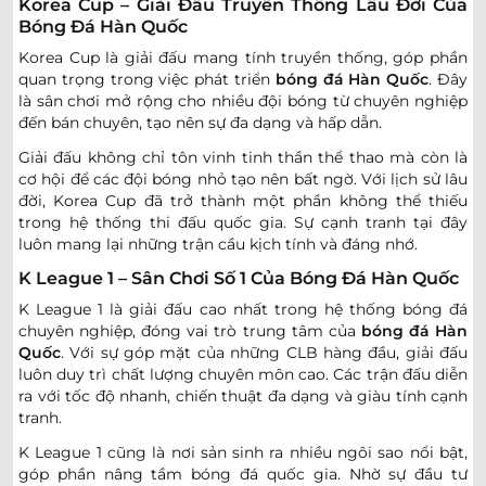
Korea Cup – Giải Đấu Truyền Thống Lâu Đời Của
Bóng Đá Hàn Quốc
Korea Cup là giải đấu mang tính truyền thống, góp phần
quan trọng trong việc phát triển
bóng đá Hàn Quốc
. Đây
là sân chơi mở rộng cho nhiều đội bóng từ chuyên nghiệp
đến bán chuyên, tạo nên sự đa dạng và hấp dẫn.
Giải đấu không chỉ tôn vinh tinh thần thể thao mà còn là
cơ hội để các đội bóng nhỏ tạo nên bất ngờ. Với lịch sử lâu
đời, Korea Cup đã trở thành một phần không thể thiếu
trong hệ thống thi đấu quốc gia. Sự cạnh tranh tại đây
luôn mang lại những trận cầu kịch tính và đáng nhớ.
K League 1 – Sân Chơi Số 1 Của Bóng Đá Hàn Quốc
K League 1 là giải đấu cao nhất trong hệ thống bóng đá
chuyên nghiệp, đóng vai trò trung tâm của
bóng đá Hàn
Quốc
. Với sự góp mặt của những CLB hàng đầu, giải đấu
luôn duy trì chất lượng chuyên môn cao. Các trận đấu diễn
ra với tốc độ nhanh, chiến thuật đa dạng và giàu tính cạnh
tranh.
K League 1 cũng là nơi sản sinh ra nhiều ngôi sao nổi bật,
góp phần nâng tầm bóng đá quốc gia. Nhờ sự đầu tư