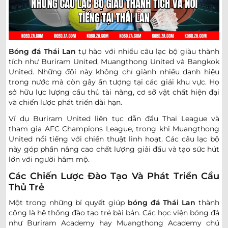
Bóng đá Thái Lan
tự hào với nhiều câu lạc bộ giàu thành
tích như Buriram United, Muangthong United và Bangkok
United. Những đội này không chỉ giành nhiều danh hiệu
trong nước mà còn gây ấn tượng tại các giải khu vực. Họ
sở hữu lực lượng cầu thủ tài năng, cơ sở vật chất hiện đại
và chiến lược phát triển dài hạn.
Ví dụ Buriram United liên tục dẫn đầu Thai League và
tham gia AFC Champions League, trong khi Muangthong
United nổi tiếng với chiến thuật linh hoạt. Các câu lạc bộ
này góp phần nâng cao chất lượng giải đấu và tạo sức hút
lớn với người hâm mộ.
Các Chiến Lược Đào Tạo Và Phát Triển Cầu
Thủ Trẻ
Một trong những bí quyết giúp
bóng đá Thái Lan
thành
công là hệ thống đào tạo trẻ bài bản. Các học viện bóng đá
như Buriram Academy hay Muangthong Academy chú