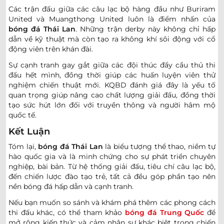
Các trận đấu giữa các câu lạc bộ hàng đầu như Buriram
United và Muangthong United luôn là điểm nhấn của
bóng đá Thái Lan
. Những trận derby này không chỉ hấp
dẫn về kỹ thuật mà còn tạo ra không khí sôi động với cổ
động viên trên khán đài.
Sự cạnh tranh gay gắt giữa các đội thúc đẩy cầu thủ thi
đấu hết mình, đồng thời giúp các huấn luyện viên thử
nghiệm chiến thuật mới. KQBD đánh giá đây là yếu tố
quan trọng giúp nâng cao chất lượng giải đấu, đồng thời
tạo sức hút lớn đối với truyền thông và người hâm mộ
quốc tế.
Kết Luận
Tóm lại,
bóng đá Thái Lan
là biểu tượng thể thao, niềm tự
hào quốc gia và là minh chứng cho sự phát triển chuyên
nghiệp, bài bản. Từ hệ thống giải đấu, tiêu chí câu lạc bộ,
đến chiến lược đào tạo trẻ, tất cả đều góp phần tạo nên
nền bóng đá hấp dẫn và cạnh tranh.
Nếu bạn muốn so sánh và khám phá thêm các phong cách
thi đấu khác, có thể tham khảo
bóng đá Trung Quốc
để
mở rộng kiến thức và cảm nhận sự khác biệt trong chiến