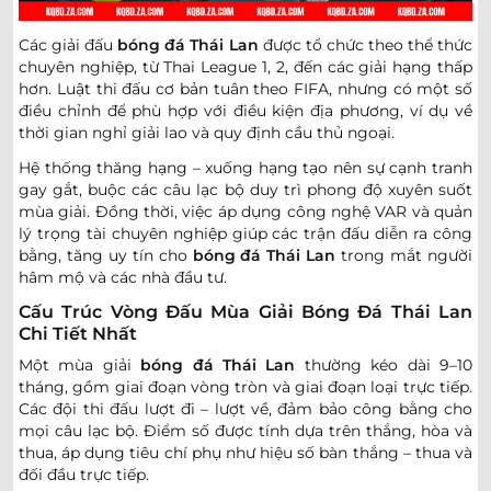
Các giải đấu
bóng đá Thái Lan
được tổ chức theo thể thức
chuyên nghiệp, từ Thai League 1, 2, đến các giải hạng thấp
hơn. Luật thi đấu cơ bản tuân theo FIFA, nhưng có một số
điều chỉnh để phù hợp với điều kiện địa phương, ví dụ về
thời gian nghỉ giải lao và quy định cầu thủ ngoại.
Hệ thống thăng hạng – xuống hạng tạo nên sự cạnh tranh
gay gắt, buộc các câu lạc bộ duy trì phong độ xuyên suốt
mùa giải. Đồng thời, việc áp dụng công nghệ VAR và quản
lý trọng tài chuyên nghiệp giúp các trận đấu diễn ra công
bằng, tăng uy tín cho
bóng đá Thái Lan
trong mắt người
hâm mộ và các nhà đầu tư.
Cấu Trúc Vòng Đấu Mùa Giải Bóng Đá Thái Lan
Chi Tiết Nhất
Một mùa giải
bóng đá Thái Lan
thường kéo dài 9–10
tháng, gồm giai đoạn vòng tròn và giai đoạn loại trực tiếp.
Các đội thi đấu lượt đi – lượt về, đảm bảo công bằng cho
mọi câu lạc bộ. Điểm số được tính dựa trên thắng, hòa và
thua, áp dụng tiêu chí phụ như hiệu số bàn thắng – thua và
đối đầu trực tiếp.