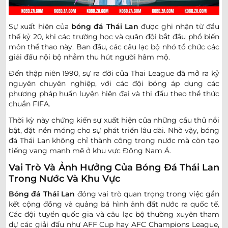
Sự xuất hiện của
bóng đá Thái Lan
được ghi nhận từ đầu
thế kỷ 20, khi các trường học và quân đội bắt đầu phổ biến
môn thể thao này. Ban đầu, các câu lạc bộ nhỏ tổ chức các
giải đấu nội bộ nhằm thu hút người hâm mộ.
Đến thập niên 1990, sự ra đời của Thai League đã mở ra kỷ
nguyên chuyên nghiệp, với các đội bóng áp dụng các
phương pháp huấn luyện hiện đại và thi đấu theo thể thức
chuẩn FIFA.
Thời kỳ này chứng kiến sự xuất hiện của những cầu thủ nổi
bật, đặt nền móng cho sự phát triển lâu dài. Nhờ vậy, bóng
đá Thái Lan không chỉ thành công trong nước mà còn tạo
tiếng vang mạnh mẽ ở khu vực Đông Nam Á.
Vai Trò Và Ảnh Hưởng Của Bóng Đá Thái Lan
Trong Nước Và Khu Vực
Bóng đá Thái Lan
đóng vai trò quan trọng trong việc gắn
kết cộng đồng và quảng bá hình ảnh đất nước ra quốc tế.
Các đội tuyển quốc gia và câu lạc bộ thường xuyên tham
dự các giải đấu như AFF Cup hay AFC Champions League,