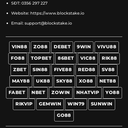
SĐT: 0356 297 227
Website: https://www.blockstake.io
Email:
support@blockstake.io
VIN88
ZO88
DEBET
9WIN
VIVU88
FO88
TOPBET
86BET
VIC88
RIK88
ZBET
SIN88
FIVE88
RED88
SV88
MAY88
UK88
SKY88
XO88
NET88
FABET
NBET
ZOWIN
NHATVIP
YO88
RIKVIP
GEMWIN
WIN79
SUNWIN
GO88