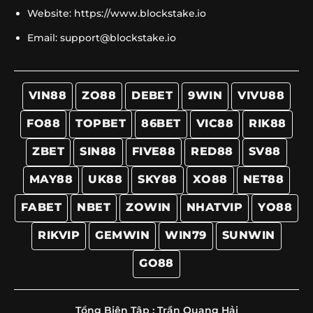
Website: https://www.blockstake.io
Email:
support@blockstake.io
VIN88
ZO88
DEBET
9WIN
VIVU88
FO88
TOPBET
86BET
VIC88
RIK88
ZBET
SIN88
FIVE88
RED88
SV88
MAY88
UK88
SKY88
XO88
NET88
FABET
NBET
ZOWIN
NHATVIP
YO88
RIKVIP
GEMWIN
WIN79
SUNWIN
GO88
Tổng Biên Tập :
Trần Quang Hải