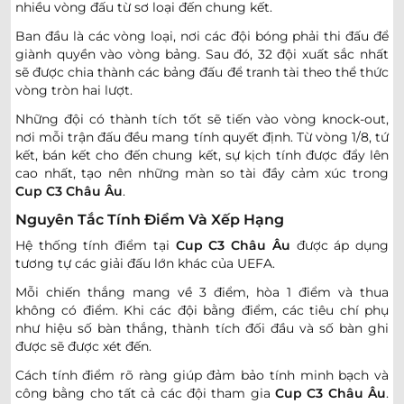
nhiều vòng đấu từ sơ loại đến chung kết.
Ban đầu là các vòng loại, nơi các đội bóng phải thi đấu để
giành quyền vào vòng bảng. Sau đó, 32 đội xuất sắc nhất
sẽ được chia thành các bảng đấu để tranh tài theo thể thức
vòng tròn hai lượt.
Những đội có thành tích tốt sẽ tiến vào vòng knock-out,
nơi mỗi trận đấu đều mang tính quyết định. Từ vòng 1/8, tứ
kết, bán kết cho đến chung kết, sự kịch tính được đẩy lên
cao nhất, tạo nên những màn so tài đầy cảm xúc trong
Cup C3 Châu Âu
.
Nguyên Tắc Tính Điểm Và Xếp Hạng
Hệ thống tính điểm tại
Cup C3 Châu Âu
được áp dụng
tương tự các giải đấu lớn khác của UEFA.
Mỗi chiến thắng mang về 3 điểm, hòa 1 điểm và thua
không có điểm. Khi các đội bằng điểm, các tiêu chí phụ
như hiệu số bàn thắng, thành tích đối đầu và số bàn ghi
được sẽ được xét đến.
Cách tính điểm rõ ràng giúp đảm bảo tính minh bạch và
công bằng cho tất cả các đội tham gia
Cup C3 Châu Âu
.