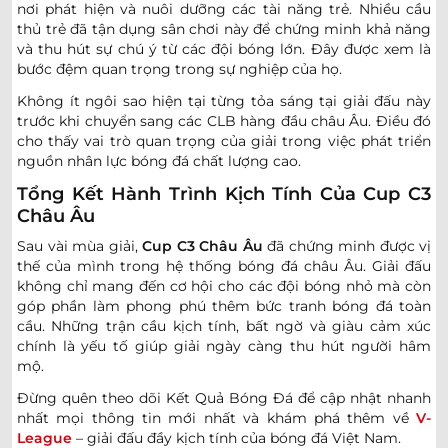
nơi phát hiện và nuôi dưỡng các tài năng trẻ. Nhiều cầu
thủ trẻ đã tận dụng sân chơi này để chứng minh khả năng
và thu hút sự chú ý từ các đội bóng lớn. Đây được xem là
bước đệm quan trọng trong sự nghiệp của họ.
Không ít ngôi sao hiện tại từng tỏa sáng tại giải đấu này
trước khi chuyển sang các CLB hàng đầu châu Âu. Điều đó
cho thấy vai trò quan trọng của giải trong việc phát triển
nguồn nhân lực bóng đá chất lượng cao.
Tổng Kết Hành Trình Kịch Tính Của Cup C3
Châu Âu
Sau vài mùa giải,
Cup C3 Châu Âu
đã chứng minh được vị
thế của mình trong hệ thống bóng đá châu Âu. Giải đấu
không chỉ mang đến cơ hội cho các đội bóng nhỏ mà còn
góp phần làm phong phú thêm bức tranh bóng đá toàn
cầu. Những trận cầu kịch tính, bất ngờ và giàu cảm xúc
chính là yếu tố giúp giải ngày càng thu hút người hâm
mộ.
Đừng quên theo dõi Kết Quả Bóng Đá để cập nhật nhanh
nhất mọi thông tin mới nhất và khám phá thêm về
V-
League
– giải đấu đầy kịch tính của bóng đá Việt Nam.