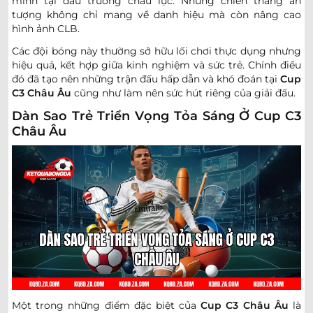
mình tại đấu trường châu lục. Những chiến thắng ấn
tượng không chỉ mang về danh hiệu mà còn nâng cao
hình ảnh CLB.
Các đội bóng này thường sở hữu lối chơi thực dụng nhưng
hiệu quả, kết hợp giữa kinh nghiệm và sức trẻ. Chính điều
đó đã tạo nên những trận đấu hấp dẫn và khó đoán tại
Cup
C3 Châu Âu
cũng như làm nên sức hút riêng của giải đấu.
Dàn Sao Trẻ Triển Vọng Tỏa Sáng Ở Cup C3
Châu Âu
Một trong những điểm đặc biệt của
Cup C3 Châu Âu
là