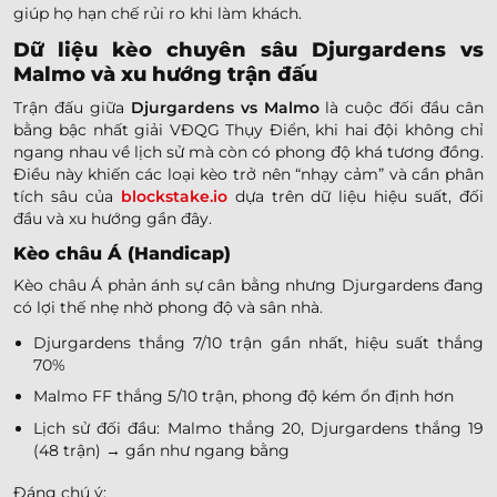
giúp họ hạn chế rủi ro khi làm khách.
Dữ liệu kèo chuyên sâu Djurgardens vs
Malmo và xu hướng trận đấu
Trận đấu giữa
Djurgardens vs Malmo
là cuộc đối đầu cân
bằng bậc nhất giải VĐQG Thụy Điển, khi hai đội không chỉ
ngang nhau về lịch sử mà còn có phong độ khá tương đồng.
Điều này khiến các loại kèo trở nên “nhạy cảm” và cần phân
tích sâu của
blockstake.io
dựa trên dữ liệu hiệu suất, đối
đầu và xu hướng gần đây.
Kèo châu Á (Handicap)
Kèo châu Á phản ánh sự cân bằng nhưng Djurgardens đang
có lợi thế nhẹ nhờ phong độ và sân nhà.
Djurgardens thắng 7/10 trận gần nhất, hiệu suất thắng
70%
Malmo FF thắng 5/10 trận, phong độ kém ổn định hơn
Lịch sử đối đầu: Malmo thắng 20, Djurgardens thắng 19
(48 trận) → gần như ngang bằng
Đáng chú ý: