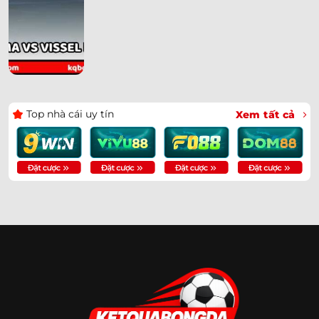
Hiroshima Vs
Vissel Kobe
13H00 Ngày
6/5
Top nhà cái uy tín
Xem tất cả