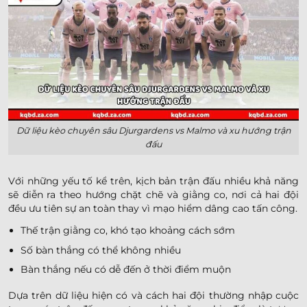
Dữ liệu kèo chuyên sâu Djurgardens vs Malmo và xu hướng trận
đấu
Với những yếu tố kể trên, kịch bản trận đấu nhiều khả năng
sẽ diễn ra theo hướng chặt chẽ và giằng co, nơi cả hai đội
đều ưu tiên sự an toàn thay vì mạo hiểm dâng cao tấn công.
Thế trận giằng co, khó tạo khoảng cách sớm
Số bàn thắng có thể không nhiều
Bàn thắng nếu có dễ đến ở thời điểm muộn
Dựa trên dữ liệu hiện có và cách hai đội thường nhập cuộc