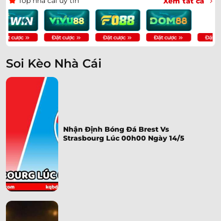
Top nhà cái uy tín
Xem tất cả
Soi Kèo Nhà Cái
Nhận Định Bóng Đá Brest Vs
Nhận Định
Strasbourg Lúc 00h00 Ngày 14/5
Bóng Đá Brest
Vs Strasbourg
Lúc 00h00
Ngày 14/5