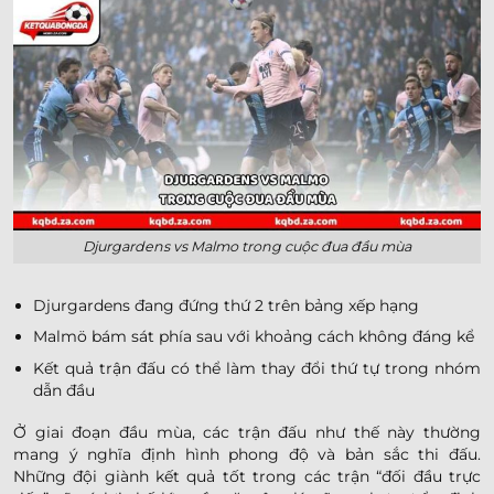
Djurgardens vs Malmo trong cuộc đua đầu mùa
Djurgardens đang đứng thứ 2 trên bảng xếp hạng
Malmö bám sát phía sau với khoảng cách không đáng kể
Kết quả trận đấu có thể làm thay đổi thứ tự trong nhóm
dẫn đầu
Ở giai đoạn đầu mùa, các trận đấu như thế này thường
mang ý nghĩa định hình phong độ và bản sắc thi đấu.
Những đội giành kết quả tốt trong các trận “đối đầu trực