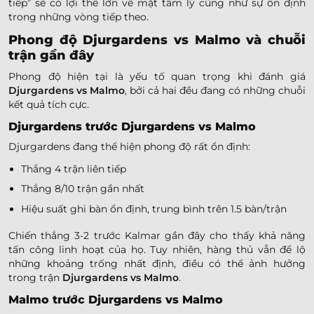
tiếp” sẽ có lợi thế lớn về mặt tâm lý cũng như sự ổn định
trong những vòng tiếp theo.
Phong độ Djurgardens vs Malmo và chuỗi
trận gần đây
Phong độ hiện tại là yếu tố quan trọng khi đánh giá
Djurgardens vs Malmo
, bởi cả hai đều đang có những chuỗi
kết quả tích cực.
Djurgardens trước Djurgardens vs Malmo
Djurgardens đang thể hiện phong độ rất ổn định:
Thắng 4 trận liên tiếp
Thắng 8/10 trận gần nhất
Hiệu suất ghi bàn ổn định, trung bình trên 1.5 bàn/trận
Chiến thắng 3-2 trước Kalmar gần đây cho thấy khả năng
tấn công linh hoạt của họ. Tuy nhiên, hàng thủ vẫn để lộ
những khoảng trống nhất định, điều có thể ảnh hưởng
trong trận
Djurgardens vs Malmo
.
Malmo trước Djurgardens vs Malmo