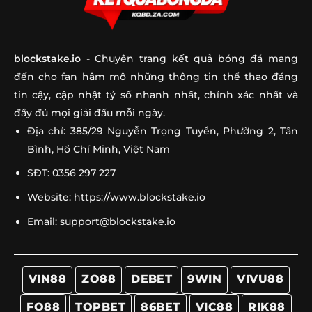
blockstake.io
- Chuyên trang kết quả bóng đá mang
đến cho fan hâm mộ những thông tin thể thao đáng
tin cậy, cập nhật tỷ số nhanh nhất, chính xác nhất và
đầy đủ mọi giải đấu mỗi ngày.
Địa chỉ: 385/29 Nguyễn Trọng Tuyển, Phường 2, Tân
Bình, Hồ Chí Minh, Việt Nam
SĐT: 0356 297 227
Website: https://www.blockstake.io
Email:
support@blockstake.io
VIN88
ZO88
DEBET
9WIN
VIVU88
FO88
TOPBET
86BET
VIC88
RIK88