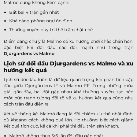
Malmo cũng không kém cạnh:
Bất bại 4 trận gần nhất
Khả năng phòng ngự ổn định
Thường xuyên duy trì thế trận chặt chẽ
Điểm đáng chú ý là Malmo có xu hướng chơi chắc chắn hơn,
đặc biệt khi đối đầu các đội mạnh như trong trận
Djurgardens vs Malmo
.
Lịch sử đối đầu Djurgardens vs Malmo và xu
hướng kết quả
Lịch sử đối đầu luôn là dữ liệu quan trọng khi phân tích cặp
đấu giữa Djurgårdens IF và Malmö FF. Trong những mùa
giải gần đây, hai đội gặp nhau khá thường xuyên, tạo nên
một bức tranh tương đối rõ về xu hướng kết quả cũng như
cách trận đấu diễn ra.
Xét về thống kê, Malmö đang là đội chiếm ưu thế nhất định,
dù khoảng cách không quá lớn. Họ thường biết cách giành
kết quả tích cực, kể cả khi phải thi đấu trên sân khách.
Malmö không thua 5/6 lần đối đầu gần nhất