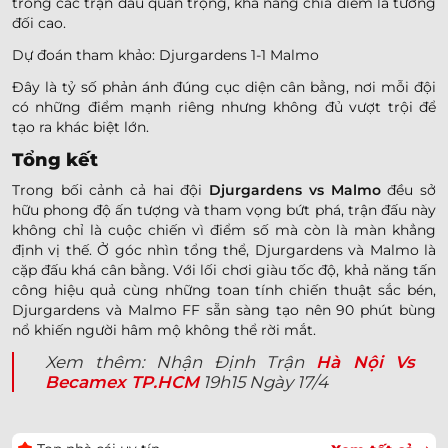
trong các trận đấu quan trọng, khả năng chia điểm là tương
đối cao.
Dự đoán tham khảo: Djurgardens 1-1 Malmo
Đây là tỷ số phản ánh đúng cục diện cân bằng, nơi mỗi đội
có những điểm mạnh riêng nhưng không đủ vượt trội để
tạo ra khác biệt lớn.
Tổng kết
Trong bối cảnh cả hai đội
Djurgardens vs Malmo
đều sở
hữu phong độ ấn tượng và tham vọng bứt phá, trận đấu này
không chỉ là cuộc chiến vì điểm số mà còn là màn khẳng
định vị thế. Ở góc nhìn tổng thể, Djurgardens và Malmo là
cặp đấu khá cân bằng. Với lối chơi giàu tốc độ, khả năng tấn
công hiệu quả cùng những toan tính chiến thuật sắc bén,
Djurgardens và Malmo FF sẵn sàng tạo nên 90 phút bùng
nổ khiến người hâm mộ không thể rời mắt.
Xem thêm: Nhận Định Trận
Hà Nội Vs
Becamex TP.HCM
19h15 Ngày 17/4