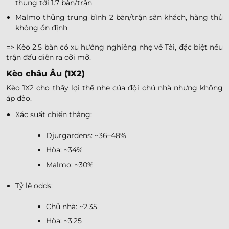
thủng tới 1.7 bàn/trận
Malmo thủng trung bình 2 bàn/trận sân khách, hàng thủ
không ổn định
=> Kèo 2.5 bàn có xu hướng nghiêng nhẹ về Tài, đặc biệt nếu
trận đấu diễn ra cởi mở.
Kèo châu Âu (1X2)
Kèo 1X2 cho thấy lợi thế nhẹ của đội chủ nhà nhưng không
áp đảo.
Xác suất chiến thắng:
Djurgardens: ~36–48%
Hòa: ~34%
Malmo: ~30%
Tỷ lệ odds:
Chủ nhà: ~2.35
Hòa: ~3.25