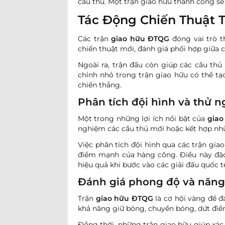
cầu thủ. Một trận giao hữu thành công sẽ 
Tác Động Chiến Thuật 
Các trận
giao hữu ĐTQG
đóng vai trò t
chiến thuật mới, đánh giá phối hợp giữa c
Ngoài ra, trận đấu còn giúp các cầu thủ 
chỉnh nhỏ trong trận giao hữu có thể tạ
chiến thắng.
Phân tích đội hình và thử n
Một trong những lợi ích nổi bật của
giao
nghiệm các cầu thủ mới hoặc kết hợp nh
Việc phân tích đội hình qua các trận gia
điểm mạnh của hàng công. Điều này đặc 
hiệu quả khi bước vào các giải đấu quốc t
Đánh giá phong độ và năng 
Trận
giao hữu ĐTQG
là cơ hội vàng để đ
khả năng giữ bóng, chuyền bóng, dứt điểm,
Đồng thời, những trận giao hữu giúp xác 