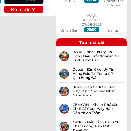
KuPS
Universitatea
Craiova
VĐQG
Argentina
07/08/2026
05:00
Union Santa Fe
Lanus
Top nhà cái
9WIN – Nhà Cái Uy Tín
Hai dòng kèo
Hàng Đầu, Trải Nghiệm Cá
Cược Đỉnh Cao
Debet – Sân Chơi Uy Tín
Hàng Đầu Tại Trang Kết
Quả Bóng Đá
8Live – Sân Chơi Cá Cược
Hay, Đỉnh Cao Bậc Nhất
Năm 2026
GEMWIN – Khám Phá Sân
Chơi Cá Cược Đầy Hấp
Dẫn Và An Toàn
Net88 – Nền Tảng Cá Cược
Chất Lượng, Bảo Mật
Tuyệt Đối