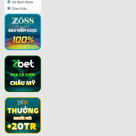
Vô địch ĐNA
Giao hữu