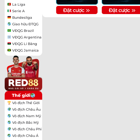
La Liga
Serie A
Bundesliga
Giao hữu ĐTQG
BÓNG ĐÁ
Ẩn
0
trận
[Hiển thị tất cả]
VĐQG Brazil
VĐQG Argentina
Kèo trực tuyến
Xem bóng
Hôm nay
N
VĐQG Li Băng
VĐQG Jamaica
Trận Hot
Tất cả giải đấu
Thế giới
Vô địch Thế Giới
Vô địch Châu Âu
Vô địch Nam Mỹ
Vô địch Bắc Mỹ
Vô địch Châu Phi
Vô địch Châu Á