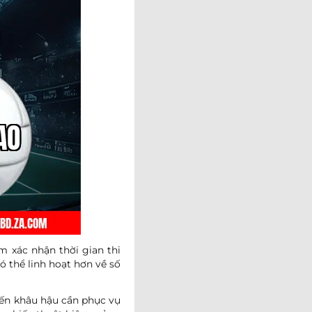
m xác nhận thời gian thi
ó thể linh hoạt hơn về số
 đến khâu hậu cần phục vụ