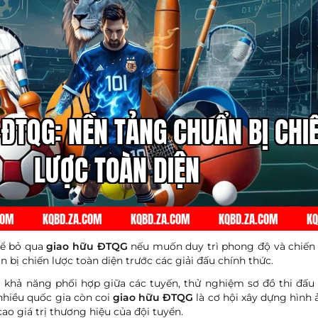
hể bỏ qua
giao hữu ĐTQG
nếu muốn duy trì phong độ và chiến t
bị chiến lược toàn diện trước các giải đấu chính thức.
á khả năng phối hợp giữa các tuyến, thử nghiệm sơ đồ thi đấu
nhiều quốc gia còn coi
giao hữu ĐTQG
là cơ hội xây dựng hình
ao giá trị thương hiệu của đội tuyển.