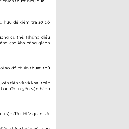
c chiến thuật hiệu quả.
o hữu để kiểm tra sơ đồ
huống cụ thể. Những điều
 nâng cao khả năng giành
i sơ đồ chiến thuật, thử
uyến tiền vệ và khai thác
 bảo đội tuyển vận hành
c trận đấu, HLV quan sát
n điều chỉnh hoặc bổ sung