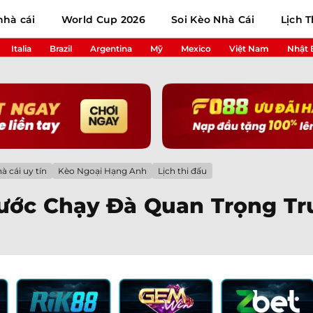
nhà cái
World Cup 2026
Soi Kèo Nhà Cái
Lịch 
Italia
Brazil
Argentina
Mỹ
Mexico
Việt Nam
Nhật 
à cái uy tín
Kèo Ngoại Hạng Anh
Lịch thi đấu
ước Chạy Đà Quan Trọng Trư