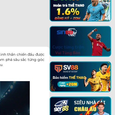
inh thần chiến đấu được
hám phá sâu sắc từng góc
u.