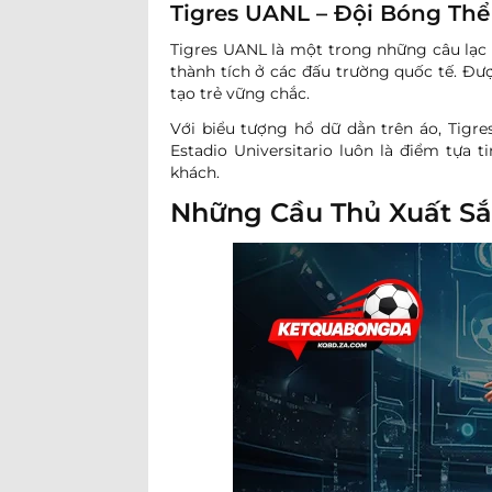
Tigres UANL – Đội Bóng Th
Tigres UANL là một trong những câu lạc 
thành tích ở các đấu trường quốc tế. Đư
tạo trẻ vững chắc.
Với biểu tượng hổ dữ dằn trên áo, Tigre
Estadio Universitario luôn là điểm tựa 
khách.
Những Cầu Thủ Xuất Sắ