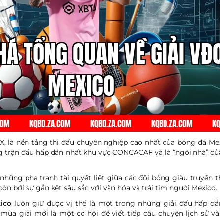
MX, là nền tảng thi đấu chuyên nghiệp cao nhất của bóng đá Mex
ng trận đấu hấp dẫn nhất khu vực CONCACAF và là “ngôi nhà” củ
hững pha tranh tài quyết liệt giữa các đội bóng giàu truyền 
còn bởi sự gắn kết sâu sắc với văn hóa và trái tim người Mexico.
ico
luôn giữ được vị thế là một trong những giải đấu hấp dẫ
 mùa giải mới là một cơ hội để viết tiếp câu chuyện lịch sử 