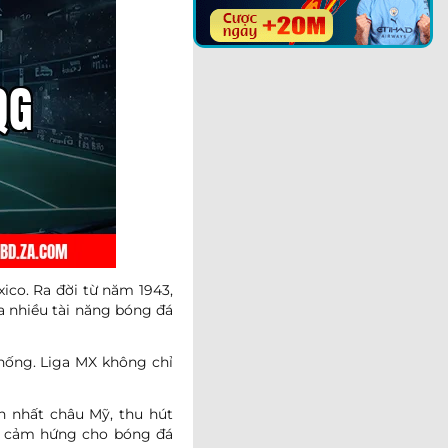
ico. Ra đời từ năm 1943,
a nhiều tài năng bóng đá
thống. Liga MX không chỉ
n nhất châu Mỹ, thu hút
và cảm hứng cho bóng đá