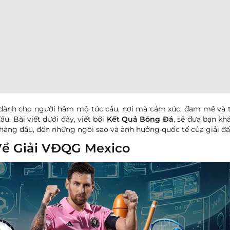
dành cho người hâm mộ túc cầu, nơi mà cảm xúc, đam mê và t
u. Bài viết dưới đây, viết bởi
Kết Quả Bóng Đá
, sẽ đưa bạn k
B hàng đầu, đến những ngôi sao và ảnh hưởng quốc tế của giải đấ
ề Giải VĐQG Mexico