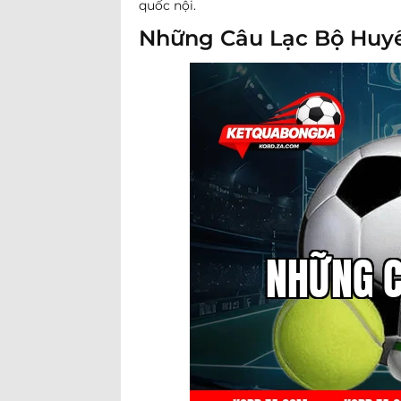
quốc nội.
Những Câu Lạc Bộ Huyề