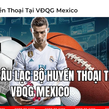
n Thoại Tại VĐQG Mexico