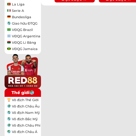
La Liga
Serie A
Bundesliga
BÓNG ĐÁ
Ẩn
0
trận
[Hiển thị tất cả]
Giao hữu ĐTQG
VĐQG Brazil
Kèo trực tuyến
Xem bóng
Hôm nay
N
VĐQG Argentina
VĐQG Li Băng
Trận Hot
Tất cả giải đấu
VĐQG Jamaica
Thế giới
Vô địch Thế Giới
Vô địch Châu Âu
Vô địch Nam Mỹ
Vô địch Bắc Mỹ
Vô địch Châu Phi
Vô địch Châu Á