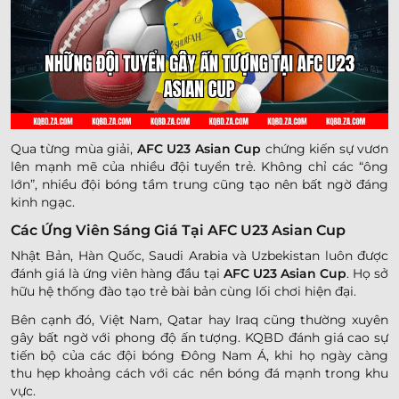
Qua từng mùa giải,
AFC U23 Asian Cup
chứng kiến sự vươn
lên mạnh mẽ của nhiều đội tuyển trẻ. Không chỉ các “ông
lớn”, nhiều đội bóng tầm trung cũng tạo nên bất ngờ đáng
kinh ngạc.
Các Ứng Viên Sáng Giá Tại AFC U23 Asian Cup
Nhật Bản, Hàn Quốc, Saudi Arabia và Uzbekistan luôn được
đánh giá là ứng viên hàng đầu tại
AFC U23 Asian Cup
. Họ sở
hữu hệ thống đào tạo trẻ bài bản cùng lối chơi hiện đại.
Bên cạnh đó, Việt Nam, Qatar hay Iraq cũng thường xuyên
gây bất ngờ với phong độ ấn tượng. KQBD đánh giá cao sự
tiến bộ của các đội bóng Đông Nam Á, khi họ ngày càng
thu hẹp khoảng cách với các nền bóng đá mạnh trong khu
vực.