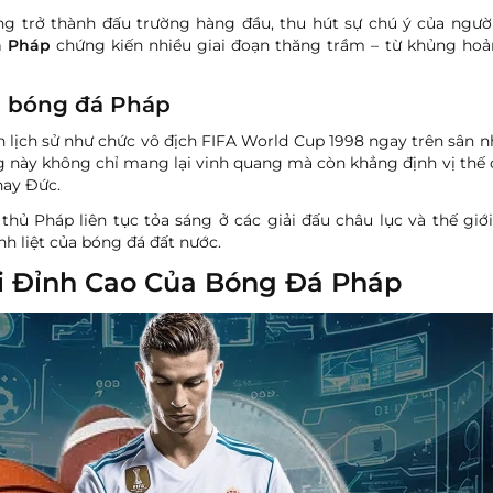
óng trở thành đấu trường hàng đầu, thu hút sự chú ý của ngườ
á Pháp
chứng kiến nhiều giai đoạn thăng trầm – từ khủng ho
a bóng đá Pháp
lịch sử như chức vô địch FIFA World Cup 1998 ngay trên sân nhà
g này không chỉ mang lại vinh quang mà còn khẳng định vị thế
hay Đức.
 thủ Pháp liên tục tỏa sáng ở các giải đấu châu lục và thế gi
nh liệt của bóng đá đất nước.
i Đỉnh Cao Của Bóng Đá Pháp