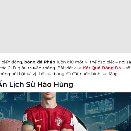
à biến động,
bóng đá Pháp
luôn giữ một vị thế đặc biệt – nơi s
các CLB giàu truyền thống. Bài viết của
Kết Quả Bóng Đá
– sẽ
i bóng nổi bật và vị thế của bóng đá đất nước hình lục lăng.
n Lịch Sử Hào Hùng