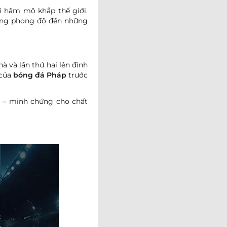
i hâm mộ khắp thế giới.
ảng phong độ đến những
 và lần thứ hai lên đỉnh
 của
bóng đá Pháp
trước
ới – minh chứng cho chất