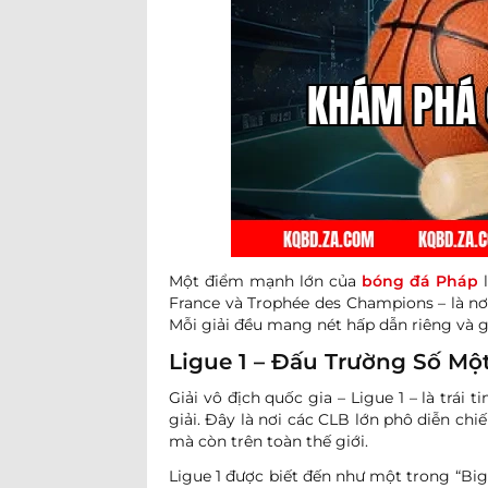
Một điểm mạnh lớn của
bóng đá Pháp
l
France và Trophée des Champions – là nơ
Mỗi giải đều mang nét hấp dẫn riêng và 
Ligue 1 – Đấu Trường Số M
Giải vô địch quốc gia – Ligue 1 – là trái 
giải. Đây là nơi các CLB lớn phô diễn ch
mà còn trên toàn thế giới.
Ligue 1 được biết đến như một trong “Big