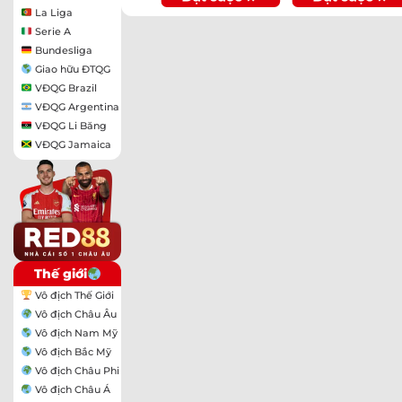
La Liga
Serie A
Bundesliga
BÓNG ĐÁ
Ẩn
0
trận
[Hiển thị tất cả]
Giao hữu ĐTQG
VĐQG Brazil
Kèo trực tuyến
Xem bóng
Hôm nay
N
VĐQG Argentina
VĐQG Li Băng
Trận Hot
Tất cả giải đấu
VĐQG Jamaica
Thế giới
Vô địch Thế Giới
Vô địch Châu Âu
Vô địch Nam Mỹ
Vô địch Bắc Mỹ
Vô địch Châu Phi
Vô địch Châu Á