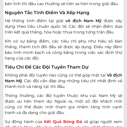
bản lĩnh thi đấu cao thường sẽ tiến xa hơn trong giải đấu.
Nguyên Tắc Tính Điểm Và Xếp Hạng
Hệ thống tính điểm tại giải
vô địch Nam Mỹ
được xây
dựng theo tiêu chuẩn quốc tế. Các đội sẽ nhận điểm dựa
trên kết quả thắng, hòa hoặc thua trong từng trận đấu.
Khi có sự bằng điểm, các tiêu chí phụ như hiệu số bàn
thắng, thành tích đối đầu sẽ được áp dụng. Điều này đảm
bảo tính minh bạch và công bằng trong việc xác định thứ
hạng của các đội.
Tiêu Chí Để Các Đội Tuyển Tham Dự
Không phải đội tuyển nào cũng có thể góp mặt tại
Vô địch
Nam Mỹ
. Các đội cần đáp ứng những tiêu chí nhất định về
thành tích và năng lực thi đấu.
Thông thường, các đội tuyển thuộc khu vực Nam Mỹ sẽ
được ưu tiên tham dự. Ngoài ra, một số đội khách mời
cũng có thể được mời tham gia nhằm tăng tính cạnh
tranh và đa dạng cho giải đấu.
Sự đồng hành của
Kết Quả Bóng Đá
sẽ giúp người xem