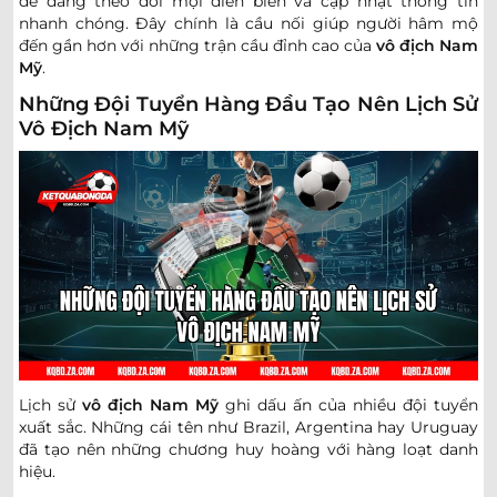
dễ dàng theo dõi mọi diễn biến và cập nhật thông tin
nhanh chóng. Đây chính là cầu nối giúp người hâm mộ
đến gần hơn với những trận cầu đỉnh cao của
vô địch Nam
Mỹ
.
Những Đội Tuyển Hàng Đầu Tạo Nên Lịch Sử
Vô Địch Nam Mỹ
Lịch sử
vô địch Nam Mỹ
ghi dấu ấn của nhiều đội tuyển
xuất sắc. Những cái tên như Brazil, Argentina hay Uruguay
đã tạo nên những chương huy hoàng với hàng loạt danh
hiệu.