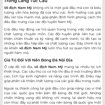
Trong Làng Túc Cầu
Vô địch Nam Mỹ
không chỉ là một giải đấu mà còn là biểu
tượng văn hóa bóng đá của khu vực. Ảnh hưởng của giải
đấu lan tỏa mạnh mẽ, góp phần định hình phong cách thi
đấu đặc trưng của các đội tuyển Nam Mỹ.
Giải đấu này đóng vai trò quan trọng trong việc nâng cao
chất lượng chuyên môn. Các đội tuyển phải liên tục cải
thiện chiến thuật và kỹ năng để cạnh tranh, từ đó tạo ra
những trận đấu hấp dẫn và chất lượng cao. Đây chính là lý
do khiến
vô địch Nam Mỹ
luôn thu hút sự quan tâm lớn từ
người hâm mộ.
Giá Trị Đối Với Nền Bóng Đá Nội Địa
Ở cấp độ nội địa,
vô địch Nam Mỹ
mang lại nhiều lợi ích
thiết thực. Các cầu thủ có cơ hội thi đấu ở môi trường đỉnh
cao, tích lũy kinh nghiệm và nâng cao trình độ. Điều này
góp phần cải thiện chất lượng của các giải đấu trong nước.
Ngoài ra, thành công tại giải đấu còn giúp nâng cao vị thế
của các quốc gia trên bản đồ bóng đá thế giới. Những
chiến thắng vang dội không chỉ mang lại danh hiệu mà
còn thúc đẩy sự phát triển của nền bóng đá quốc gia một