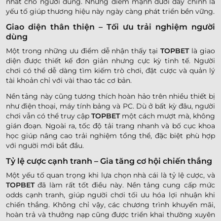
nhất cho người dùng. Những điểm mạnh dưới đây chính là
yếu tố giúp thương hiệu này ngày càng phát triển bền vững.
Giao diện thân thiện – Tối ưu trải nghiệm người
dùng
Một trong những ưu điểm dễ nhận thấy tại
TOPBET
là giao
diện được thiết kế đơn giản nhưng cực kỳ tinh tế. Người
chơi có thể dễ dàng tìm kiếm trò chơi, đặt cược và quản lý
tài khoản chỉ với vài thao tác cơ bản.
Nền tảng này cũng tương thích hoàn hảo trên nhiều thiết bị
như điện thoại, máy tính bảng và PC. Dù ở bất kỳ đâu, người
chơi vẫn có thể truy cập
TOPBET
một cách mượt mà, không
gián đoạn. Ngoài ra, tốc độ tải trang nhanh và bố cục khoa
học giúp nâng cao trải nghiệm tổng thể, đặc biệt phù hợp
với người mới bắt đầu.
Tỷ lệ cược cạnh tranh – Gia tăng cơ hội chiến thắng
Một yếu tố quan trọng khi lựa chọn nhà cái là tỷ lệ cược, và
TOPBET
đã làm rất tốt điều này. Nền tảng cung cấp mức
odds cạnh tranh, giúp người chơi tối ưu hóa lợi nhuận khi
chiến thắng. Không chỉ vậy, các chương trình khuyến mãi,
hoàn trả và thưởng nạp cũng được triển khai thường xuyên