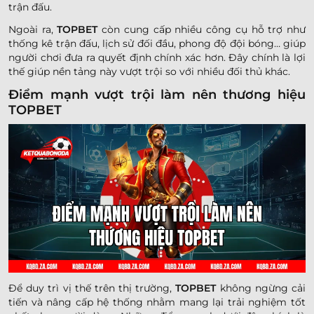
trận đấu.
Ngoài ra,
TOPBET
còn cung cấp nhiều công cụ hỗ trợ như
thống kê trận đấu, lịch sử đối đầu, phong độ đội bóng… giúp
người chơi đưa ra quyết định chính xác hơn. Đây chính là lợi
thế giúp nền tảng này vượt trội so với nhiều đối thủ khác.
Điểm mạnh vượt trội làm nên thương hiệu
TOPBET
Để duy trì vị thế trên thị trường,
TOPBET
không ngừng cải
tiến và nâng cấp hệ thống nhằm mang lại trải nghiệm tốt