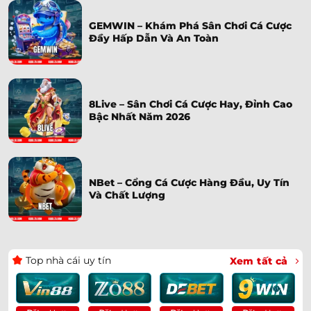
GEMWIN – Khám Phá Sân Chơi Cá Cược
Đầy Hấp Dẫn Và An Toàn
8Live – Sân Chơi Cá Cược Hay, Đỉnh Cao
Bậc Nhất Năm 2026
NBet – Cổng Cá Cược Hàng Đầu, Uy Tín
Và Chất Lượng
Top nhà cái uy tín
Xem tất cả