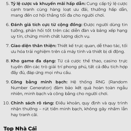
Tỷ lệ cược và khuyến mãi hấp dẫn:
Cung cấp tỷ lệ cược
cạnh tranh cùng hàng loạt ưu đãi, thưởng hấp dẫn,
mang đến cơ hội thắng tối đa cho người chơi.
Đánh giá tích cực từ cộng đồng:
Được người dùng tin
tưởng, phản hồi tốt trên các diễn đàn và bảng xếp hạng
uy tín, chứng minh chất lượng dịch vụ.
Giao diện thân thiện:
Thiết kế trực quan, dễ thao tác, tối
ưu hóa trải nghiệm trên cả máy tính và thiết bị di động.
Kho game đa dạng:
Từ cá cược thể thao, casino trực
tuyến đến các trò giải trí phong phú, tất cả đều tích hợp
đầy đủ, đáp ứng mọi nhu cầu.
Công bằng minh bạch:
Hệ thống RNG (Random
Number Generator) đảm bảo kết quả hoàn toàn ngẫu
nhiên, minh bạch và công bằng cho người chơi.
Chính sách rõ ràng:
Điều khoản, quy định và quy trình
nhận thưởng – rút tiền minh bạch, không gây nhầm lẫn
hay tranh cãi.
Top Nhà Cái