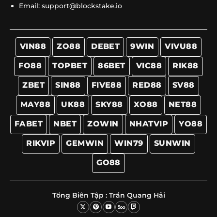
Email:
support@blockstake.io
VIN88
ZO88
DEBET
9WIN
VIVU88
FO88
TOPBET
86BET
VIC88
RIK88
ZBET
SIN88
FIVE88
RED88
SV88
MAY88
UK88
SKY88
XO88
NET88
FABET
NBET
ZOWIN
NHATVIP
YO88
RIKVIP
GEMWIN
WIN79
SUNWIN
GO88
Tổng Biên Tập :
Trần Quang Hải