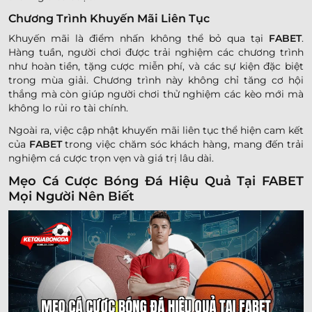
Chương Trình Khuyến Mãi Liên Tục
Khuyến mãi là điểm nhấn không thể bỏ qua tại
FABET
.
Hàng tuần, người chơi được trải nghiệm các chương trình
như hoàn tiền, tặng cược miễn phí, và các sự kiện đặc biệt
trong mùa giải. Chương trình này không chỉ tăng cơ hội
thắng mà còn giúp người chơi thử nghiệm các kèo mới mà
không lo rủi ro tài chính.
Ngoài ra, việc cập nhật khuyến mãi liên tục thể hiện cam kết
của
FABET
trong việc chăm sóc khách hàng, mang đến trải
nghiệm cá cược trọn vẹn và giá trị lâu dài.
Mẹo Cá Cược Bóng Đá Hiệu Quả Tại FABET
Mọi Người Nên Biết