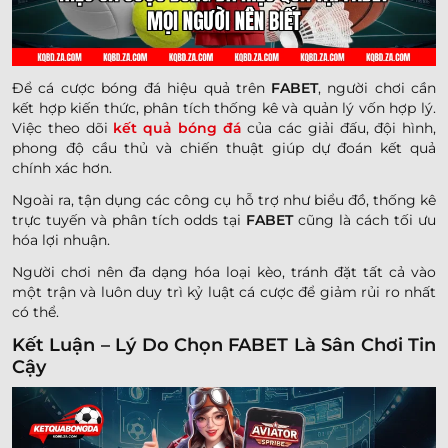
Để cá cược bóng đá hiệu quả trên
FABET
, người chơi cần
kết hợp kiến thức, phân tích thống kê và quản lý vốn hợp lý.
Việc theo dõi
kết quả bóng đá
của các giải đấu, đội hình,
phong độ cầu thủ và chiến thuật giúp dự đoán kết quả
chính xác hơn.
Ngoài ra, tận dụng các công cụ hỗ trợ như biểu đồ, thống kê
trực tuyến và phân tích odds tại
FABET
cũng là cách tối ưu
hóa lợi nhuận.
Người chơi nên đa dạng hóa loại kèo, tránh đặt tất cả vào
một trận và luôn duy trì kỷ luật cá cược để giảm rủi ro nhất
có thể.
Kết Luận – Lý Do Chọn FABET Là Sân Chơi Tin
Cậy