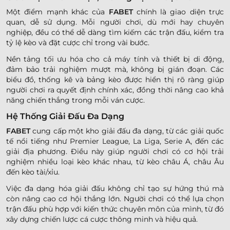
Một điểm mạnh khác của
FABET
chính là giao diện trực
quan, dễ sử dụng. Mỗi người chơi, dù mới hay chuyên
nghiệp, đều có thể dễ dàng tìm kiếm các trận đấu, kiểm tra
tỷ lệ kèo và đặt cược chỉ trong vài bước.
Nền tảng tối ưu hóa cho cả máy tính và thiết bị di động,
đảm bảo trải nghiệm mượt mà, không bị gián đoạn. Các
biểu đồ, thống kê và bảng kèo được hiển thị rõ ràng giúp
người chơi ra quyết định chính xác, đồng thời nâng cao khả
năng chiến thắng trong mỗi ván cược.
Hệ Thống Giải Đấu Đa Dạng
FABET
cung cấp một kho giải đấu đa dạng, từ các giải quốc
tế nổi tiếng như Premier League, La Liga, Serie A, đến các
giải địa phương. Điều này giúp người chơi có cơ hội trải
nghiệm nhiều loại kèo khác nhau, từ kèo châu Á, châu Âu
đến kèo tài/xỉu.
Việc đa dạng hóa giải đấu không chỉ tạo sự hứng thú mà
còn nâng cao cơ hội thắng lớn. Người chơi có thể lựa chọn
trận đấu phù hợp với kiến thức chuyên môn của mình, từ đó
xây dựng chiến lược cá cược thông minh và hiệu quả.