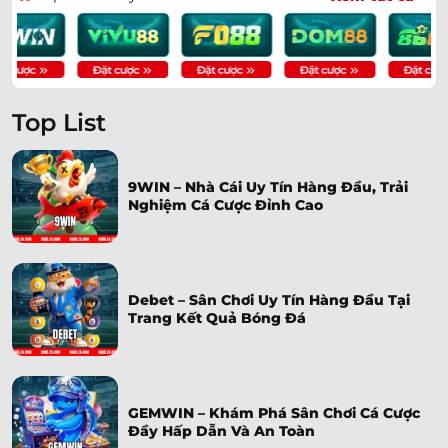
Top List
9WIN – Nhà Cái Uy Tín Hàng Đầu, Trải
Nghiệm Cá Cược Đỉnh Cao
Debet – Sân Chơi Uy Tín Hàng Đầu Tại
Trang Kết Quả Bóng Đá
GEMWIN – Khám Phá Sân Chơi Cá Cược
Đầy Hấp Dẫn Và An Toàn