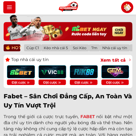
Bỏ
qua
nội
dung
HOT
Cúp C1
Kèo nhà cái 5
Soi Kèo
7m
Nhà cái uy tín
Lị
Top nhà cái uy tín
Xem tất cả
Fabet – Sân Chơi Đẳng Cấp, An Toàn Và
Uy Tín Vượt Trội
Trong thế giới cá cược trực tuyến,
FABET
nổi bật như một
địa chỉ uy tín dành cho người yêu bóng đá và thể thao. Nền
tảng này không chỉ cung cấp tỷ lệ cược hấp dẫn mà còn tạo
ra trải nghiệm cá cược mượt mà, an toàn. Với hàng nghìn