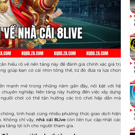
01
Nh
V
00
ần hiểu rõ về nền tảng này để đánh giá chính xác giá trị
ng giúp bạn có cái nhìn tổng thể, từ đó đưa ra lựa chọn
riển mạnh mẽ trong những năm gần đây, nổi bật với hệ
N
ợ chuyên nghiệp. Nền tảng này hướng đến việc xây dựng
St
i người chơi có thể tận hưởng các trò chơi hấp dẫn mà
02
chóng, linh hoạt cùng nhiều phương thức giao dịch hiện
n. Không chỉ vậy,
nhà cái 8Live
còn liên tục cập nhật các
a tăng lợi ích cho người tham gia.
N