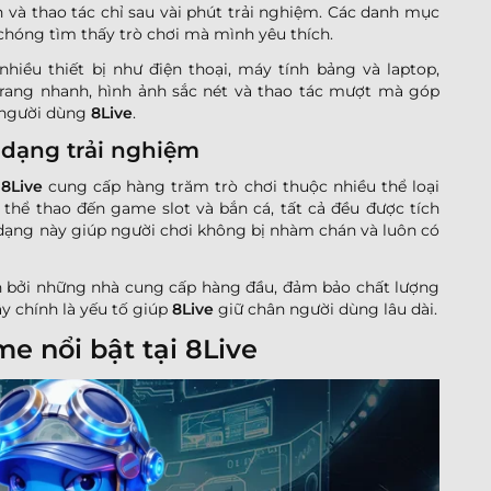
và thao tác chỉ sau vài phút trải nghiệm. Các danh mục
chóng tìm thấy trò chơi mà mình yêu thích.
nhiều thiết bị như điện thoại, máy tính bảng và laptop,
i trang nhanh, hình ảnh sắc nét và thao tác mượt mà góp
 người dùng
8Live
.
 dạng trải nghiệm
,
8Live
cung cấp hàng trăm trò chơi thuộc nhiều thể loại
 thể thao đến game slot và bắn cá, tất cả đều được tích
dạng này giúp người chơi không bị nhàm chán và luôn có
iển bởi những nhà cung cấp hàng đầu, đảm bảo chất lượng
y chính là yếu tố giúp
8Live
giữ chân người dùng lâu dài.
 nổi bật tại 8Live