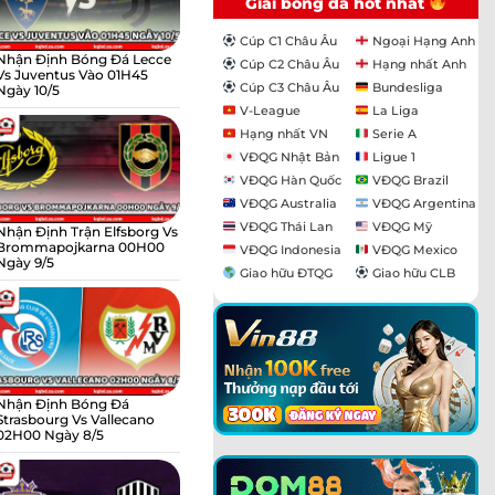
Giải bóng đá hot nhất
H45 Ngày 10/5
Cúp C1 Châu Âu
Ngoại Hạng Anh
Nhận Định Bóng Đá Lecce
Cúp C2 Châu Âu
Hạng nhất Anh
Vs Juventus Vào 01H45
Cúp C3 Châu Âu
Bundesliga
Ngày 10/5
V-League
La Liga
Hạng nhất VN
Serie A
ận Định Trận Elfsborg
VĐQG Nhật Bản
Ligue 1
s Brommapojkarna
VĐQG Hàn Quốc
VĐQG Brazil
H00 Ngày 9/5
VĐQG Australia
VĐQG Argentina
VĐQG Thái Lan
VĐQG Mỹ
Nhận Định Trận Elfsborg Vs
Brommapojkarna 00H00
VĐQG Indonesia
VĐQG Mexico
Ngày 9/5
Giao hữu ĐTQG
Giao hữu CLB
hận Định Bóng Đá
rasbourg Vs Vallecano
H00 Ngày 8/5
Nhận Định Bóng Đá
Strasbourg Vs Vallecano
02H00 Ngày 8/5
hận Định Sanfrecce