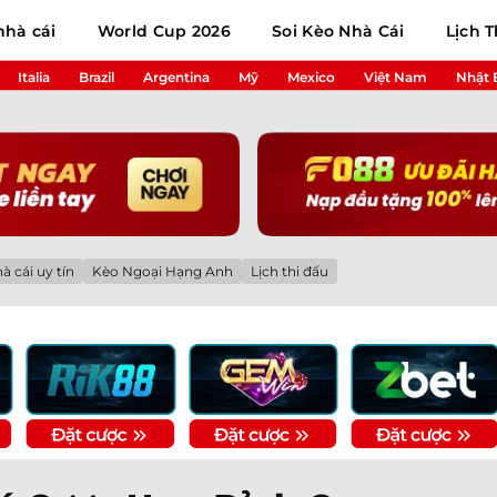
nhà cái
World Cup 2026
Soi Kèo Nhà Cái
Lịch 
Italia
Brazil
Argentina
Mỹ
Mexico
Việt Nam
Nhật 
à cái uy tín
Kèo Ngoại Hạng Anh
Lịch thi đấu