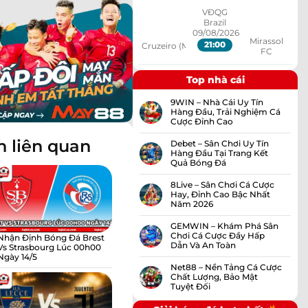
VĐQG
Brazil
09/08/2026
Mirassol
21:00
Cruzeiro (MG)
FC
Top nhà cái
9WIN – Nhà Cái Uy Tín
Hàng Đầu, Trải Nghiệm Cá
Cược Đỉnh Cao
n liên quan
Debet – Sân Chơi Uy Tín
Hàng Đầu Tại Trang Kết
Quả Bóng Đá
hận Định Bóng Đá
8Live – Sân Chơi Cá Cược
Hay, Đỉnh Cao Bậc Nhất
est Vs Strasbourg Lúc
Năm 2026
h00 Ngày 14/5
GEMWIN – Khám Phá Sân
Chơi Cá Cược Đầy Hấp
Nhận Định Bóng Đá Brest
Dẫn Và An Toàn
Vs Strasbourg Lúc 00h00
Ngày 14/5
Net88 – Nền Tảng Cá Cược
Chất Lượng, Bảo Mật
Tuyệt Đối
hận Định Bóng Đá
ecce Vs Juventus Vào