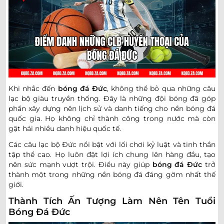
Khi nhắc đến
bóng đá Đức
, không thể bỏ qua những câu
lạc bộ giàu truyền thống. Đây là những đội bóng đã góp
phần xây dựng nên lịch sử và danh tiếng cho nền bóng đá
quốc gia. Họ không chỉ thành công trong nước mà còn
gặt hái nhiều danh hiệu quốc tế.
Các câu lạc bộ Đức nổi bật với lối chơi kỷ luật và tinh thần
tập thể cao. Họ luôn đặt lợi ích chung lên hàng đầu, tạo
nên sức mạnh vượt trội. Điều này giúp
bóng đá Đức
trở
thành một trong những nền bóng đá đáng gờm nhất thế
giới.
Thành Tích Ấn Tượng Làm Nên Tên Tuổi
Bóng Đá Đức