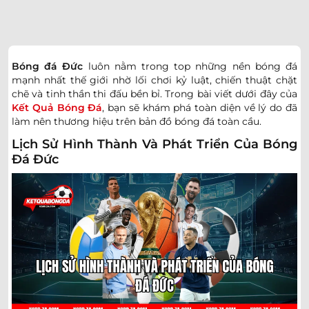
Bóng đá Đức
luôn nằm trong top những nền bóng đá
mạnh nhất thế giới nhờ lối chơi kỷ luật, chiến thuật chặt
chẽ và tinh thần thi đấu bền bỉ. Trong bài viết dưới đây của
Kết Quả Bóng Đá
, bạn sẽ khám phá toàn diện về lý do đã
làm nên thương hiệu trên bản đồ bóng đá toàn cầu.
Lịch Sử Hình Thành Và Phát Triển Của Bóng
Đá Đức