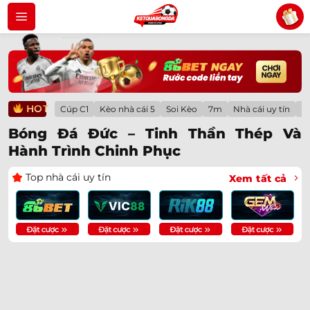
Bỏ
qua
nội
dung
HOT
Cúp C1
Kèo nhà cái 5
Soi Kèo
7m
Nhà cái uy tín
Lị
Bóng Đá Đức – Tinh Thần Thép Và
Hành Trình Chinh Phục
Top nhà cái uy tín
Xem tất cả
Trận Hot
Tất cả giải đấu
TL Malaysia
Vin88
Kèo TT
Xem bóng
Hôm nay
Ngày mai
12/08