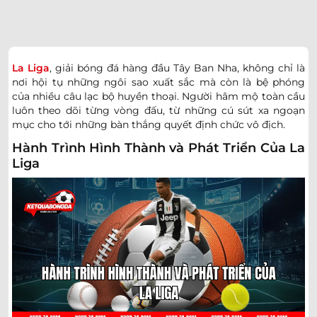
La Liga
, giải bóng đá hàng đầu Tây Ban Nha, không chỉ là
nơi hội tụ những ngôi sao xuất sắc mà còn là bệ phóng
của nhiều câu lạc bộ huyền thoại. Người hâm mộ toàn cầu
luôn theo dõi từng vòng đấu, từ những cú sút xa ngoạn
mục cho tới những bàn thắng quyết định chức vô địch.
Hành Trình Hình Thành và Phát Triển Của La
Liga