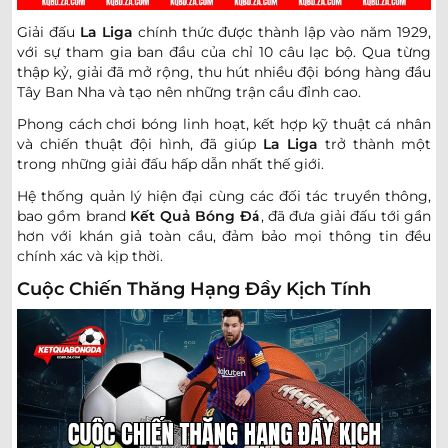
Giải đấu
La Liga
chính thức được thành lập vào năm 1929,
với sự tham gia ban đầu của chỉ 10 câu lạc bộ. Qua từng
thập kỷ, giải đã mở rộng, thu hút nhiều đội bóng hàng đầu
Tây Ban Nha và tạo nên những trận cầu đỉnh cao.
Phong cách chơi bóng linh hoạt, kết hợp kỹ thuật cá nhân
và chiến thuật đội hình, đã giúp
La Liga
trở thành một
trong những giải đấu hấp dẫn nhất thế giới.
Hệ thống quản lý hiện đại cùng các đối tác truyền thông,
bao gồm brand
Kết Quả Bóng Đá
, đã đưa giải đấu tới gần
hơn với khán giả toàn cầu, đảm bảo mọi thông tin đều
chính xác và kịp thời.
Cuộc Chiến Thăng Hạng Đầy Kịch Tính