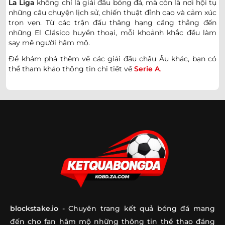
La Liga
không chỉ là giải đấu bóng đá, mà còn là nơi hội tụ
những câu chuyện lịch sử, chiến thuật đỉnh cao và cảm xúc
trọn vẹn. Từ các trận đấu thăng hạng căng thẳng đến
những El Clásico huyền thoại, mỗi khoảnh khắc đều làm
say mê người hâm mộ.
Để khám phá thêm về các giải đấu châu Âu khác, bạn có
thể tham khảo thông tin chi tiết về
Serie A
.
blockstake.io
- Chuyên trang kết quả bóng đá mang
đến cho fan hâm mộ những thông tin thể thao đáng