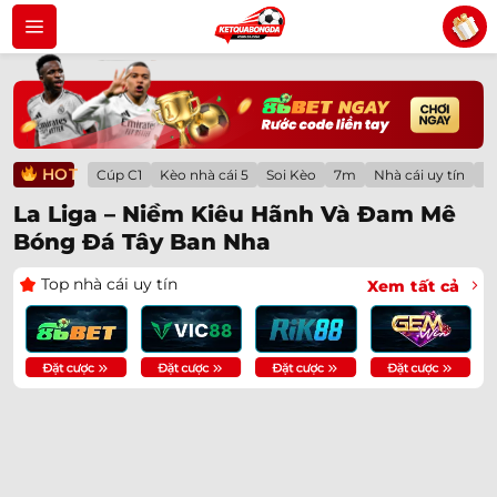
Bỏ
qua
nội
dung
HOT
Cúp C1
Kèo nhà cái 5
Soi Kèo
7m
Nhà cái uy tín
Lị
La Liga – Niềm Kiêu Hãnh Và Đam Mê
Bóng Đá Tây Ban Nha
Top nhà cái uy tín
Xem tất cả
Trận Hot
Tất cả giải đấu
TL Malaysia
Sky88
Kèo TT
Xem bóng
Hôm nay
Ngày mai
10/08