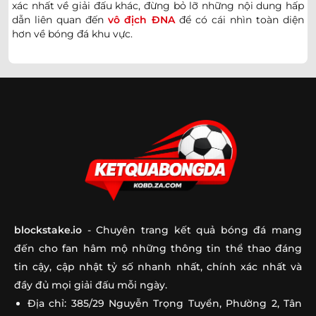
xác nhất về giải đấu khác, đừng bỏ lỡ những nội dung hấp
dẫn liên quan đến
vô địch ĐNA
để có cái nhìn toàn diện
hơn về bóng đá khu vực.
blockstake.io
- Chuyên trang kết quả bóng đá mang
đến cho fan hâm mộ những thông tin thể thao đáng
tin cậy, cập nhật tỷ số nhanh nhất, chính xác nhất và
đầy đủ mọi giải đấu mỗi ngày.
Địa chỉ: 385/29 Nguyễn Trọng Tuyển, Phường 2, Tân