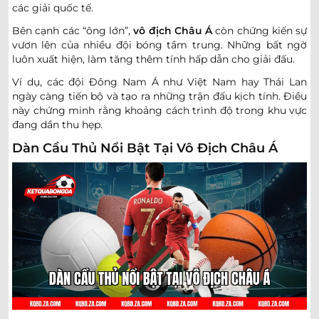
các giải quốc tế.
Bên cạnh các “ông lớn”,
vô địch Châu Á
còn chứng kiến sự
vươn lên của nhiều đội bóng tầm trung. Những bất ngờ
luôn xuất hiện, làm tăng thêm tính hấp dẫn cho giải đấu.
Ví dụ, các đội Đông Nam Á như Việt Nam hay Thái Lan
ngày càng tiến bộ và tạo ra những trận đấu kịch tính. Điều
này chứng minh rằng khoảng cách trình độ trong khu vực
đang dần thu hẹp.
Dàn Cầu Thủ Nổi Bật Tại Vô Địch Châu Á