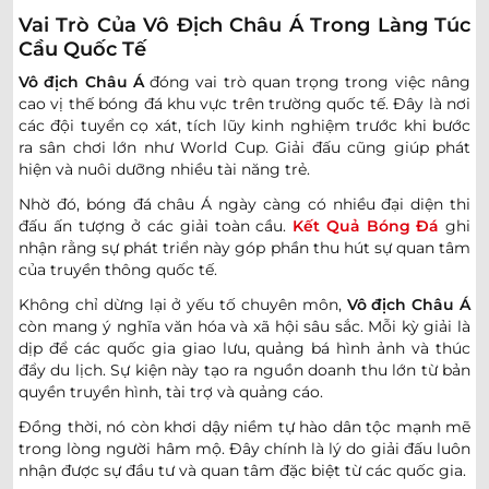
Vai Trò Của Vô Địch Châu Á Trong Làng Túc
Cầu Quốc Tế
Vô địch Châu Á
đóng vai trò quan trọng trong việc nâng
cao vị thế bóng đá khu vực trên trường quốc tế. Đây là nơi
các đội tuyển cọ xát, tích lũy kinh nghiệm trước khi bước
ra sân chơi lớn như World Cup. Giải đấu cũng giúp phát
hiện và nuôi dưỡng nhiều tài năng trẻ.
Nhờ đó, bóng đá châu Á ngày càng có nhiều đại diện thi
đấu ấn tượng ở các giải toàn cầu.
Kết Quả Bóng Đá
ghi
nhận rằng sự phát triển này góp phần thu hút sự quan tâm
của truyền thông quốc tế.
Không chỉ dừng lại ở yếu tố chuyên môn,
Vô địch Châu Á
còn mang ý nghĩa văn hóa và xã hội sâu sắc. Mỗi kỳ giải là
dịp để các quốc gia giao lưu, quảng bá hình ảnh và thúc
đẩy du lịch. Sự kiện này tạo ra nguồn doanh thu lớn từ bản
quyền truyền hình, tài trợ và quảng cáo.
Đồng thời, nó còn khơi dậy niềm tự hào dân tộc mạnh mẽ
trong lòng người hâm mộ. Đây chính là lý do giải đấu luôn
nhận được sự đầu tư và quan tâm đặc biệt từ các quốc gia.