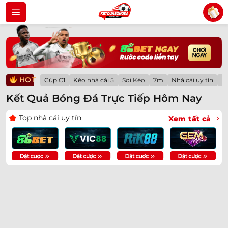
Bỏ
qua
nội
dung
HOT
Cúp C1
Kèo nhà cái 5
Soi Kèo
7m
Nhà cái uy tín
Lị
Kết Quả Bóng Đá Trực Tiếp Hôm Nay
Top nhà cái uy tín
Xem tất cả
Giải Đấu
Vin88
Không có dữ liệu vui lòng chọn bộ lọc khác