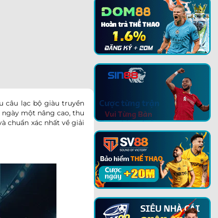
 câu lạc bộ giàu truyền
i ngày một nâng cao, thu
và chuẩn xác nhất về giải