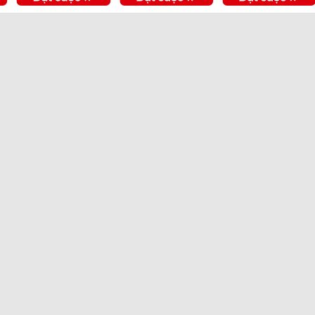
gày mai
08/08
09/08
10/08
11/08
12/08
TL Malaysia
Vin88