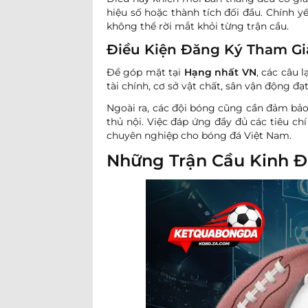
hiệu số hoặc thành tích đối đầu. Chính 
không thể rời mắt khỏi từng trận cầu.
Điều Kiện Đăng Ký Tham Gi
Để góp mặt tại
Hạng nhất VN
, các câu 
tài chính, cơ sở vật chất, sân vận động đạ
Ngoài ra, các đội bóng cũng cần đảm bảo 
thủ nội. Việc đáp ứng đầy đủ các tiêu c
chuyên nghiệp cho bóng đá Việt Nam.
Những Trận Cầu Kinh Đ