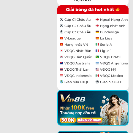
Giải bóng đá hot nhất
Cúp C1 Châu Âu
Ngoại Hạng Anh
Cúp C2 Châu Âu
Hạng nhất Anh
Cúp C3 Châu Âu
Bundesliga
V-League
La Liga
Hạng nhất VN
Serie A
VĐQG Nhật Bản
Ligue 1
VĐQG Hàn Quốc
VĐQG Brazil
VĐQG Australia
VĐQG Argentina
VĐQG Thái Lan
VĐQG Mỹ
VĐQG Indonesia
VĐQG Mexico
Giao hữu ĐTQG
Giao hữu CLB