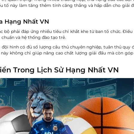
yếu tố này làm tăng thêm tính căng thẳng và hấp dẫn cho giải
a Hạng Nhất VN
lạc bộ phải đáp ứng nhiều tiêu chí khắt khe từ ban tổ chức. Đi
t chuẩn và hệ thống đào tạo trẻ.
đội hình có đủ số lượng cầu thủ chuyên nghiệp, tuân thủ quy đ
hí này không chỉ giúp nâng cao chất lượng giải đấu mà còn gó
iển Trong Lịch Sử Hạng Nhất VN