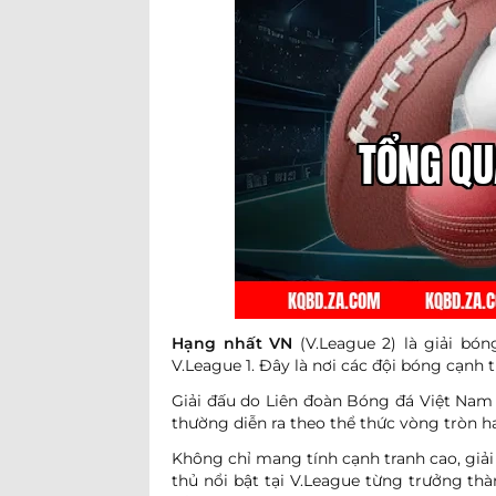
Hạng nhất VN
(V.League 2) là giải bó
V.League 1. Đây là nơi các đội bóng cạnh 
Giải đấu do Liên đoàn Bóng đá Việt Nam (
thường diễn ra theo thể thức vòng tròn hai
Không chỉ mang tính cạnh tranh cao, giả
thủ nổi bật tại V.League từng trưởng thà