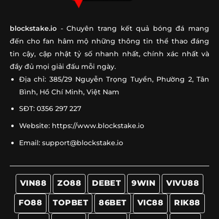
blockstake.io
- Chuyên trang kết quả bóng đá mang
đến cho fan hâm mộ những thông tin thể thao đáng
tin cậy, cập nhật tỷ số nhanh nhất, chính xác nhất và
đầy đủ mọi giải đấu mỗi ngày.
Địa chỉ: 385/29 Nguyễn Trọng Tuyển, Phường 2, Tân
Bình, Hồ Chí Minh, Việt Nam
SĐT: 0356 297 227
Website: https://www.blockstake.io
Email:
support@blockstake.io
VIN88
ZO88
DEBET
9WIN
VIVU88
FO88
TOPBET
86BET
VIC88
RIK88