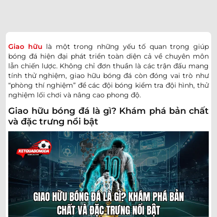
Giao hữu
là một trong những yếu tố quan trọng giúp
bóng đá hiện đại phát triển toàn diện cả về chuyên môn
lẫn chiến lược. Không chỉ đơn thuần là các trận đấu mang
tính thử nghiệm, giao hữu bóng đá còn đóng vai trò như
“phòng thí nghiệm” để các đội bóng kiểm tra đội hình, thử
nghiệm lối chơi và nâng cao phong độ.
Giao hữu bóng đá là gì? Khám phá bản chất
và đặc trưng nổi bật