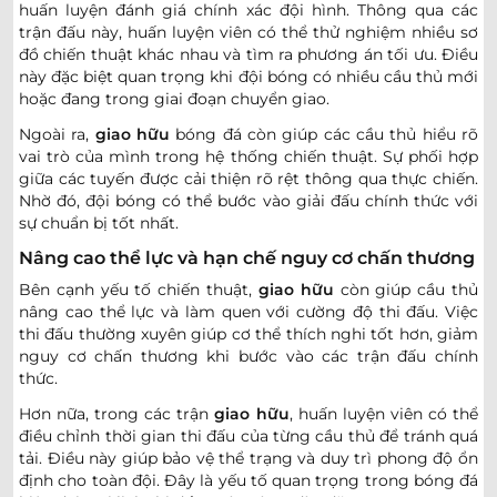
huấn luyện đánh giá chính xác đội hình. Thông qua các
trận đấu này, huấn luyện viên có thể thử nghiệm nhiều sơ
đồ chiến thuật khác nhau và tìm ra phương án tối ưu. Điều
này đặc biệt quan trọng khi đội bóng có nhiều cầu thủ mới
hoặc đang trong giai đoạn chuyển giao.
Ngoài ra,
giao hữu
bóng đá còn giúp các cầu thủ hiểu rõ
vai trò của mình trong hệ thống chiến thuật. Sự phối hợp
giữa các tuyến được cải thiện rõ rệt thông qua thực chiến.
Nhờ đó, đội bóng có thể bước vào giải đấu chính thức với
sự chuẩn bị tốt nhất.
Nâng cao thể lực và hạn chế nguy cơ chấn thương
Bên cạnh yếu tố chiến thuật,
giao hữu
còn giúp cầu thủ
nâng cao thể lực và làm quen với cường độ thi đấu. Việc
thi đấu thường xuyên giúp cơ thể thích nghi tốt hơn, giảm
nguy cơ chấn thương khi bước vào các trận đấu chính
thức.
Hơn nữa, trong các trận
giao hữu
, huấn luyện viên có thể
điều chỉnh thời gian thi đấu của từng cầu thủ để tránh quá
tải. Điều này giúp bảo vệ thể trạng và duy trì phong độ ổn
định cho toàn đội. Đây là yếu tố quan trọng trong bóng đá