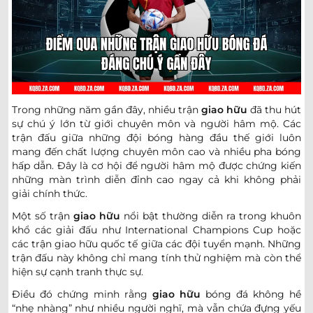
Trong những năm gần đây, nhiều trận
giao hữu
đã thu hút
sự chú ý lớn từ giới chuyên môn và người hâm mộ. Các
trận đấu giữa những đội bóng hàng đầu thế giới luôn
mang đến chất lượng chuyên môn cao và nhiều pha bóng
hấp dẫn. Đây là cơ hội để người hâm mộ được chứng kiến
những màn trình diễn đỉnh cao ngay cả khi không phải
giải chính thức.
Một số trận
giao hữu
nổi bật thường diễn ra trong khuôn
khổ các giải đấu như International Champions Cup hoặc
các trận giao hữu quốc tế giữa các đội tuyển mạnh. Những
trận đấu này không chỉ mang tính thử nghiệm mà còn thể
hiện sự cạnh tranh thực sự.
Điều đó chứng minh rằng
giao hữu
bóng đá không hề
“nhẹ nhàng” như nhiều người nghĩ, mà vẫn chứa đựng yếu