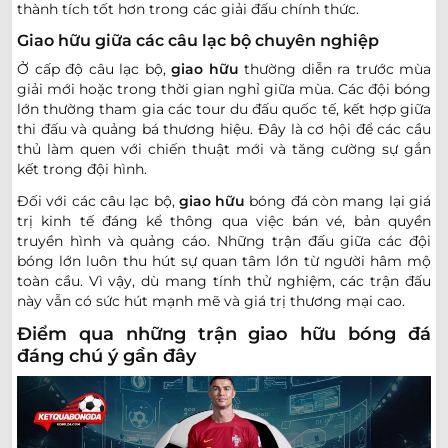
thành tích tốt hơn trong các giải đấu chính thức.
Giao hữu giữa các câu lạc bộ chuyên nghiệp
Ở cấp độ câu lạc bộ,
giao hữu
thường diễn ra trước mùa
giải mới hoặc trong thời gian nghỉ giữa mùa. Các đội bóng
lớn thường tham gia các tour du đấu quốc tế, kết hợp giữa
thi đấu và quảng bá thương hiệu. Đây là cơ hội để các cầu
thủ làm quen với chiến thuật mới và tăng cường sự gắn
kết trong đội hình.
Đối với các câu lạc bộ,
giao hữu
bóng đá còn mang lại giá
trị kinh tế đáng kể thông qua việc bán vé, bản quyền
truyền hình và quảng cáo. Những trận đấu giữa các đội
bóng lớn luôn thu hút sự quan tâm lớn từ người hâm mộ
toàn cầu. Vì vậy, dù mang tính thử nghiệm, các trận đấu
này vẫn có sức hút mạnh mẽ và giá trị thương mại cao.
Điểm qua những trận giao hữu bóng đá
đáng chú ý gần đây