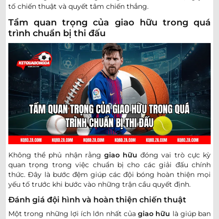
tố chiến thuật và quyết tâm chiến thắng.
Tầm quan trọng của giao hữu trong quá
trình chuẩn bị thi đấu
Không thể phủ nhận rằng
giao hữu
đóng vai trò cực kỳ
quan trọng trong việc chuẩn bị cho các giải đấu chính
thức. Đây là bước đệm giúp các đội bóng hoàn thiện mọi
yếu tố trước khi bước vào những trận cầu quyết định.
Đánh giá đội hình và hoàn thiện chiến thuật
Một trong những lợi ích lớn nhất của
giao hữu
là giúp ban