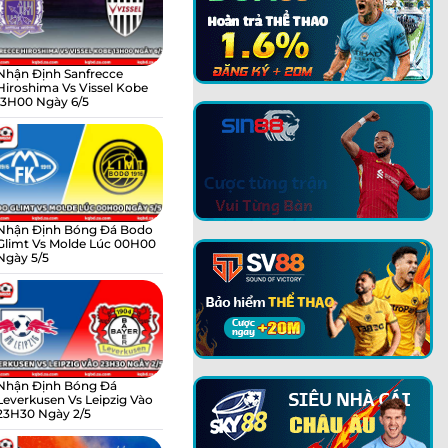
roshima Vs Vissel Kobe
H00 Ngày 6/5
Nhận Định Sanfrecce
Hiroshima Vs Vissel Kobe
13H00 Ngày 6/5
hận Định Bóng Đá
do Glimt Vs Molde Lúc
H00 Ngày 5/5
Nhận Định Bóng Đá Bodo
Glimt Vs Molde Lúc 00H00
Ngày 5/5
hận Định Bóng Đá
everkusen Vs Leipzig
o 23H30 Ngày 2/5
Nhận Định Bóng Đá
Leverkusen Vs Leipzig Vào
23H30 Ngày 2/5