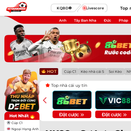
Bỏ
Top 
KQBD
Livescore
qua
nội
Anh
Tây Ban Nha
Đức
Pháp
dung
HOT
Cúp C1
Kèo nhà cái 5
Soi Kèo
Nh
Top nhà cái uy tín
Hot Nhất
Cúp C1
Ngoại Hạng Anh