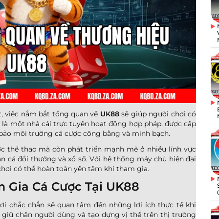
01
Nh
V
00
ật, việc nắm bắt tổng quan về
UK88
sẽ giúp người chơi có
y là một nhà cái trực tuyến hoạt động hợp pháp, được cấp
m bảo môi trường cá cược công bằng và minh bạch.
N
c thể thao mà còn phát triển mạnh mẽ ở nhiều lĩnh vực
St
ắn cá đổi thưởng và xổ số. Với hệ thống máy chủ hiện đại
02
hơi có thể hoàn toàn yên tâm khi tham gia.
m Gia Cá Cược Tại UK88
hơi chắc chắn sẽ quan tâm đến những lợi ích thực tế khi
giữ chân người dùng và tạo dựng vị thế trên thị trường
N