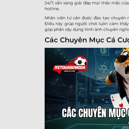
24/7, sẵn sàng giải đáp mọi thắc mắc của
hotline.
Nhân viên tư vấn được đào tạo chuyên n
Điều này giúp người chơi luôn cảm thấy
góp phần xây dựng hình ảnh chuyên ngh
Các Chuyên Mục Cá Cượ