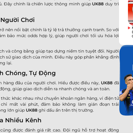
ủ. Đây chính là chiến lược thông minh giúp
UK88
duy trì
N
D
Pa
 Người Chơi
rở nên nổi bật chính là tỷ lệ trả thưởng cạnh tranh. So với
ảm bảo mức odds hợp lý, giúp người chơi tối ưu hóa lợi
ch và công bằng giúp tạo dựng niềm tin tuyệt đối. Người
lịch sử giao dịch của mình. Điều này góp phần khẳng định
g lại.
h Chóng, Tự Động
âm hàng đầu của người chơi. Hiểu được điều này,
UK88
đã
ộng, giúp giao dịch diễn ra nhanh chóng và an toàn.
 thức khác nhau như chuyển khoản ngân hàng, ví điện tử
 chỉ mất vài phút, đảm bảo không làm gián đoạn trải
ộng lớn giúp
UK88
ghi dấu ấn trên thị trường.
a Nhiều Kênh
cũng được đánh giá rất cao. Đội ngũ hỗ trợ hoạt động