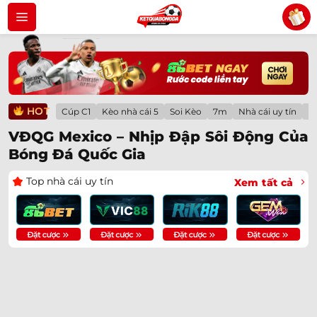
Bỏ
qua
nội
dung
HOT
Cúp C1
Kèo nhà cái 5
Soi Kèo
7m
Nhà cái uy tín
Lị
VĐQG Mexico – Nhịp Đập Sôi Động Của
Bóng Đá Quốc Gia
Top nhà cái uy tín
Xem tất cả
Trận Hot
Tất cả giải đấu
TL Malaysia
Five88
Kèo TT
Xem bóng
Hôm nay
Ngày mai
09/08