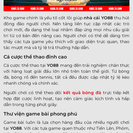
Kho game chính là yếu tố cốt lõi giúp
nhà cái
YO88
thu hút
đông đảo người chơi. Nền tảng liên tục cập nhật các trò
chơi mới, đa dạng thể loại nhằm đáp ứng mọi nhu cầu giải
trí từ cơ bản đến nâng cao. Người chơi có thể dễ dàng tìm
thấy các tựa game yêu thích với giao diện trực quan, thao
tác mượt mà và tỷ lệ trả thưởng hấp dẫn.
Cá cược thể thao đỉnh cao
Cá cược thể thao tại
YO88
mang đến trải nghiệm chân thực
với hàng loạt giải đấu lớn nhỏ trên toàn thế giới. Từ bóng
đá, bóng rổ đến tennis, tất cả đều được cập nhật tỷ lệ kèo
nhanh chóng và chính xác.
Người chơi có thể theo dõi
kết quả bóng đá
trực tiếp kết
hợp đặt cược linh hoạt, tạo nên cảm giác kịch tính và hấp
dẫn trong từng phút giây.
Thư viện game bài phong phú
Game bài luôn là lựa chọn hàng đầu của nhiều người chơi
tại
YO88
. Với các tựa game quen thuộc như Tiến Lên, Phỏm,