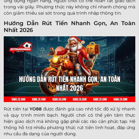
ứng dụng ngân hàng, người chơi có thể hoàn tất giao dịch
trong vài giây. Phương thức này không chỉ nhanh chóng mà
còn giảm thiểu sai sót trong quá trình nhập thông tin.
Hướng Dẫn Rút Tiền Nhanh Gọn, An Toàn
Nhất 2026
Rút tiền tại
YO88
được đánh giá cao nhờ tốc độ xử lý nhanh
và quy trình minh bạch. Người chơi có thể yên tâm thực
hiện giao dịch mà không gặp phải các rào cản phức tạp. Hệ
thống hỗ trợ nhiều phương thức rút tiền linh hoạt, đáp ứng
nhu cầu đa dạng của người dùng.