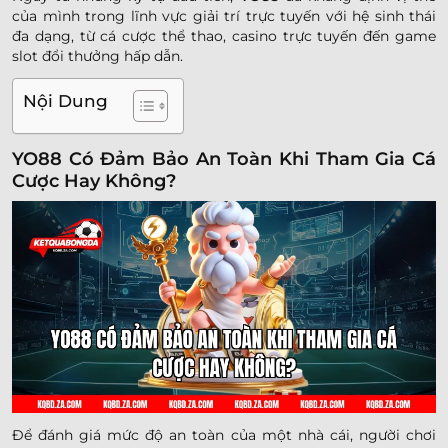
của mình trong lĩnh vực giải trí trực tuyến với hệ sinh thái
đa dạng, từ cá cược thể thao, casino trực tuyến đến game
slot đổi thưởng hấp dẫn.
Nội Dung
YO88 Có Đảm Bảo An Toàn Khi Tham Gia Cá
Cược Hay Không?
Để đánh giá mức độ an toàn của một nhà cái, người chơi