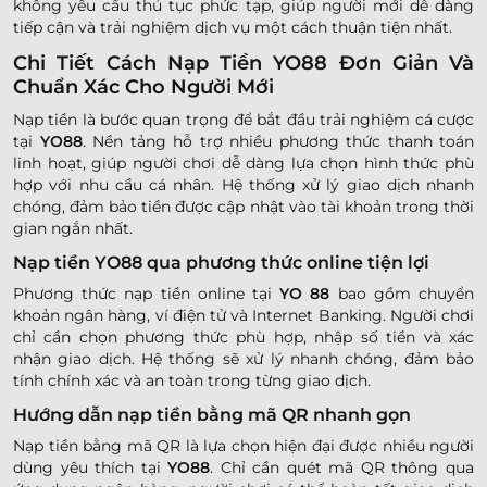
không yêu cầu thủ tục phức tạp, giúp người mới dễ dàng
tiếp cận và trải nghiệm dịch vụ một cách thuận tiện nhất.
Chi Tiết Cách Nạp Tiền YO88 Đơn Giản Và
Chuẩn Xác Cho Người Mới
Nạp tiền là bước quan trọng để bắt đầu trải nghiệm cá cược
tại
YO88
. Nền tảng hỗ trợ nhiều phương thức thanh toán
linh hoạt, giúp người chơi dễ dàng lựa chọn hình thức phù
hợp với nhu cầu cá nhân. Hệ thống xử lý giao dịch nhanh
chóng, đảm bảo tiền được cập nhật vào tài khoản trong thời
gian ngắn nhất.
Nạp tiền YO88 qua phương thức online tiện lợi
Phương thức nạp tiền online tại
YO 88
bao gồm chuyển
khoản ngân hàng, ví điện tử và Internet Banking. Người chơi
chỉ cần chọn phương thức phù hợp, nhập số tiền và xác
nhận giao dịch. Hệ thống sẽ xử lý nhanh chóng, đảm bảo
tính chính xác và an toàn trong từng giao dịch.
Hướng dẫn nạp tiền bằng mã QR nhanh gọn
Nạp tiền bằng mã QR là lựa chọn hiện đại được nhiều người
dùng yêu thích tại
YO88
. Chỉ cần quét mã QR thông qua