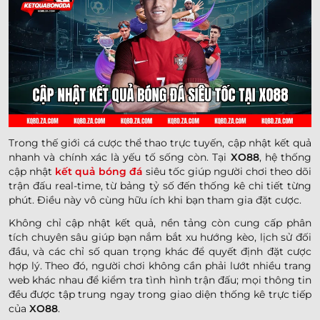
Trong thế giới cá cược thể thao trực tuyến, cập nhật kết quả
nhanh và chính xác là yếu tố sống còn. Tại
XO88
, hệ thống
cập nhật
kết quả bóng đá
siêu tốc giúp người chơi theo dõi
trận đấu real-time, từ bảng tỷ số đến thống kê chi tiết từng
phút. Điều này vô cùng hữu ích khi bạn tham gia đặt cược.
Không chỉ cập nhật kết quả, nền tảng còn cung cấp phân
tích chuyên sâu giúp bạn nắm bắt xu hướng kèo, lịch sử đối
đầu, và các chỉ số quan trọng khác để quyết định đặt cược
hợp lý. Theo đó, người chơi không cần phải lướt nhiều trang
web khác nhau để kiểm tra tình hình trận đấu; mọi thông tin
đều được tập trung ngay trong giao diện thống kê trực tiếp
của
XO88
.