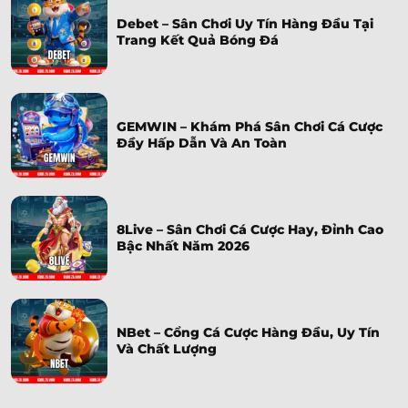
Debet – Sân Chơi Uy Tín Hàng Đầu Tại
Trang Kết Quả Bóng Đá
GEMWIN – Khám Phá Sân Chơi Cá Cược
Đầy Hấp Dẫn Và An Toàn
8Live – Sân Chơi Cá Cược Hay, Đỉnh Cao
Bậc Nhất Năm 2026
NBet – Cổng Cá Cược Hàng Đầu, Uy Tín
Và Chất Lượng