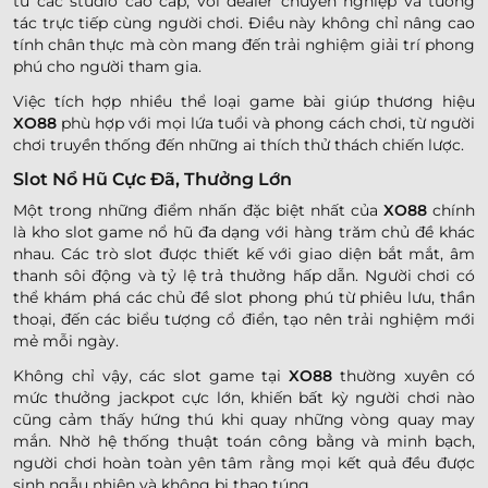
từ các studio cao cấp, với dealer chuyên nghiệp và tương
tác trực tiếp cùng người chơi. Điều này không chỉ nâng cao
tính chân thực mà còn mang đến trải nghiệm giải trí phong
phú cho người tham gia.
Việc tích hợp nhiều thể loại game bài giúp thương hiệu
XO88
phù hợp với mọi lứa tuổi và phong cách chơi, từ người
chơi truyền thống đến những ai thích thử thách chiến lược.
Slot Nổ Hũ Cực Đã, Thưởng Lớn
Một trong những điểm nhấn đặc biệt nhất của
XO88
chính
là kho slot game nổ hũ đa dạng với hàng trăm chủ đề khác
nhau. Các trò slot được thiết kế với giao diện bắt mắt, âm
thanh sôi động và tỷ lệ trả thưởng hấp dẫn. Người chơi có
thể khám phá các chủ đề slot phong phú từ phiêu lưu, thần
thoại, đến các biểu tượng cổ điển, tạo nên trải nghiệm mới
mẻ mỗi ngày.
Không chỉ vậy, các slot game tại
XO88
thường xuyên có
mức thưởng jackpot cực lớn, khiến bất kỳ người chơi nào
cũng cảm thấy hứng thú khi quay những vòng quay may
mắn. Nhờ hệ thống thuật toán công bằng và minh bạch,
người chơi hoàn toàn yên tâm rằng mọi kết quả đều được
sinh ngẫu nhiên và không bị thao túng.