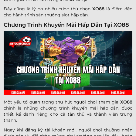
Đây cũng là lý do nhiều cược thủ chọn
XO88
là điểm đến
cho hành trình săn thưởng slot hấp dẫn.
Chương Trình Khuyến Mãi Hấp Dẫn Tại XO88
Một yếu tố quan trọng thu hút người chơi tham gia
XO88
chính là những chương trình khuyến mãi hấp dẫn, được
thiết kế dành riêng cho cả tân thủ và thành viên trung
thành.
Ngay khi đăng ký tài khoản mới, người chơi thường nhận
được các ưu đãi chào mừng như thưởng nạp lần đầu, hoàn