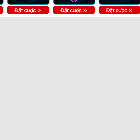
gày mai
09/08
10/08
11/08
12/08
13/08
TL Malaysia
Five88