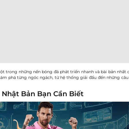
ột trong những nền bóng đá phát triển nhanh và bài bản nhất ch
ám phá từng ngóc ngách, từ hệ thống giải đấu đến những câu l
 Nhật Bản Bạn Cần Biết