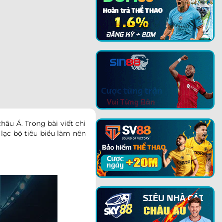
âu Á. Trong bài viết chi
ạc bộ tiêu biểu làm nên