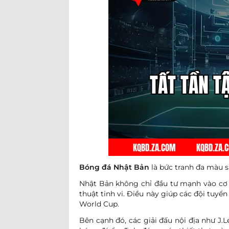
Bóng đá Nhật Bản
là bức tranh đa màu s
Nhật Bản không chỉ đầu tư mạnh vào cơ s
thuật tinh vi. Điều này giúp các đội tuyể
World Cup.
Bên cạnh đó, các giải đấu nội địa như J.