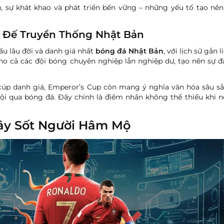
u, sự khát khao và phát triển bền vững – những yếu tố tạo nê
 Đế Truyền Thống Nhật Bản
u lâu đời và danh giá nhất
bóng đá Nhật Bản
, với lịch sử gắn
ho cả các đội bóng chuyên nghiệp lẫn nghiệp dư, tạo nên sự 
 cúp danh giá, Emperor’s Cup còn mang ý nghĩa văn hóa sâu sắc
 hội qua bóng đá. Đây chính là điểm nhấn không thể thiếu khi n
Gây Sốt Người Hâm Mộ