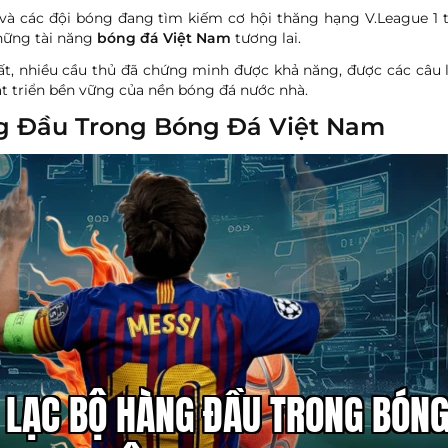
 và các đội bóng đang tìm kiếm cơ hội thăng hạng V.League 1 t
hững tài năng
bóng đá Việt Nam
tương lai.
ất, nhiều cầu thủ đã chứng minh được khả năng, được các câu 
át triển bền vững của nền bóng đá nước nhà.
g Đầu Trong Bóng Đá Việt Nam