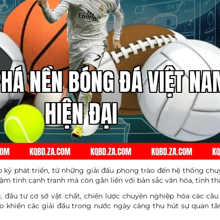
p kỷ phát triển, từ những giải đấu phong trào đến hệ thống chu
 tính cạnh tranh mà còn gắn liền với bản sắc văn hóa, tinh th
ẻ, đầu tư cơ sở vật chất, chiến lược chuyên nghiệp hóa các câu
o khiến các giải đấu trong nước ngày càng thu hút sự quan 