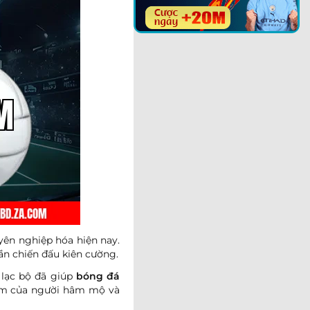
yên nghiệp hóa hiện nay.
ần chiến đấu kiên cường.
 lạc bộ đã giúp
bóng đá
tâm của người hâm mộ và