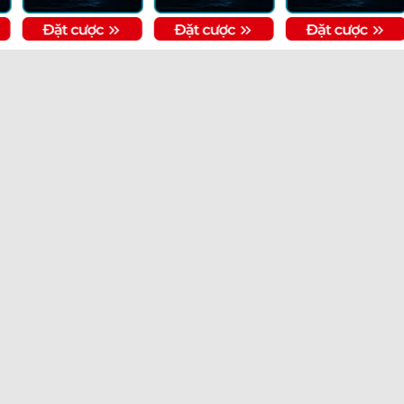
gày mai
08/08
09/08
10/08
11/08
12/08
TL Malaysia
Vin88