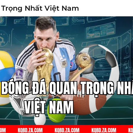
 Trọng Nhất Việt Nam