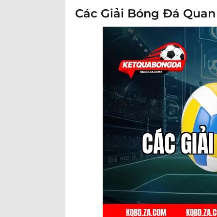
Các Giải Bóng Đá Quan