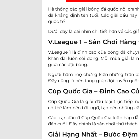
Hệ thống các giải bóng đá quốc nội chín
đã khẳng định tên tuổi. Các giải đấu nà
quốc tế.
Dưới đây là cái nhìn chi tiết hơn về các g
V.League 1 – Sân Chơi Hàng
V.League 1 là đỉnh cao của bóng đá chuy
khán đài luôn sôi động. Mỗi mùa giải là 
giữa các đội bóng.
Người hâm mộ chứng kiến những trận đấ
Đây cũng là nền tảng giúp đội tuyển quốc
Cúp Quốc Gia – Đỉnh Cao C
Cúp Quốc Gia là giải đấu loại trực tiếp,
có thể làm nên bất ngờ, tạo nên những 
Các trận đấu ở Cúp Quốc Gia luôn hấp dẫn
đến cuối. Đây chính là sân chơi thử thách
Giải Hạng Nhất – Bước Đệm 