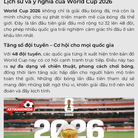
Lịch sử và ý nghĩa của World Cup 2026
World Cup 2026
không chỉ là giải đấu bóng đá, mà còn là
minh chứng cho sự phát triển mạnh mẽ của bóng đá thế
giới. Đây là lần đầu tiên giải đấu mở rộng từ 32 lên 48 đội,
cho phép nhiều quốc gia trải nghiệm cảm giác thi đấu ở sân
khấu lớn nhất.
Tăng số đội tuyển – Cơ hội cho mọi quốc gia
Với
48 đội tuyển
, các quốc gia từng ít xuất hiện trên bản đồ
World Cup nay có cơ hội cạnh tranh trực tiếp. Điều này tạo
ra
sự đa dạng về chiến thuật, phong cách chơi bóng
,
đồng thời làm tăng sức hấp dẫn cho người hâm mộ trên
toàn thế giới. Những đội bóng lần đầu tiên tham dự sẽ
mang đến những bất ngờ thú vị, khiến giải đấu trở nên khó
đoán và đầy kịch tính.