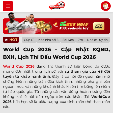
Bỏ
qua
nội
dung
🔥
HOT
Cúp C1
Kèo nhà cái 5
Soi Kèo
7m
Nhà cái uy tín
World Cup 2026 – Cập Nhật KQBD,
BXH, Lịch Thi Đấu World Cup 2026
World Cup 2026
đang trở thành sự kiện bóng đá được
mong đợi nhất trong lịch sử, với
sự tham gia của 48 đội
tuyển từ khắp hành tinh
. Đây là cơ hội để người hâm mộ
chứng kiến những trận đấu kịch tính, những pha ghi bàn
ngoạn mục, và những khoảnh khắc khiến tim bừng lên niềm
tự hào quốc gia. Từ những sân vận động hoành tráng đến
không khí lễ hội tràn ngập trên các khán đài,
WorldCup
2026
hứa hẹn sẽ là biểu tượng của tinh thần thể thao toàn
cầu.