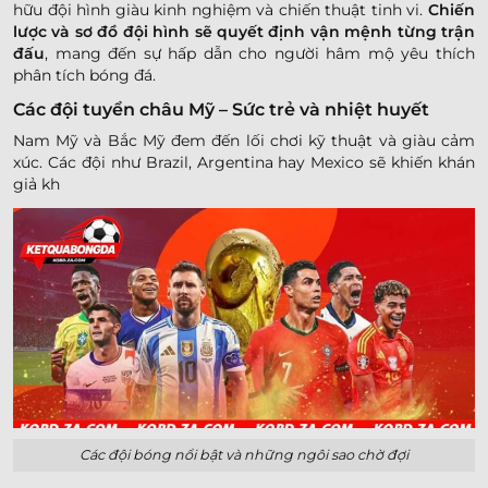
hữu đội hình giàu kinh nghiệm và chiến thuật tinh vi.
Chiến
lược và sơ đồ đội hình sẽ quyết định vận mệnh từng trận
đấu
, mang đến sự hấp dẫn cho người hâm mộ yêu thích
phân tích bóng đá.
Các đội tuyển châu Mỹ – Sức trẻ và nhiệt huyết
Nam Mỹ và Bắc Mỹ đem đến lối chơi kỹ thuật và giàu cảm
xúc. Các đội như Brazil, Argentina hay Mexico sẽ khiến khán
giả kh
Các đội bóng nổi bật và những ngôi sao chờ đợi