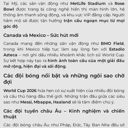
Tại Mỹ, các sân vận động như
MetLife Stadium
và
Rose
Bowl
được trang bị công nghệ hiển thị màn hình lớn, hệ
thống âm thanh sống động, và khu vực VIP đẳng cấp. Người
hâm mộ sẽ được tận hưởng
trận cầu ngoạn mục từ mọi
góc độ
.
Canada và Mexico – Sức hút mới
Canada mang đến những sân vận động như
BMO Field
,
trong khi Mexico tiếp tục làm say lòng fan với
Estadio
Azteca
– nơi ghi dấu nhiều khoảnh khắc lịch sử World Cup.
Sự kết hợp này tạo ra
hình ảnh toàn cầu của một giải đấu
mở rộng, hiện đại và sôi động
.
Các đội bóng nổi bật và những ngôi sao chờ
đợi
World Cup 2026
hứa hẹn có sự xuất hiện của nhiều đội bóng
và cầu thủ hàng đầu thế giới. Những trận đấu giữa các siêu
sao như
Messi, Mbappe, Haaland
sẽ là tâm điểm chú ý.
Các đội tuyển châu Âu – Kinh nghiệm và chiến
thuật
Các đội bóng châu Âu như Pháp, Đức, Tây Ban Nha đều sở