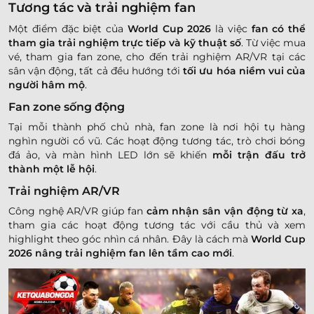
Tương tác và trải nghiệm fan
Một điểm đặc biệt của
World Cup 2026
là việc
fan có thể
tham gia trải nghiệm trực tiếp và kỹ thuật số
. Từ việc mua
vé, tham gia fan zone, cho đến trải nghiệm AR/VR tại các
sân vận động, tất cả đều hướng tới
tối ưu hóa niềm vui của
người hâm mộ
.
Fan zone sống động
Tại mỗi thành phố chủ nhà, fan zone là nơi hội tụ hàng
nghìn người cổ vũ. Các hoạt động tương tác, trò chơi bóng
đá ảo, và màn hình LED lớn sẽ khiến
mỗi trận đấu trở
thành một lễ hội
.
Trải nghiệm AR/VR
Công nghệ AR/VR giúp fan
cảm nhận sân vận động từ xa
,
tham gia các hoạt động tương tác với cầu thủ và xem
highlight theo góc nhìn cá nhân. Đây là cách mà
World Cup
2026 nâng trải nghiệm fan lên tầm cao mới
.