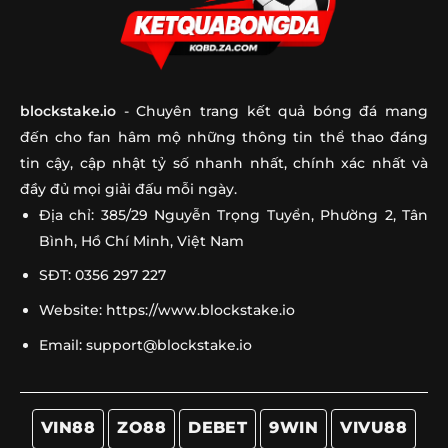
blockstake.io
- Chuyên trang kết quả bóng đá mang
đến cho fan hâm mộ những thông tin thể thao đáng
tin cậy, cập nhật tỷ số nhanh nhất, chính xác nhất và
đầy đủ mọi giải đấu mỗi ngày.
Địa chỉ: 385/29 Nguyễn Trọng Tuyển, Phường 2, Tân
Bình, Hồ Chí Minh, Việt Nam
SĐT: 0356 297 227
Website: https://www.blockstake.io
Email:
support@blockstake.io
VIN88
ZO88
DEBET
9WIN
VIVU88