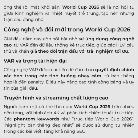
ông thể rời mắt khỏi sân.
World Cup 2026
sẽ là nơi hội tụ
giữa kinh nghiệm và nhiệt huyết trẻ trung, tạo nên những
trận cầu đáng nhớ.
Công nghệ và đổi mới trong World Cup 2026
Giải đấu năm nay còn nổi bật nhờ
sự ứng dụng công nghệ
cao
, từ VAR đến dữ liệu thống kê trực tiếp, giúp các HLV, cầu
thủ và khán giả
theo dõi trận đấu với trải nghiệm tối ưu
.
VAR và trọng tài hiện đại
Công nghệ VAR được cải tiến để đảm bảo
quyết định chính
xác hơn trong các tình huống nhạy cảm
, từ bàn thắng
hợp lệ đến penalty. Điều này nâng cao tính công bằng và uy
tín của giải đấu.
Truyền hình và streaming chất lượng cao
Người hâm mộ có thể theo dõi
World Cup 2026
trên nhiều
nền tảng, với hình ảnh 4K và phân tích chiến thuật trực tiếp.
Các
phantom keywords
như “trực tiếp World Cup 2026”,
“highlight bàn thắng đẹp nhất” sẽ được sử dụng tự nhiên
trong các bài viết, tăng khả năng SEO.