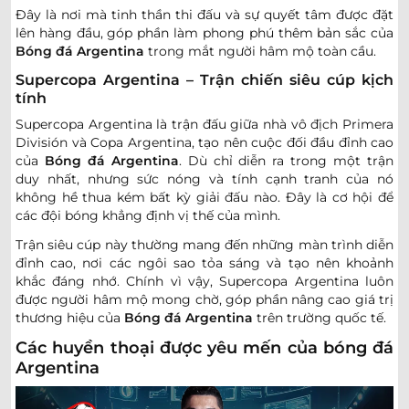
Đây là nơi mà tinh thần thi đấu và sự quyết tâm được đặt
lên hàng đầu, góp phần làm phong phú thêm bản sắc của
Bóng đá Argentina
trong mắt người hâm mộ toàn cầu.
Supercopa Argentina – Trận chiến siêu cúp kịch
tính
Supercopa Argentina là trận đấu giữa nhà vô địch Primera
División và Copa Argentina, tạo nên cuộc đối đầu đỉnh cao
của
Bóng đá Argentina
. Dù chỉ diễn ra trong một trận
duy nhất, nhưng sức nóng và tính cạnh tranh của nó
không hề thua kém bất kỳ giải đấu nào. Đây là cơ hội để
các đội bóng khẳng định vị thế của mình.
Trận siêu cúp này thường mang đến những màn trình diễn
đỉnh cao, nơi các ngôi sao tỏa sáng và tạo nên khoảnh
khắc đáng nhớ. Chính vì vậy, Supercopa Argentina luôn
được người hâm mộ mong chờ, góp phần nâng cao giá trị
thương hiệu của
Bóng đá Argentina
trên trường quốc tế.
Các huyền thoại được yêu mến của bóng đá
Argentina