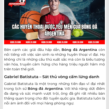
Bên cạnh các giải đấu hấp dẫn,
Bóng đá Argentina
còn
nổi tiếng với việc sản sinh ra những huyền thoại vĩ đại. Họ
không chỉ là những cầu thủ xuất sắc mà còn là biểu tượng
văn hóa, truyền cảm hứng cho hàng triệu người hâm mộ
trên toàn thế giới.
Gabriel Batistuta – Sát thủ vòng cấm lừng danh
Gabriel Batistuta là một trong những tiền đạo vĩ đại nhất
trong lịch sử
Bóng đá Argentina
. Với khả năng dứt điểm
đa dạng và sức mạnh vượt trội, ông đã ghi rất nhiều bàn
thắng quan trọng cho đội tuyển quốc gia. Batistuta luôn là
nỗi ám ảnh đối với mọi hàng phòng ngự.