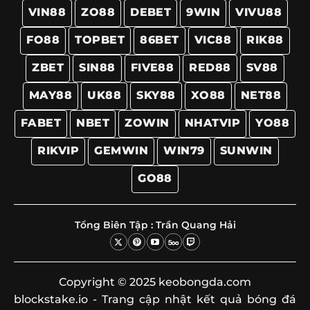
VIN88
ZO88
DEBET
9WIN
VIVU88
FO88
TOPBET
86BET
VIC88
RIK88
ZBET
SIN88
FIVE88
RED88
SV88
MAY88
UK88
SKY88
XO88
NET88
FABET
NBET
ZOWIN
NHATVIP
YO88
RIKVIP
GEMWIN
WIN79
SUNWIN
GO88
Tổng Biên Tập :
Trần Quang Hải
Copyright © 2025 keobongda.com
blockstake.io
- Trang cập nhật kết quả bóng đá