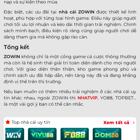
nạp và sự kiện theo mùa.
Đặc biệt, các ưu đãi tại
nhà cái
ZOWIN
được thiết kế linh
hoạt, phù hợp với từng loại hình game. Điều này giúp người
chơi tối ưu lợi nhuận và kéo dài thời gian trải nghiệm. Chính
sách minh bạch, điều kiện rõ ràng cũng giúp người chơi dễ
dàng tham gia mà không gặp rào cản.
Tổng kết
ZOWIN
không chỉ là một cổng game cá cược thông thường
mà còn là hệ sinh thái giải trí toàn diện dành cho mọi người
chơi. Với giao diện thân thiện, kho game phong phú và
chính sách ưu đãi hấp dẫn, nền tảng này đã và đang khẳng
định vị thế trên thị trường.
Nếu bạn muốn có thêm nhiều trải nghiệm ở các nhà cái uy
tín khác nhau, ngoài ZOWIN thì
NHATVIP
, YO88, TOPBET…
là một vài gợi ý bạn có thể cân nhắc.
Top nhà cái uy tín
Xem tất cả