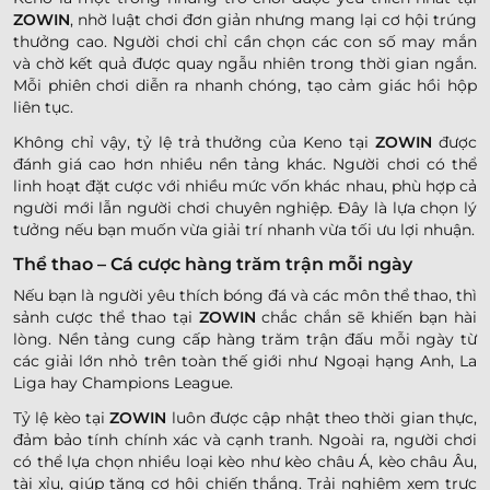
ZOWIN
, nhờ luật chơi đơn giản nhưng mang lại cơ hội trúng
thưởng cao. Người chơi chỉ cần chọn các con số may mắn
và chờ kết quả được quay ngẫu nhiên trong thời gian ngắn.
Mỗi phiên chơi diễn ra nhanh chóng, tạo cảm giác hồi hộp
liên tục.
Không chỉ vậy, tỷ lệ trả thưởng của Keno tại
ZOWIN
được
đánh giá cao hơn nhiều nền tảng khác. Người chơi có thể
linh hoạt đặt cược với nhiều mức vốn khác nhau, phù hợp cả
người mới lẫn người chơi chuyên nghiệp. Đây là lựa chọn lý
tưởng nếu bạn muốn vừa giải trí nhanh vừa tối ưu lợi nhuận.
Thể thao – Cá cược hàng trăm trận mỗi ngày
Nếu bạn là người yêu thích bóng đá và các môn thể thao, thì
sảnh cược thể thao tại
ZOWIN
chắc chắn sẽ khiến bạn hài
lòng. Nền tảng cung cấp hàng trăm trận đấu mỗi ngày từ
các giải lớn nhỏ trên toàn thế giới như Ngoại hạng Anh, La
Liga hay Champions League.
Tỷ lệ kèo tại
ZOWIN
luôn được cập nhật theo thời gian thực,
đảm bảo tính chính xác và cạnh tranh. Ngoài ra, người chơi
có thể lựa chọn nhiều loại kèo như kèo châu Á, kèo châu Âu,
tài xỉu, giúp tăng cơ hội chiến thắng. Trải nghiệm xem trực