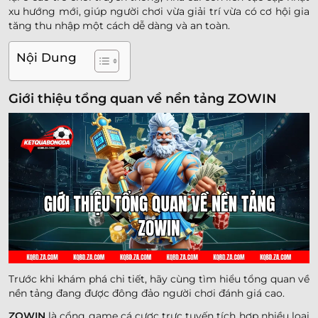
xu hướng mới, giúp người chơi vừa giải trí vừa có cơ hội gia
tăng thu nhập một cách dễ dàng và an toàn.
Nội Dung
Giới thiệu tổng quan về nền tảng ZOWIN
Trước khi khám phá chi tiết, hãy cùng tìm hiểu tổng quan về
nền tảng đang được đông đảo người chơi đánh giá cao.
ZOWIN
là cổng game cá cược trực tuyến tích hợp nhiều loại