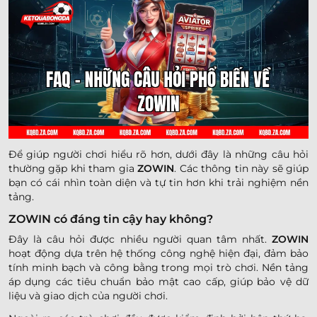
Để giúp người chơi hiểu rõ hơn, dưới đây là những câu hỏi
thường gặp khi tham gia
ZOWIN
. Các thông tin này sẽ giúp
bạn có cái nhìn toàn diện và tự tin hơn khi trải nghiệm nền
tảng.
ZOWIN có đáng tin cậy hay không?
Đây là câu hỏi được nhiều người quan tâm nhất.
ZOWIN
hoạt động dựa trên hệ thống công nghệ hiện đại, đảm bảo
tính minh bạch và công bằng trong mọi trò chơi. Nền tảng
áp dụng các tiêu chuẩn bảo mật cao cấp, giúp bảo vệ dữ
liệu và giao dịch của người chơi.