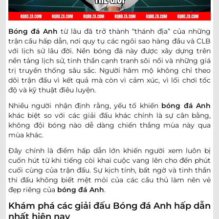
Bóng đá Anh
từ lâu đã trở thành “thánh địa” của những
trận cầu hấp dẫn, nơi quy tụ các ngôi sao hàng đầu và CLB
với lịch sử lâu đời. Nền bóng đá này được xây dựng trên
nền tảng lịch sử, tinh thần cạnh tranh sôi nổi và những giá
trị truyền thống sâu sắc. Người hâm mộ không chỉ theo
dõi trận đấu vì kết quả mà còn vì cảm xúc, vì lối chơi tốc
độ và kỹ thuật điêu luyện.
Nhiều người nhận định rằng, yếu tố khiến
bóng đá Anh
khác biệt so với các giải đấu khác chính là sự cân bằng,
không đội bóng nào dễ dàng chiến thắng mùa này qua
mùa khác.
Đây chính là điểm hấp dẫn lớn khiến người xem luôn bị
cuốn hút từ khi tiếng còi khai cuộc vang lên cho đến phút
cuối cùng của trận đấu. Sự kịch tính, bất ngờ và tinh thần
thi đấu không biết mệt mỏi của các cầu thủ làm nên vẻ
đẹp riêng của
bóng đá Anh
.
Khám phá các giải đấu Bóng đá Anh hấp dẫn
nhất hiện nay