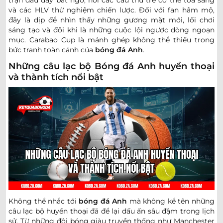
và các HLV thử nghiệm chiến lược. Đối với fan hâm mộ,
đây là dịp để nhìn thấy những gương mặt mới, lối chơi
sáng tạo và đôi khi là những cuộc lội ngược dòng ngoạn
mục. Carabao Cup là mảnh ghép không thể thiếu trong
bức tranh toàn cảnh của
bóng đá Anh
.
Những câu lạc bộ Bóng đá Anh huyền thoại
và thành tích nổi bật
Không thể nhắc tới
bóng đá Anh
mà không kể tên những
câu lạc bộ huyền thoại đã để lại dấu ấn sâu đậm trong lịch
sử. Từ những đội bóng giàu truyền thống như Manchester