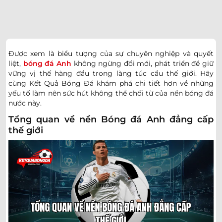
Được xem là biểu tượng của sự chuyên nghiệp và quyết
liệt,
bóng đá Anh
không ngừng đổi mới, phát triển để giữ
vững vị thế hàng đầu trong làng túc cầu thế giới. Hãy
cùng Kết Quả Bóng Đá khám phá chi tiết hơn về những
yếu tố làm nên sức hút không thể chối từ của nền bóng đá
nước này.
Tổng quan về nền Bóng đá Anh đẳng cấp
thế giới