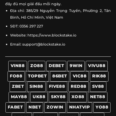
đầy đủ mọi giải đấu mỗi ngày.
Địa chỉ: 385/29 Nguyễn Trọng Tuyển, Phường 2, Tân
Bình, Hồ Chí Minh, Việt Nam
SĐT: 0356 297 227
Website: https://www.blockstake.io
Email:
support@blockstake.io
VIN88
ZO88
DEBET
9WIN
VIVU88
FO88
TOPBET
86BET
VIC88
RIK88
ZBET
SIN88
FIVE88
RED88
SV88
MAY88
UK88
SKY88
XO88
NET88
FABET
NBET
ZOWIN
NHATVIP
YO88