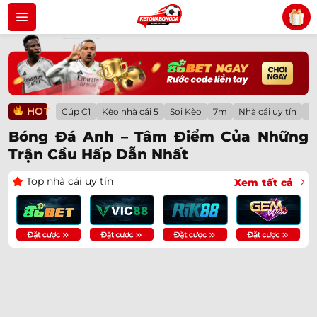
Bỏ
qua
nội
dung
HOT
Cúp C1
Kèo nhà cái 5
Soi Kèo
7m
Nhà cái uy tín
Lị
Bóng Đá Anh – Tâm Điểm Của Những
Trận Cầu Hấp Dẫn Nhất
Top nhà cái uy tín
Xem tất cả
Trận Hot
Tất cả giải đấu
TL Malaysia
Sky88