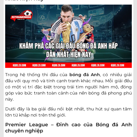
Trong hệ thống thi đấu của
bóng đá Anh
, có nhiều giải
đấu với quy mô và tính cạnh tranh khác nhau. Mỗi giải đều
có một vị trí đặc biệt trong trái tim người hâm mộ, đóng
góp vào bức tranh toàn cảnh của nền bóng đá phong phú
này.
Dưới đây là ba giải đấu nổi bật nhất, thu hút sự quan tâm
lớn từ khắp nơi trên thế giới.
Premier League – Đỉnh cao của Bóng đá Anh
chuyên nghiệp