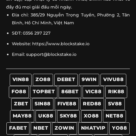
đầy đủ mọi giải đấu mỗi ngày.
Địa chỉ: 385/29 Nguyễn Trọng Tuyển, Phường 2, Tân
Bình, Hồ Chí Minh, Việt Nam
SĐT: 0356 297 227
Website: https://www.blockstake.io
Email:
support@blockstake.io
VIN88
ZO88
DEBET
9WIN
VIVU88
FO88
TOPBET
86BET
VIC88
RIK88
ZBET
SIN88
FIVE88
RED88
SV88
MAY88
UK88
SKY88
XO88
NET88
FABET
NBET
ZOWIN
NHATVIP
YO88