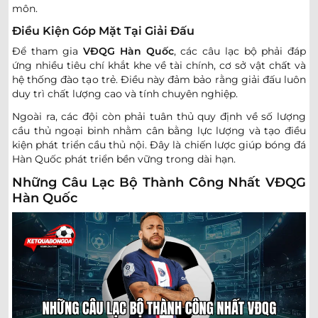
môn.
Điều Kiện Góp Mặt Tại Giải Đấu
Để tham gia
VĐQG Hàn Quốc
, các câu lạc bộ phải đáp
ứng nhiều tiêu chí khắt khe về tài chính, cơ sở vật chất và
hệ thống đào tạo trẻ. Điều này đảm bảo rằng giải đấu luôn
duy trì chất lượng cao và tính chuyên nghiệp.
Ngoài ra, các đội còn phải tuân thủ quy định về số lượng
cầu thủ ngoại binh nhằm cân bằng lực lượng và tạo điều
kiện phát triển cầu thủ nội. Đây là chiến lược giúp bóng đá
Hàn Quốc phát triển bền vững trong dài hạn.
Những Câu Lạc Bộ Thành Công Nhất VĐQG
Hàn Quốc