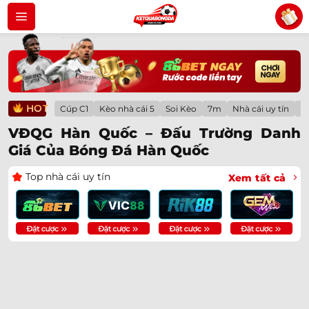
Bỏ
qua
nội
dung
HOT
Cúp C1
Kèo nhà cái 5
Soi Kèo
7m
Nhà cái uy tín
Lị
VĐQG Hàn Quốc – Đấu Trường Danh
Giá Của Bóng Đá Hàn Quốc
Top nhà cái uy tín
Xem tất cả
Trận Hot
Tất cả giải đấu
TL Malaysia
Sky88
Kèo TT
Xem bóng
Hôm nay
Ngày mai
08/08