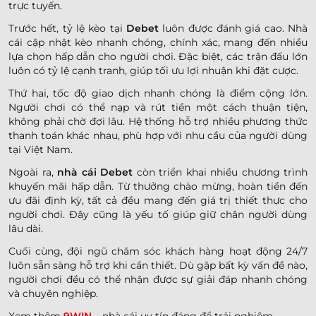
trực tuyến.
Trước hết, tỷ lệ kèo tại
Debet
luôn được đánh giá cao. Nhà
cái cập nhật kèo nhanh chóng, chính xác, mang đến nhiều
lựa chọn hấp dẫn cho người chơi. Đặc biệt, các trận đấu lớn
luôn có tỷ lệ cạnh tranh, giúp tối ưu lợi nhuận khi đặt cược.
Thứ hai, tốc độ giao dịch nhanh chóng là điểm cộng lớn.
Người chơi có thể nạp và rút tiền một cách thuận tiện,
không phải chờ đợi lâu. Hệ thống hỗ trợ nhiều phương thức
thanh toán khác nhau, phù hợp với nhu cầu của người dùng
tại Việt Nam.
Ngoài ra,
nhà cái Debet
còn triển khai nhiều chương trình
khuyến mãi hấp dẫn. Từ thưởng chào mừng, hoàn tiền đến
ưu đãi định kỳ, tất cả đều mang đến giá trị thiết thực cho
người chơi. Đây cũng là yếu tố giúp giữ chân người dùng
lâu dài.
Cuối cùng, đội ngũ chăm sóc khách hàng hoạt động 24/7
luôn sẵn sàng hỗ trợ khi cần thiết. Dù gặp bất kỳ vấn đề nào,
người chơi đều có thể nhận được sự giải đáp nhanh chóng
và chuyên nghiệp.
Xem thêm
9WIN
– nhà cái uy tín đáng để trải nghiệm