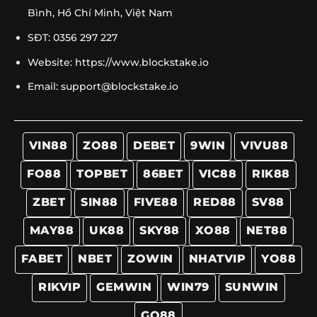
Bình, Hồ Chí Minh, Việt Nam
SĐT: 0356 297 227
Website: https://www.blockstake.io
Email:
support@blockstake.io
VIN88
ZO88
DEBET
9WIN
VIVU88
FO88
TOPBET
86BET
VIC88
RIK88
ZBET
SIN88
FIVE88
RED88
SV88
MAY88
UK88
SKY88
XO88
NET88
FABET
NBET
ZOWIN
NHATVIP
YO88
RIKVIP
GEMWIN
WIN79
SUNWIN
GO88