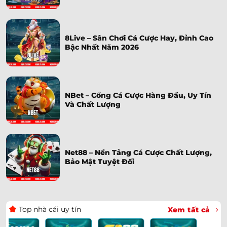
8Live – Sân Chơi Cá Cược Hay, Đỉnh Cao
Bậc Nhất Năm 2026
NBet – Cổng Cá Cược Hàng Đầu, Uy Tín
Và Chất Lượng
Net88 – Nền Tảng Cá Cược Chất Lượng,
Bảo Mật Tuyệt Đối
Top nhà cái uy tín
Xem tất cả