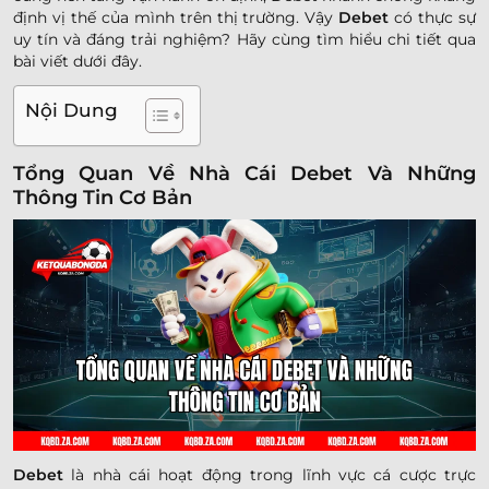
định vị thế của mình trên thị trường. Vậy
Debet
có thực sự
uy tín và đáng trải nghiệm? Hãy cùng tìm hiểu chi tiết qua
bài viết dưới đây.
Nội Dung
Tổng Quan Về Nhà Cái Debet Và Những
Thông Tin Cơ Bản
Debet
là nhà cái hoạt động trong lĩnh vực cá cược trực