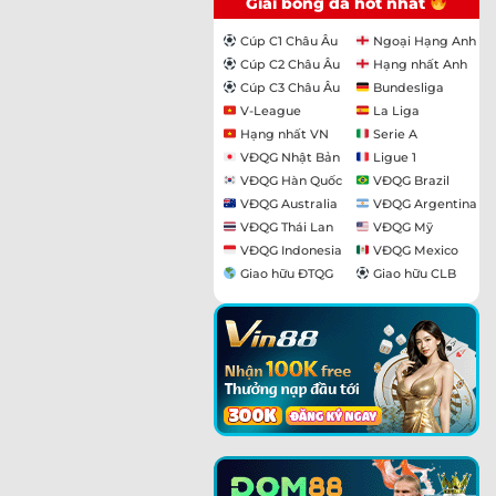
Giải bóng đá hot nhất
Cúp C1 Châu Âu
Ngoại Hạng Anh
Cúp C2 Châu Âu
Hạng nhất Anh
Cúp C3 Châu Âu
Bundesliga
V-League
La Liga
Hạng nhất VN
Serie A
VĐQG Nhật Bản
Ligue 1
VĐQG Hàn Quốc
VĐQG Brazil
VĐQG Australia
VĐQG Argentina
VĐQG Thái Lan
VĐQG Mỹ
VĐQG Indonesia
VĐQG Mexico
Giao hữu ĐTQG
Giao hữu CLB