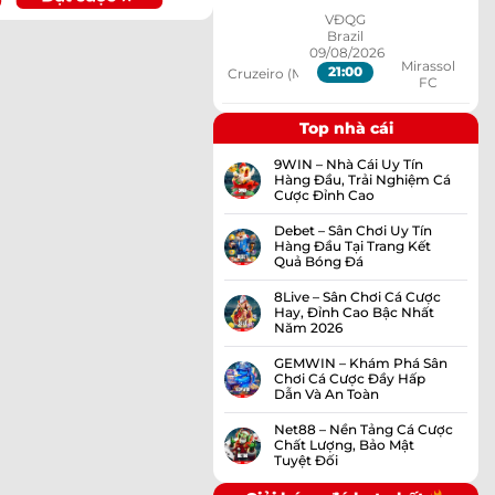
VĐQG
Brazil
09/08/2026
Mirassol
21:00
Cruzeiro (MG)
FC
Top nhà cái
Hai dòng kèo
9WIN – Nhà Cái Uy Tín
Hàng Đầu, Trải Nghiệm Cá
Cược Đỉnh Cao
Debet – Sân Chơi Uy Tín
Hàng Đầu Tại Trang Kết
Quả Bóng Đá
8Live – Sân Chơi Cá Cược
Hay, Đỉnh Cao Bậc Nhất
Năm 2026
GEMWIN – Khám Phá Sân
Chơi Cá Cược Đầy Hấp
Dẫn Và An Toàn
Net88 – Nền Tảng Cá Cược
Chất Lượng, Bảo Mật
Tuyệt Đối