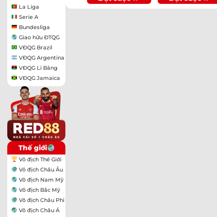
La Liga
Serie A
Bundesliga
BÓNG ĐÁ
Ẩn
0
trận
[Hiển thị tất cả]
Giao hữu ĐTQG
VĐQG Brazil
Kèo trực tuyến
Xem bóng
Hôm nay
N
VĐQG Argentina
VĐQG Li Băng
Trận Hot
Tất cả giải đấu
VĐQG Jamaica
Thế giới
Vô địch Thế Giới
Vô địch Châu Âu
Vô địch Nam Mỹ
Vô địch Bắc Mỹ
Vô địch Châu Phi
Vô địch Châu Á