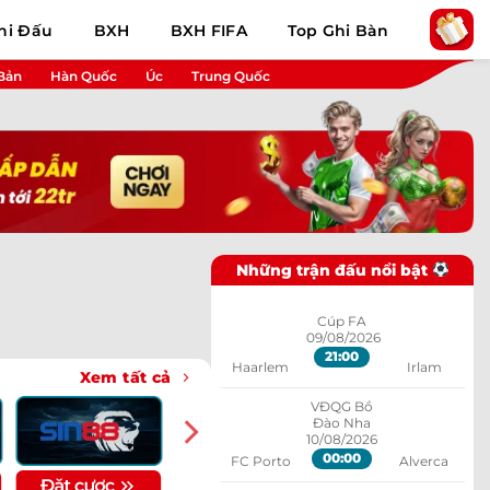
Thi Đấu
BXH
BXH FIFA
Top Ghi Bàn
Bản
Hàn Quốc
Úc
Trung Quốc
Những trận đấu nổi bật
Cúp FA
09/08/2026
21:00
Haarlem
Irlam
Xem tất cả
VĐQG Bồ
Đào Nha
10/08/2026
00:00
FC Porto
Alverca