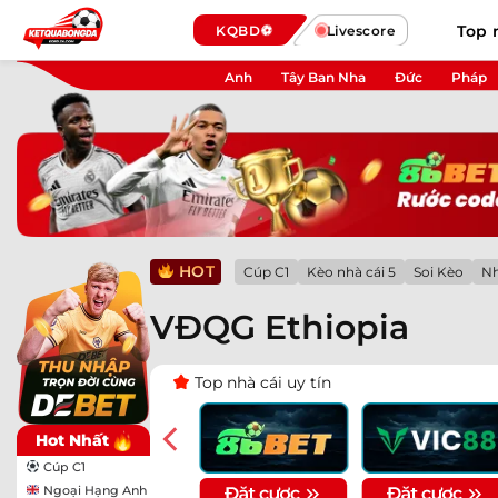
Bỏ
Top 
KQBD
Livescore
qua
nội
Anh
Tây Ban Nha
Đức
Pháp
dung
HOT
Cúp C1
Kèo nhà cái 5
Soi Kèo
Nh
VĐQG Ethiopia
Top nhà cái uy tín
Hot Nhất
Cúp C1
Ngoại Hạng Anh