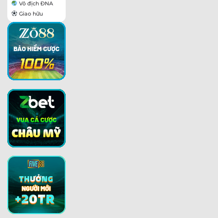
Vô địch ĐNA
Giao hữu