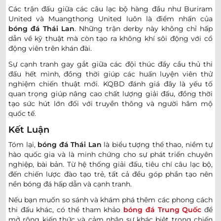
Các trận đấu giữa các câu lạc bộ hàng đầu như Buriram
United và Muangthong United luôn là điểm nhấn của
bóng đá Thái Lan
. Những trận derby này không chỉ hấp
dẫn về kỹ thuật mà còn tạo ra không khí sôi động với cổ
động viên trên khán đài.
Sự cạnh tranh gay gắt giữa các đội thúc đẩy cầu thủ thi
đấu hết mình, đồng thời giúp các huấn luyện viên thử
nghiệm chiến thuật mới. KQBD đánh giá đây là yếu tố
quan trọng giúp nâng cao chất lượng giải đấu, đồng thời
tạo sức hút lớn đối với truyền thông và người hâm mộ
quốc tế.
Kết Luận
Tóm lại,
bóng đá Thái Lan
là biểu tượng thể thao, niềm tự
hào quốc gia và là minh chứng cho sự phát triển chuyên
nghiệp, bài bản. Từ hệ thống giải đấu, tiêu chí câu lạc bộ,
đến chiến lược đào tạo trẻ, tất cả đều góp phần tạo nên
nền bóng đá hấp dẫn và cạnh tranh.
Nếu bạn muốn so sánh và khám phá thêm các phong cách
thi đấu khác, có thể tham khảo
bóng đá Trung Quốc
để
mở rộng kiến thức và cảm nhận sự khác biệt trong chiến