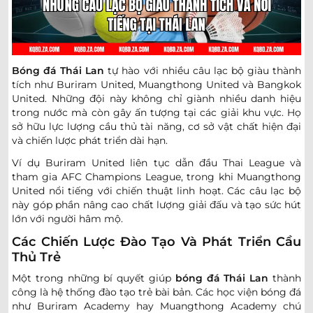
Bóng đá Thái Lan
tự hào với nhiều câu lạc bộ giàu thành
tích như Buriram United, Muangthong United và Bangkok
United. Những đội này không chỉ giành nhiều danh hiệu
trong nước mà còn gây ấn tượng tại các giải khu vực. Họ
sở hữu lực lượng cầu thủ tài năng, cơ sở vật chất hiện đại
và chiến lược phát triển dài hạn.
Ví dụ Buriram United liên tục dẫn đầu Thai League và
tham gia AFC Champions League, trong khi Muangthong
United nổi tiếng với chiến thuật linh hoạt. Các câu lạc bộ
này góp phần nâng cao chất lượng giải đấu và tạo sức hút
lớn với người hâm mộ.
Các Chiến Lược Đào Tạo Và Phát Triển Cầu
Thủ Trẻ
Một trong những bí quyết giúp
bóng đá Thái Lan
thành
công là hệ thống đào tạo trẻ bài bản. Các học viện bóng đá
như Buriram Academy hay Muangthong Academy chú