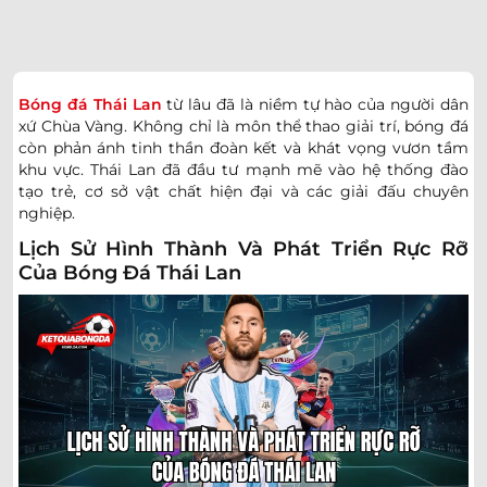
Bóng đá Thái Lan
từ lâu đã là niềm tự hào của người dân
xứ Chùa Vàng. Không chỉ là môn thể thao giải trí, bóng đá
còn phản ánh tinh thần đoàn kết và khát vọng vươn tầm
khu vực. Thái Lan đã đầu tư mạnh mẽ vào hệ thống đào
tạo trẻ, cơ sở vật chất hiện đại và các giải đấu chuyên
nghiệp.
Lịch Sử Hình Thành Và Phát Triển Rực Rỡ
Của Bóng Đá Thái Lan