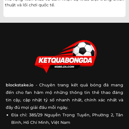
thuật và lối chơi quốc tế.
blockstake.io
- Chuyên trang kết quả bóng đá mang
đến cho fan hâm mộ những thông tin thể thao đáng
tin cậy, cập nhật tỷ số nhanh nhất, chính xác nhất và
đầy đủ mọi giải đấu mỗi ngày.
Địa chỉ: 385/29 Nguyễn Trọng Tuyển, Phường 2, Tân
Bình, Hồ Chí Minh, Việt Nam