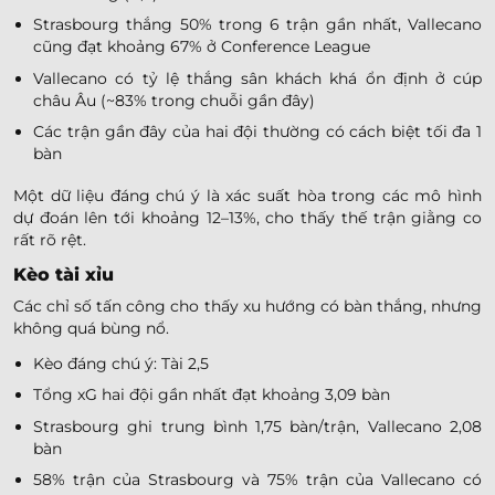
Strasbourg thắng 50% trong 6 trận gần nhất, Vallecano
cũng đạt khoảng 67% ở Conference League
Vallecano có tỷ lệ thắng sân khách khá ổn định ở cúp
châu Âu (~83% trong chuỗi gần đây)
Các trận gần đây của hai đội thường có cách biệt tối đa 1
bàn
Một dữ liệu đáng chú ý là xác suất hòa trong các mô hình
dự đoán lên tới khoảng 12–13%, cho thấy thế trận giằng co
rất rõ rệt.
Kèo tài xỉu
Các chỉ số tấn công cho thấy xu hướng có bàn thắng, nhưng
không quá bùng nổ.
Kèo đáng chú ý: Tài 2,5
Tổng xG hai đội gần nhất đạt khoảng 3,09 bàn
Strasbourg ghi trung bình 1,75 bàn/trận, Vallecano 2,08
bàn
58% trận của Strasbourg và 75% trận của Vallecano có