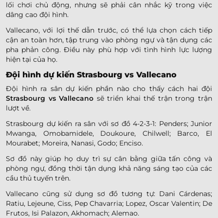
lối chơi chủ động, nhưng sẽ phải cân nhắc kỹ trong việc
dâng cao đội hình.
Vallecano, với lợi thế dẫn trước, có thể lựa chọn cách tiếp
cận an toàn hơn, tập trung vào phòng ngự và tận dụng các
pha phản công. Điều này phù hợp với tình hình lực lượng
hiện tại của họ.
Đội hình dự kiến Strasbourg vs Vallecano
Đội hình ra sân dự kiến phần nào cho thấy cách hai đội
Strasbourg vs Vallecano
sẽ triển khai thế trận trong trận
lượt về.
Strasbourg dự kiến ra sân với sơ đồ 4-2-3-1: Penders; Junior
Mwanga, Omobamidele, Doukoure, Chilwell; Barco, El
Mourabet; Moreira, Nanasi, Godo; Enciso.
Sơ đồ này giúp họ duy trì sự cân bằng giữa tấn công và
phòng ngự, đồng thời tận dụng khả năng sáng tạo của các
cầu thủ tuyến trên.
Vallecano cũng sử dụng sơ đồ tương tự: Dani Cárdenas;
Ratiu, Lejeune, Ciss, Pep Chavarria; Lopez, Oscar Valentin; De
Frutos, Isi Palazon, Akhomach; Alemao.