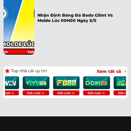
Nhận Định Bóng Đá Bodo Glimt Vs
Nhận Định
Molde Lúc 00H00 Ngày 5/5
Bóng Đá Bodo
Glimt Vs
Molde Lúc
00H00 Ngày
5/5
Top nhà cái uy tín
Xem tất cả