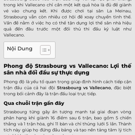
trong khi Vallecano chỉ cần một kết quả hòa là đủ để giành
vé vào chung kết. Khi được chơi tại sân La Meinau,
Strasbourg vẫn còn nhiều cơ hội để xoay chuyển tình thế.
Vấn đề nằm ở việc họ có thể tận dụng lợi thế sân nhà hiệu
quả đến đâu trước một đối thủ thi đấu kỷ luật như
Vallecano.
Nội Dung
Phong độ Strasbourg vs Vallecano: Lợi thế
sân nhà đối đầu sự thực dụng
Phong độ là yếu tố quan trọng giúp định hình cách tiếp cận
trận đấu của cả hai đội
Strasbourg vs Vallecano
, đặc biệt
trong bối cảnh đây là trận đấu loại trực tiếp.
Qua chuỗi trận gần đây
Strasbourg từng gây ấn tượng mạnh tại giai đoạn vòng
phân hạng khi giành 16 điểm sau 6 trận, bao gồm 5 chiến
thắng và 1 trận hòa, ghi 11 bàn và chỉ thủng lưới 5 lần. Thành
tích này giúp họ đứng đầu bảng và tạo nền tảng tâm lý tích