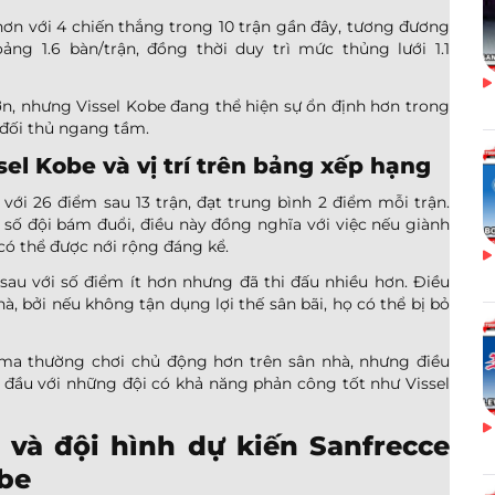
H
hơn với 4 chiến thắng trong 10 trận gần đây, tương đương
1
ng 1.6 bàn/trận, đồng thời duy trì mức thủng lưới 1.1
ớn, nhưng Vissel Kobe đang thể hiện sự ổn định hơn trong
c đối thủ ngang tầm.
el Kobe và vị trí trên bảng xếp hạng
N
B
với 26 điểm sau 13 trận, đạt trung bình 2 điểm mỗi trận.
0
 số đội bám đuổi, điều này đồng nghĩa với việc nếu giành
có thể được nới rộng đáng kể.
sau với số điểm ít hơn nhưng đã thi đấu nhiều hơn. Điều
hà, bởi nếu không tận dụng lợi thế sân bãi, họ có thể bị bỏ
N
ima thường chơi chủ động hơn trên sân nhà, nhưng điều
L
i đầu với những đội có khả năng phản công tốt như Vissel
V
 và đội hình dự kiến Sanfrecce
obe