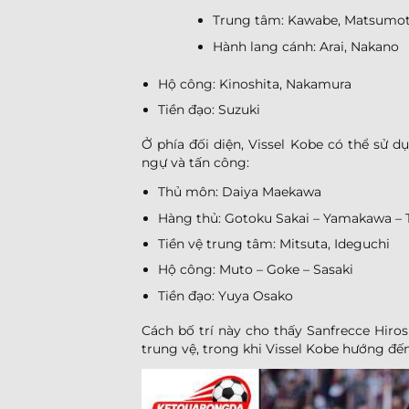
Trung tâm: Kawabe, Matsumo
Hành lang cánh: Arai, Nakano
Hộ công: Kinoshita, Nakamura
Tiền đạo: Suzuki
Ở phía đối diện, Vissel Kobe có thể sử
ngự và tấn công:
Thủ môn: Daiya Maekawa
Hàng thủ: Gotoku Sakai – Yamakawa – 
Tiền vệ trung tâm: Mitsuta, Ideguchi
Hộ công: Muto – Goke – Sasaki
Tiền đạo: Yuya Osako
Cách bố trí này cho thấy Sanfrecce Hiro
trung vệ, trong khi Vissel Kobe hướng đ