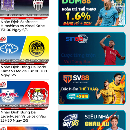
iroshima Vs Vissel Kobe
3H00 Ngày 6/5
Nhận Định Sanfrecce
Hiroshima Vs Vissel Kobe
13H00 Ngày 6/5
hận Định Bóng Đá
odo Glimt Vs Molde Lúc
0H00 Ngày 5/5
Nhận Định Bóng Đá Bodo
Glimt Vs Molde Lúc 00H00
Ngày 5/5
hận Định Bóng Đá
everkusen Vs Leipzig
ào 23H30 Ngày 2/5
Nhận Định Bóng Đá
Leverkusen Vs Leipzig Vào
23H30 Ngày 2/5