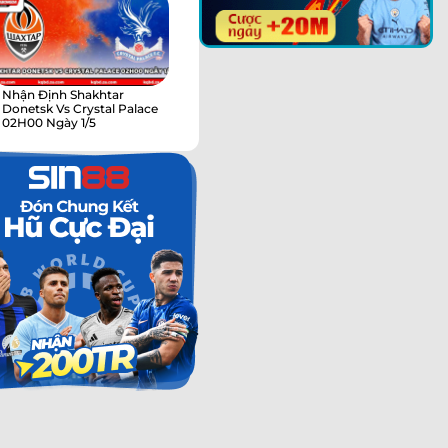
hận Định Shakhtar
onetsk Vs Crystal
alace 02H00 Ngày 1/5
Nhận Định Shakhtar
Donetsk Vs Crystal Palace
02H00 Ngày 1/5