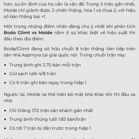
hơn, sự ổn định của họ vẫn là vấn đề. Trong 5 trận gần nhất,
Molde chỉ giành được 2 chiến thắng, hòa 1 và thua 2, với hiệu
số bàn thắng bại +1.
Một trong những điểm nhấn đáng chú ý nhất khi phân tích
Bodo Glimt vs Molde
nằm ở sự khác biệt về hiệu suất thi
đấu theo địa điểm.
Bodø/Glimt đang sở hữu chuỗi 8 trận thắng liên tiếp trên
sân nhà Aspmyra tại giải quốc nội. Trong chuỗi trận này:
Trung bình ghi 2.75 bàn mỗi trận
Giữ sạch lưới 4/8 trận
Có 6 trận ghi bàn ngay trong hiệp 1
Ngược lại, Molde lại thể hiện bộ mặt khá khác khi thi đấu xa
nhà:
Chỉ thắng 1/12 trận sân khách gần nhất
Trung bình thủng lưới 1.83 bàn/trận
Có tới 7 trận bị dẫn trước trong hiệp 1