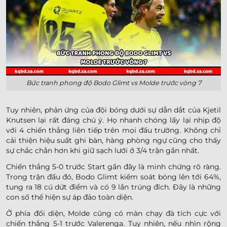
Bức tranh phong độ Bodo Glimt vs Molde trước vòng 7
Tuy nhiên, phản ứng của đội bóng dưới sự dẫn dắt của Kjetil
Knutsen lại rất đáng chú ý. Họ nhanh chóng lấy lại nhịp độ
với 4 chiến thắng liên tiếp trên mọi đấu trường. Không chỉ
cải thiện hiệu suất ghi bàn, hàng phòng ngự cũng cho thấy
sự chắc chắn hơn khi giữ sạch lưới ở 3/4 trận gần nhất.
Chiến thắng 5-0 trước Start gần đây là minh chứng rõ ràng.
Trong trận đấu đó, Bodo Glimt kiểm soát bóng lên tới 64%,
tung ra 18 cú dứt điểm và có 9 lần trúng đích. Đây là những
con số thể hiện sự áp đảo toàn diện.
Ở phía đối diện, Molde cũng có màn chạy đà tích cực với
chiến thắng 5-1 trước Valerenga. Tuy nhiên, nếu nhìn rộng