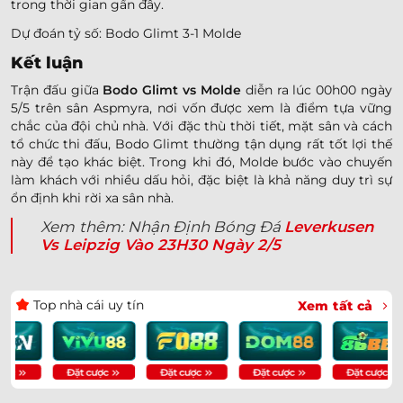
trong thời gian gần đây.
Dự đoán tỷ số: Bodo Glimt 3-1 Molde
Kết luận
Trận đấu giữa
Bodo Glimt vs Molde
diễn ra lúc 00h00 ngày
5/5 trên sân Aspmyra, nơi vốn được xem là điểm tựa vững
chắc của đội chủ nhà. Với đặc thù thời tiết, mặt sân và cách
tổ chức thi đấu, Bodo Glimt thường tận dụng rất tốt lợi thế
này để tạo khác biệt. Trong khi đó, Molde bước vào chuyến
làm khách với nhiều dấu hỏi, đặc biệt là khả năng duy trì sự
ổn định khi rời xa sân nhà.
Xem thêm: Nhận Định Bóng Đá
Leverkusen
Vs Leipzig Vào 23H30 Ngày 2/5
Top nhà cái uy tín
Xem tất cả