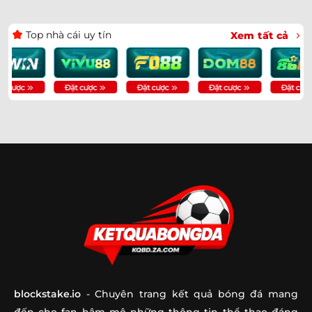
Top nhà cái uy tín
Xem tất cả
blockstake.io
- Chuyên trang kết quả bóng đá mang
đến cho fan hâm mộ những thông tin thể thao đáng