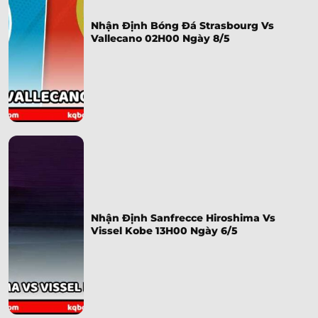
Nhận Định Bóng Đá Strasbourg Vs
Nhận Định
Vallecano 02H00 Ngày 8/5
Bóng Đá
Strasbourg Vs
Vallecano
02H00 Ngày
8/5
Nhận Định Sanfrecce Hiroshima Vs
Nhận Định
Vissel Kobe 13H00 Ngày 6/5
Sanfrecce
Hiroshima Vs
Vissel Kobe
13H00 Ngày
6/5