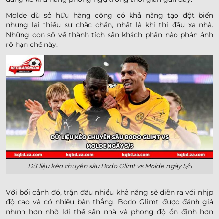
Molde dù sở hữu hàng công có khả năng tạo đột biến
nhưng lại thiếu sự chắc chắn, nhất là khi thi đấu xa nhà.
Những con số về thành tích sân khách phần nào phản ánh
rõ hạn chế này.
Dữ liệu kèo chuyên sâu Bodo Glimt vs Molde ngày 5/5
Với bối cảnh đó, trận đấu nhiều khả năng sẽ diễn ra với nhịp
độ cao và có nhiều bàn thắng. Bodo Glimt được đánh giá
nhỉnh hơn nhờ lợi thế sân nhà và phong độ ổn định hơn