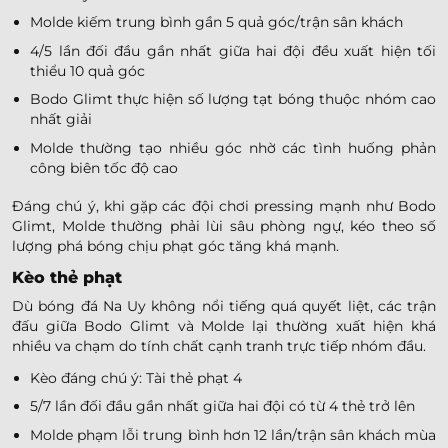
Molde kiếm trung bình gần 5 quả góc/trận sân khách
4/5 lần đối đầu gần nhất giữa hai đội đều xuất hiện tối
thiểu 10 quả góc
Bodo Glimt thực hiện số lượng tạt bóng thuộc nhóm cao
nhất giải
Molde thường tạo nhiều góc nhờ các tình huống phản
công biên tốc độ cao
Đáng chú ý, khi gặp các đội chơi pressing mạnh như Bodo
Glimt, Molde thường phải lùi sâu phòng ngự, kéo theo số
lượng phá bóng chịu phạt góc tăng khá mạnh.
Kèo thẻ phạt
Dù bóng đá Na Uy không nổi tiếng quá quyết liệt, các trận
đấu giữa Bodo Glimt và Molde lại thường xuất hiện khá
nhiều va chạm do tính chất cạnh tranh trực tiếp nhóm đầu.
Kèo đáng chú ý: Tài thẻ phạt 4
5/7 lần đối đầu gần nhất giữa hai đội có từ 4 thẻ trở lên
Molde phạm lỗi trung bình hơn 12 lần/trận sân khách mùa