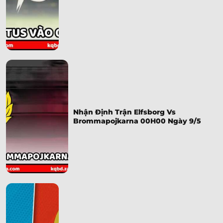
Lecce Vs
Juventus Vào
01H45 Ngày
10/5
Nhận Định Trận Elfsborg Vs
Brommapojkarna 00H00 Ngày 9/5
Nhận Định Trận
Elfsborg Vs
Brommapojkarna
00H00 Ngày 9/5