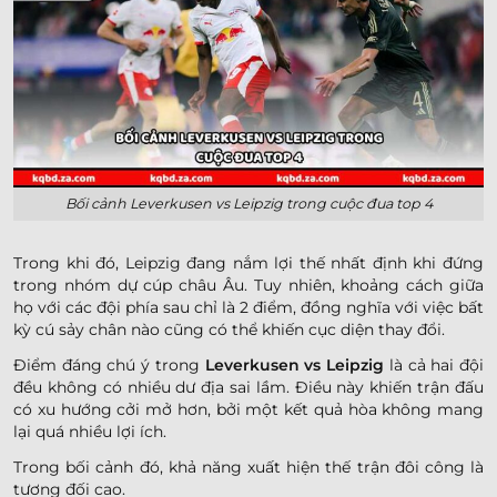
Bối cảnh Leverkusen vs Leipzig trong cuộc đua top 4
Trong khi đó, Leipzig đang nắm lợi thế nhất định khi đứng
trong nhóm dự cúp châu Âu. Tuy nhiên, khoảng cách giữa
họ với các đội phía sau chỉ là 2 điểm, đồng nghĩa với việc bất
kỳ cú sảy chân nào cũng có thể khiến cục diện thay đổi.
Điểm đáng chú ý trong
Leverkusen vs Leipzig
là cả hai đội
đều không có nhiều dư địa sai lầm. Điều này khiến trận đấu
có xu hướng cởi mở hơn, bởi một kết quả hòa không mang
lại quá nhiều lợi ích.
Trong bối cảnh đó, khả năng xuất hiện thế trận đôi công là
tương đối cao.