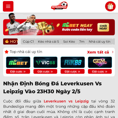
Bỏ
qua
nội
dung
HOT
Cúp C1
Kèo nhà cái 5
Soi Kèo
7m
Nhà cái uy tín
Lị
Top nhà cái uy tín
Xem tất cả
Nhận Định Bóng Đá Leverkusen Vs
Leipzig Vào 23H30 Ngày 2/5
Cuộc đối đầu giữa
Leverkusen vs Leipzig
tại vòng 32
Bundesliga mang đến một trong những cặp đấu khó đoán
nhất ở giai đoạn cuối mùa. Không chỉ là cuộc cạnh tranh
điểm số, trận Leverkusen và Leipzig còn phản ánh sự va