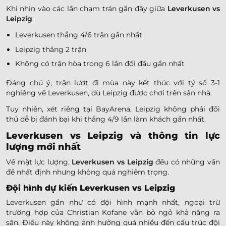
Khi nhìn vào các lần chạm trán gần đây giữa
Leverkusen vs
Leipzig
:
Leverkusen thắng 4/6 trận gần nhất
Leipzig thắng 2 trận
Không có trận hòa trong 6 lần đối đầu gần nhất
Đáng chú ý, trận lượt đi mùa này kết thúc với tỷ số 3-1
nghiêng về Leverkusen, dù Leipzig được chơi trên sân nhà.
Tuy nhiên, xét riêng tại BayArena, Leipzig không phải đối
thủ dễ bị đánh bại khi thắng 4/9 lần làm khách gần nhất.
Leverkusen vs Leipzig và thông tin lực
lượng mới nhất
Về mặt lực lượng,
Leverkusen vs Leipzig
đều có những vấn
đề nhất định nhưng không quá nghiêm trọng.
Đội hình dự kiến Leverkusen vs Leipzig
Leverkusen gần như có đội hình mạnh nhất, ngoại trừ
trường hợp của Christian Kofane vẫn bỏ ngỏ khả năng ra
sân. Điều này không ảnh hưởng quá nhiều đến cấu trúc đội