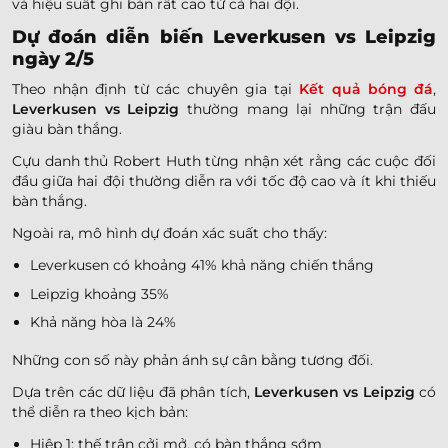
và hiệu suất ghi bàn rất cao từ cả hai đội.
Dự đoán diễn biến Leverkusen vs Leipzig
ngày 2/5
Theo nhận định từ các chuyên gia tại
Kết quả bóng đá
,
Leverkusen vs Leipzig
thường mang lại những trận đấu
giàu bàn thắng.
Cựu danh thủ Robert Huth từng nhận xét rằng các cuộc đối
đầu giữa hai đội thường diễn ra với tốc độ cao và ít khi thiếu
bàn thắng.
Ngoài ra, mô hình dự đoán xác suất cho thấy:
Leverkusen có khoảng 41% khả năng chiến thắng
Leipzig khoảng 35%
Khả năng hòa là 24%
Những con số này phản ánh sự cân bằng tương đối.
Dựa trên các dữ liệu đã phân tích,
Leverkusen vs Leipzig
có
thể diễn ra theo kịch bản:
Hiệp 1: thế trận cởi mở, có bàn thắng sớm