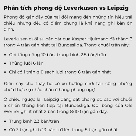
Phân tích phong độ Leverkusen vs Leipzig
Phong độ gần đây của hai đội mang đến những tín hiệu trái
chiều nhưng đều có điểm chung là khả năng ghi bàn ổn
định.
Leverkusen dưới sự dẫn dắt của Kasper Hjulmand đã thắng 3
trong 4 trận gần nhất tại Bundesliga. Trong chuỗi trận này:
Ghi tổng cộng 10 bàn, trung bình 2.5 bàn/trận
Thủng lưới 6 lần
Chỉ có 1 trận giữ sạch lưới trong 6 trận gần nhất
Điều này cho thấy họ có xu hướng chơi tấn công nhưng
chưa thực sự chắc chắn ở hàng phòng ngự.
Ở chiều ngược lại, Leipzig đang đạt phong độ cao với chuỗi
5 chiến thắng liên tiếp tại Bundesliga. Đội bóng của Ole
Werner ghi ít nhất 2 bàn trong 8/10 trận gần đây.
Trung bình 2.3 bàn/trận
Có 3 trận ghi từ 3 bàn trở lên trong 5 trận gần nhất