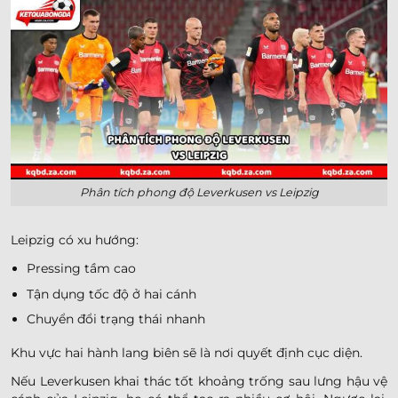
Phân tích phong độ Leverkusen vs Leipzig
Leipzig có xu hướng:
Pressing tầm cao
Tận dụng tốc độ ở hai cánh
Chuyển đổi trạng thái nhanh
Khu vực hai hành lang biên sẽ là nơi quyết định cục diện.
Nếu Leverkusen khai thác tốt khoảng trống sau lưng hậu vệ