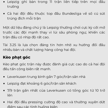
Leipzig ghi bàn trong 11 trận liên tiếp trên mọi đấu
trường
Cả hai đội đều thuộc top đầu Bundesliga về số cú sút
trúng đích mỗi trận
Một dữ liệu đáng chú ý là Leipzig thường chơi cực kỳ cởi mở
trước các đội mạnh thay vì lùi sâu phòng ngự, khiến các
trận đấu có nhịp độ rất cao.
Tài 3.25 là lựa chọn đáng tin hơn nhờ xu hướng đối đầu
nhiều bàn và chất lượng hàng công hai đội.
Kèo phạt góc
Kèo phạt góc trận này được đánh giá cực cao do cả hai đội
đều tấn công biên rất mạnh.
Leverkusen trung bình gần 7 góc/trận sân nhà
Leipzig đạt khoảng 6 góc/trận sân khách
7/9 trận gần nhất của Leverkusen có tổng góc từ 10 trở
lên
Hai đội đều pressing cường độ cao và thường xuyên dứt
điểm sau các tình huống biên