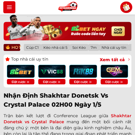
Bỏ
qua
nội
dung
HOT
Cúp C1
Kèo nhà cái 5
Soi Kèo
7m
Nhà cái uy tín
Lị
Top nhà cái uy tín
Xem tất cả
Nhận Định Shakhtar Donetsk Vs
Crystal Palace 02H00 Ngày 1/5
Trận bán kết lượt đi Conference League giữa
Shakhtar
Donetsk vs Crystal Palace
mang đến một bối cảnh rất
đáng chú ý: một bên là đại diện giàu kinh nghiệm châu Âu,
bên còn lại là tập thể đang trong giai đoạn phát triển mạnh