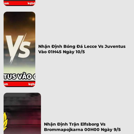
Nhận Định Bóng Đá Lecce Vs Juventus
Nhận Định
Vào 01H45 Ngày 10/5
Bóng Đá
Lecce Vs
Juventus Vào
01H45 Ngày
10/5
Nhận Định Trận Elfsborg Vs
Brommapojkarna 00H00 Ngày 9/5