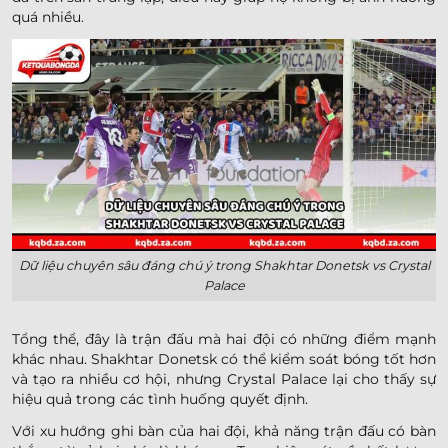
quá nhiều.
Dữ liệu chuyên sâu đáng chú ý trong Shakhtar Donetsk vs Crystal
Palace
Tổng thể, đây là trận đấu mà hai đội có những điểm mạnh
khác nhau. Shakhtar Donetsk có thể kiểm soát bóng tốt hơn
và tạo ra nhiều cơ hội, nhưng Crystal Palace lại cho thấy sự
hiệu quả trong các tình huống quyết định.
Với xu hướng ghi bàn của hai đội, khả năng trận đấu có bàn