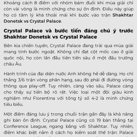
Khoảng cách 8 điểm với nhóm bám đuổi khi mùa giải chỉ
còn vài vòng là minh chứng cho sự ổn định. Điều này giúp
họ có tâm lý khá thoải mái khi bước vào trận
Shakhtar
Donetsk vs Crystal Palace
.
Crystal Palace và bước tiến đáng chú ý trước
Shakhtar Donetsk vs Crystal Palace
Bên kia chiến tuyến, Crystal Palace đang trải qua mùa giải
mang tính bước ngoặt. Không chỉ đạt cột mốc cao ở giải
quốc nội, họ còn lần đầu tiên tiến sâu ở một đấu trường
châu Âu.
Hành trình của đại diện nước Anh không hề dễ dàng. Họ chỉ
thắng 3/6 trận vòng phân hạng, sau đó phải đi đường vòng
thông qua play-off. Tuy nhiên, càng vào sâu, Palace càng
cho thấy sự tiến bộ rõ rệt. Việc loại một đội giàu kinh
nghiệm như Fiorentina với tổng tỷ số 4-2 là minh chứng
tiêu biểu.
Một điểm đáng lưu ý trong chuỗi trận gần đây là khả năng
ghi bàn ổn định. Crystal Palace cũng có 19 bàn thắng tại
Conference League, ngang bằng với Shakhtar. Tuy nhiên,
điểm khác biệt nằm ở cách họ kiểm soát thế trận: Palace