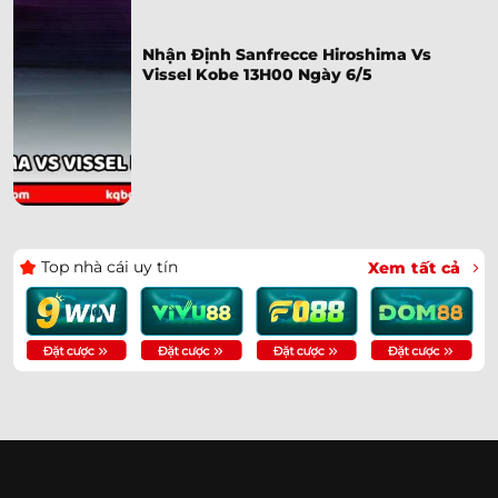
Nhận Định Sanfrecce Hiroshima Vs
Nhận Định
Vissel Kobe 13H00 Ngày 6/5
Sanfrecce
Hiroshima Vs
Vissel Kobe
13H00 Ngày
6/5
Top nhà cái uy tín
Xem tất cả