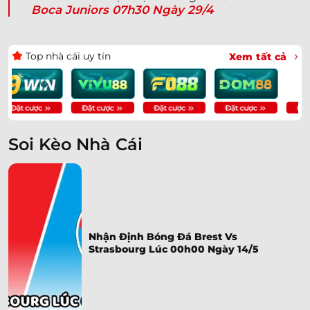
Boca Juniors 07h30 Ngày 29/4
Top nhà cái uy tín
Xem tất cả
Soi Kèo Nhà Cái
Nhận Định Bóng Đá Brest Vs
Nhận Định
Strasbourg Lúc 00h00 Ngày 14/5
Bóng Đá Brest
Vs Strasbourg
Lúc 00h00
Ngày 14/5