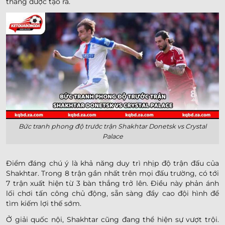
thắng được tạo ra.
Bức tranh phong độ trước trận Shakhtar Donetsk vs Crystal
Palace
Điểm đáng chú ý là khả năng duy trì nhịp độ trận đấu của
Shakhtar. Trong 8 trận gần nhất trên mọi đấu trường, có tới
7 trận xuất hiện từ 3 bàn thắng trở lên. Điều này phản ánh
lối chơi tấn công chủ động, sẵn sàng đẩy cao đội hình để
tìm kiếm lợi thế sớm.
Ở giải quốc nội, Shakhtar cũng đang thể hiện sự vượt trội.