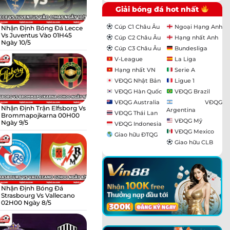
Giải bóng đá hot nhất
1H45 Ngày 10/5
Cúp C1 Châu Âu
Ngoại Hạng Anh
Nhận Định Bóng Đá Lecce
Vs Juventus Vào 01H45
Cúp C2 Châu Âu
Hạng nhất Anh
Ngày 10/5
Cúp C3 Châu Âu
Bundesliga
V-League
La Liga
hận Định Trận Elfsborg
Hạng nhất VN
Serie A
s Brommapojkarna
VĐQG Nhật Bản
Ligue 1
0H00 Ngày 9/5
VĐQG Hàn Quốc
VĐQG Brazil
VĐQG Australia
VĐQG
Nhận Định Trận Elfsborg Vs
Argentina
VĐQG Thái Lan
Brommapojkarna 00H00
VĐQG Mỹ
Ngày 9/5
VĐQG Indonesia
VĐQG Mexico
Giao hữu ĐTQG
Giao hữu CLB
hận Định Bóng Đá
trasbourg Vs Vallecano
2H00 Ngày 8/5
Nhận Định Bóng Đá
Strasbourg Vs Vallecano
02H00 Ngày 8/5
hận Định Sanfrecce