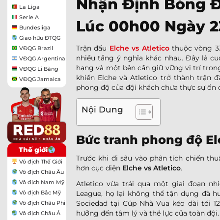
Nhận Định Bóng Đá
La Liga
Serie A
Lúc 00h00 Ngày 2
Bundesliga
Giao hữu ĐTQG
Trận đấu
Elche vs Atletico
thuộc vòng 33
VĐQG Brazil
nhiều tầng ý nghĩa khác nhau. Đây là cu
VĐQG Argentina
hạng và một bên cần giữ vững vị trí tr
VĐQG Li Băng
khiến Elche và Atletico trở thành trận
VĐQG Jamaica
phong độ của đội khách chưa thực sự ổn 
Nội Dung
Bức tranh phong độ Elc
Thế giới
Trước khi đi sâu vào phân tích chiến thu
Vô địch Thế Giới
hơn cục diện
Elche vs Atletico
.
Vô địch Châu Âu
Vô địch Nam Mỹ
Atletico vừa trải qua một giai đoạn n
Vô địch Bắc Mỹ
League, họ lại không thể tận dụng đà h
Sociedad tại Cúp Nhà Vua kéo dài tới 12
Vô địch Châu Phi
hưởng đến tâm lý và thể lực của toàn đội.
Vô địch Châu Á