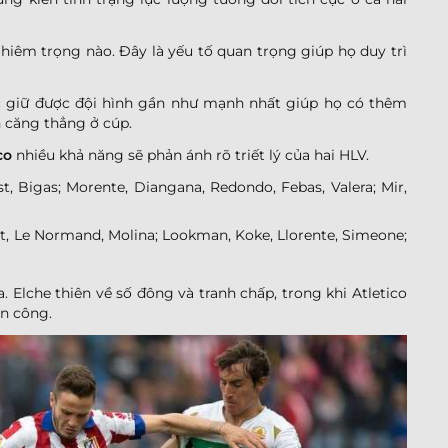
iêm trọng nào. Đây là yếu tố quan trọng giúp họ duy trì
iệc giữ được đội hình gần như mạnh nhất giúp họ có thêm
n căng thẳng ở cúp.
co
nhiều khả năng sẽ phản ánh rõ triết lý của hai HLV.
st, Bigas; Morente, Diangana, Redondo, Febas, Valera; Mir,
let, Le Normand, Molina; Lookman, Koke, Llorente, Simeone;
. Elche thiên về số đông và tranh chấp, trong khi Atletico
ấn công.