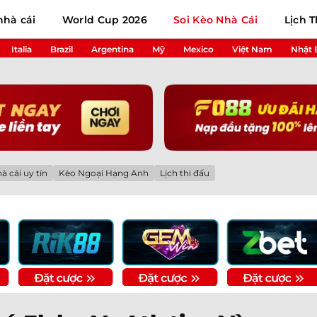
nhà cái
World Cup 2026
Soi Kèo Nhà Cái
Lịch 
Italia
Brazil
Argentina
Mỹ
Mexico
Việt Nam
Nhật 
à cái uy tín
Kèo Ngoại Hạng Anh
Lịch thi đấu