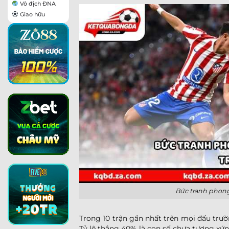
Vô địch ĐNA
Giao hữu
Bức tranh phong 
Trong 10 trận gần nhất trên mọi đấu trườn
Tỷ lệ thắng 40% là con số chưa tương xứn