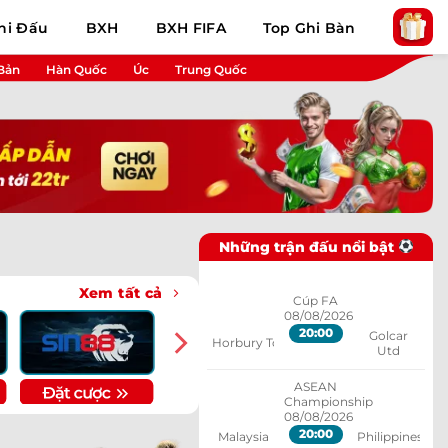
Thi Đấu
BXH
BXH FIFA
Top Ghi Bàn
Bản
Hàn Quốc
Úc
Trung Quốc
Những trận đấu nổi bật
Xem tất cả
Cúp FA
08/08/2026
20:00
Golcar
Horbury Town
Utd
ASEAN
Championship
08/08/2026
20:00
Malaysia
Philippines