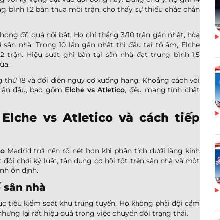
H
g bình 1,2 bàn thua mỗi trận, cho thấy sự thiếu chắc chắn
1
hong độ quá nổi bật. Họ chỉ thắng 3/10 trận gần nhất, hòa
 sân nhà. Trong 10 lần gần nhất thi đấu tại tổ ấm, Elche
2 trận. Hiệu suất ghi bàn tại sân nhà đạt trung bình 1,5
ùa.
N
g thứ 18 và đối diện nguy cơ xuống hạng. Khoảng cách với
B
 trận đấu, bao gồm
Elche vs Atletico
, đều mang tính chất
0
Elche vs Atletico và cách tiếp
co
Madrid trở nên rõ nét hơn khi phân tích dưới lăng kính
N
 đội chơi kỷ luật, tận dụng cơ hội tốt trên sân nhà và một
L
nh ổn định.
V
ế sân nhà
mục tiêu kiểm soát khu trung tuyến. Họ không phải đội cầm
ưng lại rất hiệu quả trong việc chuyển đổi trạng thái.