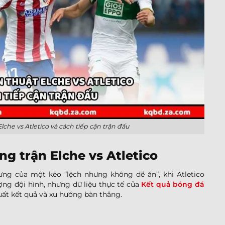
lche vs Atletico và cách tiếp cận trận đấu
ng trận Elche vs Atletico
ng của một kèo “lệch nhưng không dễ ăn”, khi Atletico
ợng đội hình, nhưng dữ liệu thực tế của
Kết quả bóng đá
suất kết quả và xu hướng bàn thắng.