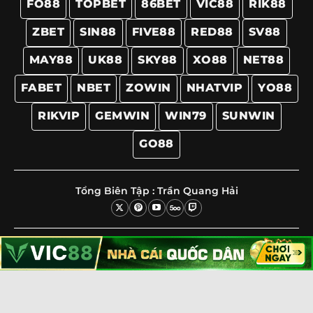
FO88
TOPBET
86BET
VIC88
RIK88
ZBET
SIN88
FIVE88
RED88
SV88
MAY88
UK88
SKY88
XO88
NET88
FABET
NBET
ZOWIN
NHATVIP
YO88
RIKVIP
GEMWIN
WIN79
SUNWIN
GO88
Tổng Biên Tập :
Trần Quang Hải
Copyright © 2025 keobongda.com
blockstake.io
- Trang cập nhật kết quả bóng đá
nhanh nhất, uy tín nhất 2026