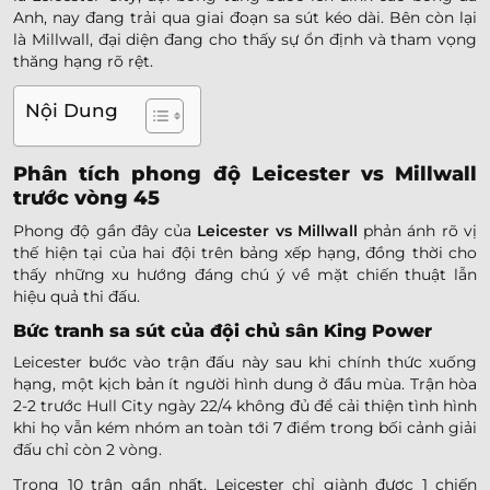
Anh, nay đang trải qua giai đoạn sa sút kéo dài. Bên còn lại
là Millwall, đại diện đang cho thấy sự ổn định và tham vọng
thăng hạng rõ rệt.
Nội Dung
Phân tích phong độ Leicester vs Millwall
trước vòng 45
Phong độ gần đây của
Leicester vs Millwall
phản ánh rõ vị
thế hiện tại của hai đội trên bảng xếp hạng, đồng thời cho
thấy những xu hướng đáng chú ý về mặt chiến thuật lẫn
hiệu quả thi đấu.
Bức tranh sa sút của đội chủ sân King Power
Leicester bước vào trận đấu này sau khi chính thức xuống
hạng, một kịch bản ít người hình dung ở đầu mùa. Trận hòa
2-2 trước Hull City ngày 22/4 không đủ để cải thiện tình hình
khi họ vẫn kém nhóm an toàn tới 7 điểm trong bối cảnh giải
đấu chỉ còn 2 vòng.
Trong 10 trận gần nhất, Leicester chỉ giành được 1 chiến