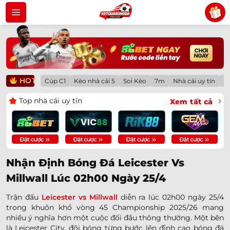
Bỏ
qua
nội
dung
HOT
Cúp C1
Kèo nhà cái 5
Soi Kèo
7m
Nhà cái uy tín
Lị
Top nhà cái uy tín
Xem tất cả
Nhận Định Bóng Đá Leicester Vs
Millwall Lúc 02h00 Ngày 25/4
Trận đấu
Leicester vs Millwall
diễn ra lúc 02h00 ngày 25/4
trong khuôn khổ vòng 45 Championship 2025/26 mang
nhiều ý nghĩa hơn một cuộc đối đầu thông thường. Một bên
là Leicester City, đội bóng từng bước lên đỉnh cao bóng đá