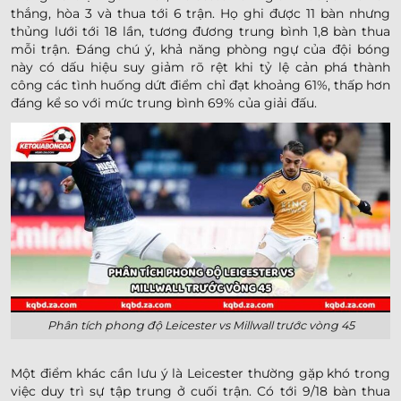
thắng, hòa 3 và thua tới 6 trận. Họ ghi được 11 bàn nhưng
thủng lưới tới 18 lần, tương đương trung bình 1,8 bàn thua
mỗi trận. Đáng chú ý, khả năng phòng ngự của đội bóng
này có dấu hiệu suy giảm rõ rệt khi tỷ lệ cản phá thành
công các tình huống dứt điểm chỉ đạt khoảng 61%, thấp hơn
đáng kể so với mức trung bình 69% của giải đấu.
Phân tích phong độ Leicester vs Millwall trước vòng 45
Một điểm khác cần lưu ý là Leicester thường gặp khó trong
việc duy trì sự tập trung ở cuối trận. Có tới 9/18 bàn thua