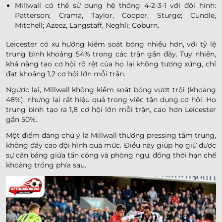
Millwall có thể sử dụng hệ thống 4-2-3-1 với đội hình:
Patterson; Crama, Taylor, Cooper, Sturge; Cundle,
Mitchell; Azeez, Langstaff, Neghli; Coburn.
Leicester có xu hướng kiểm soát bóng nhiều hơn, với tỷ lệ
trung bình khoảng 54% trong các trận gần đây. Tuy nhiên,
khả năng tạo cơ hội rõ rệt của họ lại không tương xứng, chỉ
đạt khoảng 1,2 cơ hội lớn mỗi trận.
Ngược lại, Millwall không kiểm soát bóng vượt trội (khoảng
48%), nhưng lại rất hiệu quả trong việc tận dụng cơ hội. Họ
trung bình tạo ra 1,8 cơ hội lớn mỗi trận, cao hơn Leicester
gần 50%.
Một điểm đáng chú ý là Millwall thường pressing tầm trung,
không đẩy cao đội hình quá mức. Điều này giúp họ giữ được
sự cân bằng giữa tấn công và phòng ngự, đồng thời hạn chế
khoảng trống phía sau.