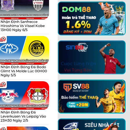
iroshima Vs Vissel Kobe
3H00 Ngày 6/5
Nhận Định Sanfrecce
Hiroshima Vs Vissel Kobe
13H00 Ngày 6/5
hận Định Bóng Đá
odo Glimt Vs Molde Lúc
0H00 Ngày 5/5
Nhận Định Bóng Đá Bodo
Glimt Vs Molde Lúc 00H00
Ngày 5/5
hận Định Bóng Đá
everkusen Vs Leipzig
ào 23H30 Ngày 2/5
Nhận Định Bóng Đá
Leverkusen Vs Leipzig Vào
23H30 Ngày 2/5