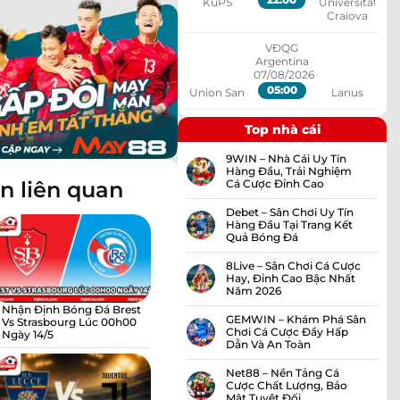
KuPS
Universitatea
Craiova
VĐQG
Argentina
07/08/2026
05:00
Union Santa Fe
Lanus
Top nhà cái
9WIN – Nhà Cái Uy Tín
Hàng Đầu, Trải Nghiệm
Cá Cược Đỉnh Cao
in liên quan
Debet – Sân Chơi Uy Tín
Hàng Đầu Tại Trang Kết
Quả Bóng Đá
hận Định Bóng Đá
rest Vs Strasbourg Lúc
8Live – Sân Chơi Cá Cược
0h00 Ngày 14/5
Hay, Đỉnh Cao Bậc Nhất
Năm 2026
Nhận Định Bóng Đá Brest
GEMWIN – Khám Phá Sân
Vs Strasbourg Lúc 00h00
Chơi Cá Cược Đầy Hấp
Ngày 14/5
Dẫn Và An Toàn
Net88 – Nền Tảng Cá
hận Định Bóng Đá
Cược Chất Lượng, Bảo
ecce Vs Juventus Vào
Mật Tuyệt Đối