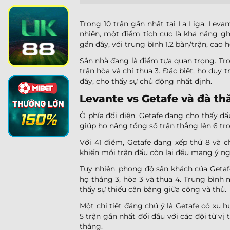
Trong 10 trận gần nhất tại La Liga, Levan
nhiên, một điểm tích cực là khả năng ghi
gần đây, với trung bình 1.2 bàn/trận, cao
Sân nhà đang là điểm tựa quan trọng. Tron
trận hòa và chỉ thua 3. Đặc biệt, họ duy 
đây, cho thấy sự chủ động nhất định.
Levante vs Getafe và đà th
Ở phía đối diện, Getafe đang cho thấy dấu
giúp họ nâng tổng số trận thắng lên 6 tr
Với 41 điểm, Getafe đang xếp thứ 8 và c
khiến mỗi trận đấu còn lại đều mang ý n
Tuy nhiên, phong độ sân khách của Getafe
họ thắng 3, hòa 3 và thua 4. Trung bình m
thấy sự thiếu cân bằng giữa công và thủ.
Một chi tiết đáng chú ý là Getafe có xu 
5 trận gần nhất đối đầu với các đội từ vị 
thắng.