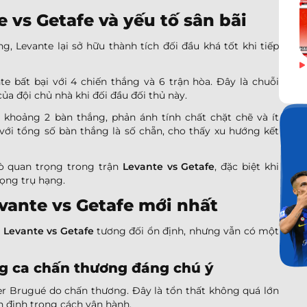
N
e vs Getafe và yếu tố sân bãi
D
P
, Levante lại sở hữu thành tích đối đầu khá tốt khi tiếp
te bất bại với 4 chiến thắng và 6 trận hòa. Đây là chuỗi
của đội chủ nhà khi đối đầu đối thủ này.
 khoảng 2 bàn thắng, phản ánh tính chất chặt chẽ và ít
 với tổng số bàn thắng là số chẵn, cho thấy xu hướng kết
rò quan trọng trong trận
Levante vs Getafe
, đặc biệt khi
vọng trụ hạng.
vante vs Getafe mới nhất
n
Levante vs Getafe
tương đối ổn định, nhưng vẫn có một
ng ca chấn thương đáng chú ý
er Brugué do chấn thương. Đây là tổn thất không quá lớn
ổn định trong cách vận hành.