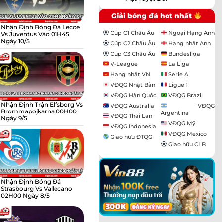
1H45 Ngày 10/5
Giải bóng đá hot nhất
Nhận Định Bóng Đá Lecce
Cúp C1 Châu Âu
Ngoại Hạng Anh
Vs Juventus Vào 01H45
Ngày 10/5
Cúp C2 Châu Âu
Hạng nhất Anh
Cúp C3 Châu Âu
Bundesliga
V-League
La Liga
hận Định Trận Elfsborg
Hạng nhất VN
Serie A
s Brommapojkarna
VĐQG Nhật Bản
Ligue 1
0H00 Ngày 9/5
VĐQG Hàn Quốc
VĐQG Brazil
Nhận Định Trận Elfsborg Vs
VĐQG Australia
VĐQG
Brommapojkarna 00H00
Argentina
VĐQG Thái Lan
Ngày 9/5
VĐQG Mỹ
VĐQG Indonesia
VĐQG Mexico
Giao hữu ĐTQG
hận Định Bóng Đá
Giao hữu CLB
trasbourg Vs Vallecano
2H00 Ngày 8/5
Nhận Định Bóng Đá
Strasbourg Vs Vallecano
02H00 Ngày 8/5
hận Định Sanfrecce