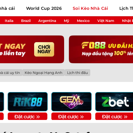
nhà cái
World Cup 2026
Soi Kèo Nhà Cái
Lịch 
Italia
Brazil
Argentina
Mỹ
Mexico
Việt Nam
Nhật 
à cái uy tín
Kèo Ngoại Hạng Anh
Lịch thi đấu