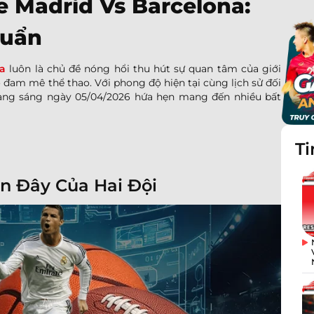
e Madrid Vs Barcelona:
huẩn
na
luôn là chủ đề nóng hổi thu hút sự quan tâm của giới
ồ đam mê thể thao. Với phong độ hiện tại cùng lịch sử đối
 rạng sáng ngày 05/04/2026 hứa hẹn mang đến nhiều bất
Ti
n Đây Của Hai Đội
N
Br
00
N
L