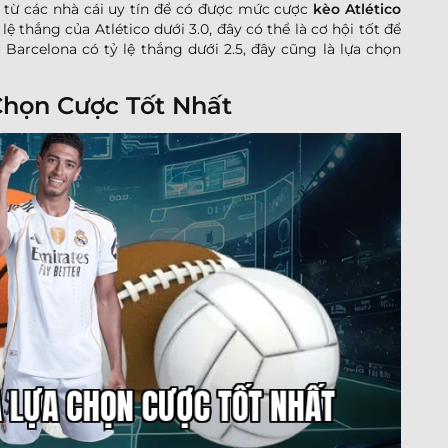
o từ các nhà cái uy tín để có được mức cược
kèo Atlético
lệ thắng của Atlético dưới 3.0, đây có thể là cơ hội tốt để
 Barcelona có tỷ lệ thắng dưới 2.5, đây cũng là lựa chọn
Chọn Cược Tốt Nhất