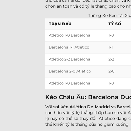
thủ của cả hai đội đều rất chắc chắn, và k
chọn an toàn và có tỷ lệ thắng cao cho 
Thống Kê Kèo Tài Xỉu
TRẬN ĐẤU
TỶ SỐ
Atlético 1-0 Barcelona
1-0
Barcelona 1-1 Atlético
1-1
Atlético 2-2 Barcelona
2-2
Barcelona 2-0 Atlético
2-0
Atlético 1-0 Barcelona
1-0
Kèo Châu Âu: Barcelona Đư
Với
soi kèo Atlético De Madrid vs Barc
cao hơn với tỷ lệ thắng thấp hơn so với At
lệ này có thể sẽ thay đổi. Atlético đang 
thể khiến tỷ lệ thắng của họ giảm xuống.