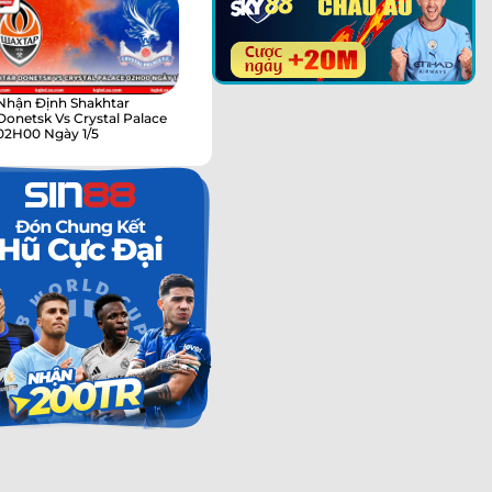
hận Định Shakhtar
onetsk Vs Crystal
lace 02H00 Ngày 1/5
Nhận Định Shakhtar
Donetsk Vs Crystal Palace
02H00 Ngày 1/5