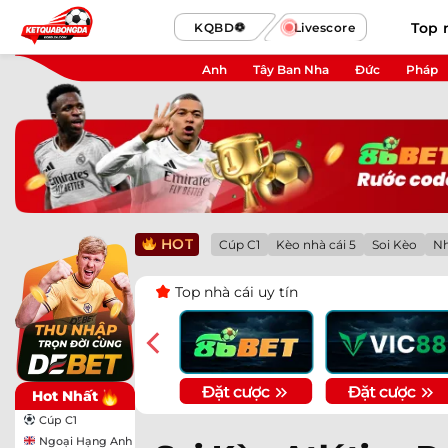
Bỏ
Top 
KQBD
Livescore
qua
nội
Anh
Tây Ban Nha
Đức
Pháp
dung
HOT
Cúp C1
Kèo nhà cái 5
Soi Kèo
Nh
Top nhà cái uy tín
Hot Nhất
Cúp C1
Ngoại Hạng Anh