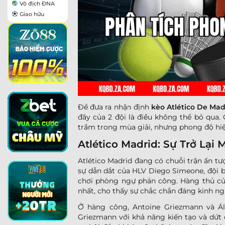
Vô địch ĐNA
Giao hữu
Để đưa ra nhận định
kèo Atlético De Ma
đây của 2 đội là điều không thể bỏ qua.
trầm trong mùa giải, nhưng phong độ hiện
Atlético Madrid: Sự Trở Lại
Atlético Madrid đang có chuỗi trận ấn tư
sự dẫn dắt của HLV Diego Simeone, đội bó
chơi phòng ngự phản công. Hàng thủ của A
nhất, cho thấy sự chắc chắn đáng kinh ng
Ở hàng công, Antoine Griezmann và Ál
Griezmann với khả năng kiến tạo và dứt 