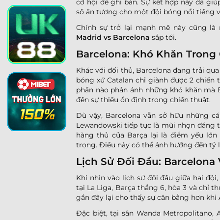
cơ hội để ghi bàn. Sự kết hợp này đã giú
số ấn tượng cho một đội bóng nổi tiếng v
Chính sự trở lại mạnh mẽ này cũng l
Madrid vs Barcelona
sắp tới.
Barcelona: Khó Khăn Trong
Khác với đối thủ, Barcelona đang trải qu
bóng xứ Catalan chỉ giành được 2 chiến 
phần nào phản ánh những khó khăn mà Ba
đến sự thiếu ổn định trong chiến thuật.
Dù vậy, Barcelona vẫn sở hữu những cá
Lewandowski tiếp tục là mũi nhọn đáng ti
hàng thủ của Barça lại là điểm yếu lớn
trọng. Điều này có thể ảnh hưởng đến tỷ 
Lịch Sử Đối Đầu: Barcelona
Khi nhìn vào lịch sử đối đầu giữa hai đội
tại La Liga, Barça thắng 6, hòa 3 và chỉ t
gần đây lại cho thấy sự cân bằng hơn khi 
Đặc biệt, tại sân Wanda Metropolitano, 