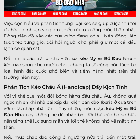
Việc đọc hiểu và phân tích từng loại kèo sẽ giúp cược thủ tối
ưu hóa lợi nhuận và giảm thiểu rủi ro xuống mức thấp nhất.
Dòng tiền đổ vào các cửa cược đang có sự biến động liên
tục theo từng giờ, đòi hỏi người chơi phải giữ một cái đầu
lạnh để quan sát.
Để tìm ra câu trả lời cho việc
soi kèo Mỹ vs Bồ Đào Nha
–
kèo nào sáng cho người chơi, chúng ta sẽ cùng bóc tách ba
loại hình đặt cược phổ biến và tiềm năng nhất trên thị
trường hiện nay.
Phân Tích Kèo Châu Á (Handicap) Đầy Kịch Tính
Với vị thế của một đội bóng hàng đầu châu Âu, không quá
ngạc nhiên khi nhà cái xếp đại diện bán đảo Iberia ở cửa trên
với mức chấp nhất định. Tuy nhiên, mức cược
kèo Mỹ vs Bồ
Đào Nha
này không hề dễ nhằn bởi đối thủ của họ sở hữu
nền tảng thể lực sung mãn và lợi thế không nhỏ về mặt tinh
thần.
Nếu mức chấp dao động ở ngưỡng nửa trái đến một trái,