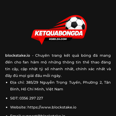
blockstake.io
- Chuyên trang kết quả bóng đá mang
đến cho fan hâm mộ những thông tin thể thao đáng
tin cậy, cập nhật tỷ số nhanh nhất, chính xác nhất và
đầy đủ mọi giải đấu mỗi ngày.
Địa chỉ: 385/29 Nguyễn Trọng Tuyển, Phường 2, Tân
Bình, Hồ Chí Minh, Việt Nam
SĐT: 0356 297 227
Website: https://www.blockstake.io