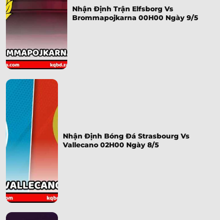
Nhận Định Trận Elfsborg Vs
Brommapojkarna 00H00 Ngày 9/5
Nhận Định Trận
Elfsborg Vs
Brommapojkarna
00H00 Ngày 9/5
Nhận Định Bóng Đá Strasbourg Vs
Nhận Định
Vallecano 02H00 Ngày 8/5
Bóng Đá
Strasbourg Vs
Vallecano
02H00 Ngày
8/5