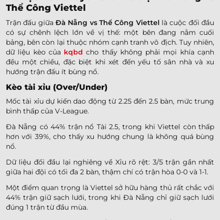
Thể Công Viettel
Trận đấu giữa
Đà Nẵng vs Thể Công Viettel
là cuộc đối đầu
có sự chênh lệch lớn về vị thế: một bên đang nằm cuối
bảng, bên còn lại thuộc nhóm cạnh tranh vô địch. Tuy nhiên,
dữ liệu kèo của
kqbd
cho thấy không phải mọi khía cạnh
đều một chiều, đặc biệt khi xét đến yếu tố sân nhà và xu
hướng trận đấu ít bùng nổ.
Kèo tài xỉu (Over/Under)
Mốc tài xỉu dự kiến dao động từ 2.25 đến 2.5 bàn, mức trung
bình thấp của V-League.
Đà Nẵng có 44% trận nổ Tài 2.5, trong khi Viettel còn thấp
hơn với 39%, cho thấy xu hướng chung là không quá bùng
nổ.
Dữ liệu đối đầu lại nghiêng về Xỉu rõ rệt: 3/5 trận gần nhất
giữa hai đội có tối đa 2 bàn, thậm chí có trận hòa 0-0 và 1-1.
Một điểm quan trọng là Viettel sở hữu hàng thủ rất chắc với
44% trận giữ sạch lưới, trong khi Đà Nẵng chỉ giữ sạch lưới
đúng 1 trận từ đầu mùa.