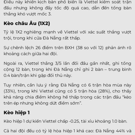
Điều này khiến kịch bản phổ biến là Viettel kiểm soát trận
đấu nhưng không đẩy tốc độ quá cao, dẫn đến tổng bàn
thắng khó vượt mốc 3.
Kèo châu Âu (1X2)
Tỷ lệ 1X2 nghiêng mạnh về Viettel với xác suất thắng vượt
trội, trong khi cửa Đà Nẵng rất thấp.
Sự chênh lệch 26 điểm trên BXH (38 so với 12) phản ánh rõ
khoảng cách giữa hai đội.
Ngoài ra, Viettel thắng 3/5 lần đối đầu gần nhất, ghi tổng
cộng 12 bàn, trong khi Đà Nẵng chỉ ghi 2 bàn – trung bình
0.4 bàn/trận khi gặp đối thủ này.
Tuy nhiên, cần lưu ý rằng Đà Nẵng có 6 trận hòa mùa này
(33%), trong khi Viettel cũng có 5 trận hòa (28%), cho thấy
khả năng chia điểm không hề thấp trong các trận đấu “kèo
trên ép nhưng không dứt điểm sớm”.
Kèo hiệp 1
Kèo hiệp 1 dự kiến Viettel chấp -0.25, tài xỉu khoảng 1.0 bàn.
Cả hai đội đều có tỷ lệ hòa hiệp 1 khá cao: Đà Nẵng 44% và