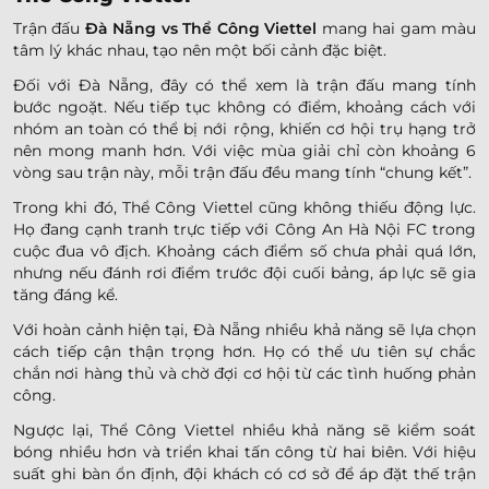
Trận đấu
Đà Nẵng vs Thể Công Viettel
mang hai gam màu
tâm lý khác nhau, tạo nên một bối cảnh đặc biệt.
Đối với Đà Nẵng, đây có thể xem là trận đấu mang tính
bước ngoặt. Nếu tiếp tục không có điểm, khoảng cách với
nhóm an toàn có thể bị nới rộng, khiến cơ hội trụ hạng trở
nên mong manh hơn. Với việc mùa giải chỉ còn khoảng 6
vòng sau trận này, mỗi trận đấu đều mang tính “chung kết”.
Trong khi đó, Thể Công Viettel cũng không thiếu động lực.
Họ đang cạnh tranh trực tiếp với Công An Hà Nội FC trong
cuộc đua vô địch. Khoảng cách điểm số chưa phải quá lớn,
nhưng nếu đánh rơi điểm trước đội cuối bảng, áp lực sẽ gia
tăng đáng kể.
Với hoàn cảnh hiện tại, Đà Nẵng nhiều khả năng sẽ lựa chọn
cách tiếp cận thận trọng hơn. Họ có thể ưu tiên sự chắc
chắn nơi hàng thủ và chờ đợi cơ hội từ các tình huống phản
công.
Ngược lại, Thể Công Viettel nhiều khả năng sẽ kiểm soát
bóng nhiều hơn và triển khai tấn công từ hai biên. Với hiệu
suất ghi bàn ổn định, đội khách có cơ sở để áp đặt thế trận