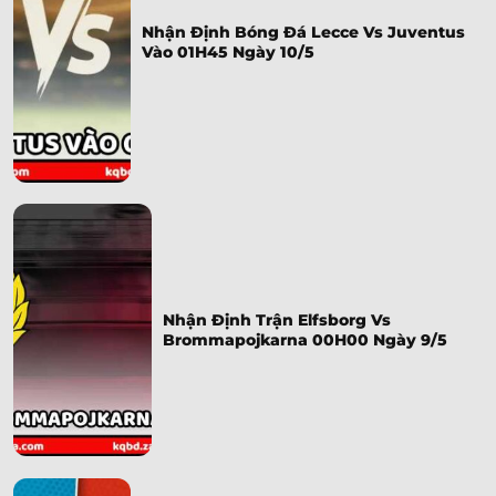
Nhận Định Bóng Đá Lecce Vs Juventus
Nhận Định
Vào 01H45 Ngày 10/5
Bóng Đá
Lecce Vs
Juventus Vào
01H45 Ngày
10/5
Nhận Định Trận Elfsborg Vs
Brommapojkarna 00H00 Ngày 9/5
Nhận Định Trận
Elfsborg Vs
Brommapojkarna
00H00 Ngày 9/5