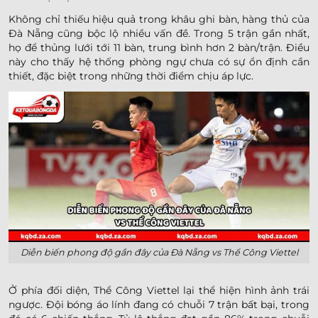
Không chỉ thiếu hiệu quả trong khâu ghi bàn, hàng thủ của
Đà Nẵng cũng bộc lộ nhiều vấn đề. Trong 5 trận gần nhất,
họ để thủng lưới tới 11 bàn, trung bình hơn 2 bàn/trận. Điều
này cho thấy hệ thống phòng ngự chưa có sự ổn định cần
thiết, đặc biệt trong những thời điểm chịu áp lực.
Diễn biến phong độ gần đây của Đà Nẵng vs Thể Công Viettel
Ở phía đối diện, Thể Công Viettel lại thể hiện hình ảnh trái
ngược. Đội bóng áo lính đang có chuỗi 7 trận bất bại, trong