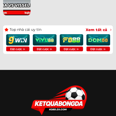
13H00 Ngày
6/5
Top nhà cái uy tín
Xem tất cả