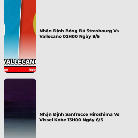
Nhận Định Bóng Đá Strasbourg Vs
Nhận Định
Vallecano 02H00 Ngày 8/5
Bóng Đá
Strasbourg Vs
Vallecano
02H00 Ngày
8/5
Nhận Định Sanfrecce Hiroshima Vs
Nhận Định
Vissel Kobe 13H00 Ngày 6/5
Sanfrecce
Hiroshima Vs
Vissel Kobe