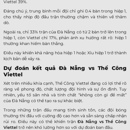
Viettel 39%.
Đáng chú ý, trung bình mỗi đội chỉ ghi 0.4 bàn trong hiệp 1,
cho thấy nhịp độ đầu trận thường chậm và thiên về thăm
dò.
Ngoài ra, chỉ 33% trận của Đà Nẵng có từ 2 bàn trở lên trong
hiệp 1, còn Viettel chỉ 17%, phản ánh xu hướng rất rõ: hiệp 1
thường khan hiếm bàn thắng.
Điều này khiến khả năng hòa hiệp 1 hoặc Xỉu hiệp 1 trở thành
kịch bản dễ xảy ra.
Dự đoán kết quả Đà Nẵng vs Thể Công
Viettel
Xét trên nhiều khía cạnh, Thể Công Viettel đang có lợi thế rõ
ràng về phong độ, chất lượng đội hình và sự ổn định. Tuy
nhiên, yếu tố sân nhà và tính chất “không còn gì để mất”
của Đà Nẵng có thể tạo ra sự khác biệt.
Trong những trận đấu mang tính sinh tồn, các đội bóng
thường thi đấu với cường độ cao hơn và sẵn sàng chấp nhận
rủi ro. Điều này có thể khiến trận
Đà Nẵng vs Thể Công
Viettel
trở nên khó lường hơn so với dự đoán ban đầu.