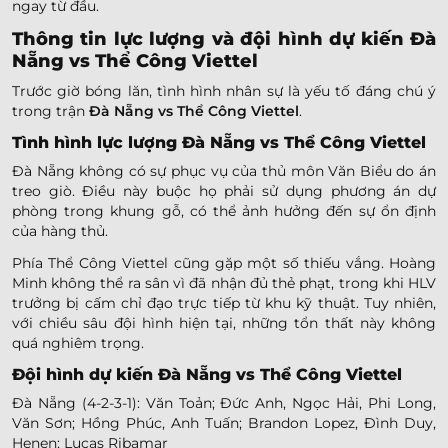
ngay từ đầu.
Thông tin lực lượng và đội hình dự kiến Đà
Nẵng vs Thể Công Viettel
Trước giờ bóng lăn, tình hình nhân sự là yếu tố đáng chú ý
trong trận
Đà Nẵng vs Thể Công Viettel
.
Tình hình lực lượng Đà Nẵng vs Thể Công Viettel
Đà Nẵng không có sự phục vụ của thủ môn Văn Biểu do án
treo giò. Điều này buộc họ phải sử dụng phương án dự
phòng trong khung gỗ, có thể ảnh hưởng đến sự ổn định
của hàng thủ.
Phía Thể Công Viettel cũng gặp một số thiếu vắng. Hoàng
Minh không thể ra sân vì đã nhận đủ thẻ phạt, trong khi HLV
trưởng bị cấm chỉ đạo trực tiếp từ khu kỹ thuật. Tuy nhiên,
với chiều sâu đội hình hiện tại, những tổn thất này không
quá nghiêm trọng.
Đội hình dự kiến Đà Nẵng vs Thể Công Viettel
Đà Nẵng (4-2-3-1): Văn Toản; Đức Anh, Ngọc Hải, Phi Long,
Văn Sơn; Hồng Phúc, Anh Tuấn; Brandon Lopez, Đình Duy,
Henen; Lucas Ribamar