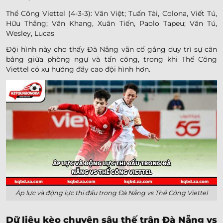
Thể Công Viettel (4-3-3): Văn Việt; Tuấn Tài, Colona, Viết Tú,
Hữu Thắng; Văn Khang, Xuân Tiến, Paolo Tapeu; Văn Tú,
Wesley, Lucas
Đội hình này cho thấy Đà Nẵng vẫn cố gắng duy trì sự cân
bằng giữa phòng ngự và tấn công, trong khi Thể Công
Viettel có xu hướng đẩy cao đội hình hơn.
Áp lực và động lực thi đấu trong Đà Nẵng vs Thể Công Viettel
Dữ liệu kèo chuyên sâu thế trận Đà Nẵng vs