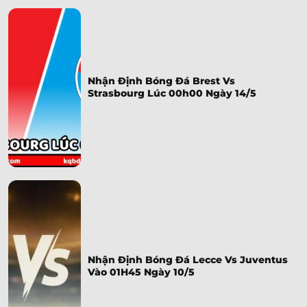
Nhận Định Bóng Đá Brest Vs
Nhận Định
Strasbourg Lúc 00h00 Ngày 14/5
Bóng Đá Brest
Vs Strasbourg
Lúc 00h00
Ngày 14/5
Nhận Định Bóng Đá Lecce Vs Juventus
Nhận Định
Vào 01H45 Ngày 10/5
Bóng Đá
Lecce Vs
Juventus Vào