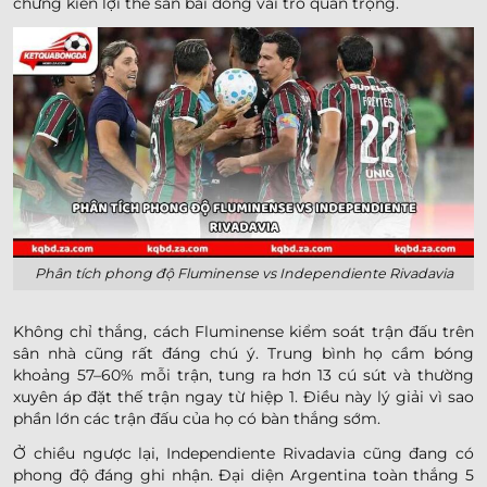
chứng kiến lợi thế sân bãi đóng vai trò quan trọng.
Phân tích phong độ Fluminense vs Independiente Rivadavia
Không chỉ thắng, cách Fluminense kiểm soát trận đấu trên
sân nhà cũng rất đáng chú ý. Trung bình họ cầm bóng
khoảng 57–60% mỗi trận, tung ra hơn 13 cú sút và thường
xuyên áp đặt thế trận ngay từ hiệp 1. Điều này lý giải vì sao
phần lớn các trận đấu của họ có bàn thắng sớm.
Ở chiều ngược lại, Independiente Rivadavia cũng đang có
phong độ đáng ghi nhận. Đại diện Argentina toàn thắng 5