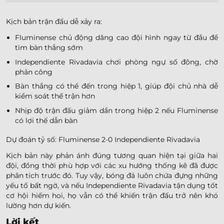
Kịch bản trận đấu dễ xảy ra:
Fluminense chủ động dâng cao đội hình ngay từ đầu để
tìm bàn thắng sớm
Independiente Rivadavia chơi phòng ngự số đông, chờ
phản công
Bàn thắng có thể đến trong hiệp 1, giúp đội chủ nhà dễ
kiểm soát thế trận hơn
Nhịp độ trận đấu giảm dần trong hiệp 2 nếu Fluminense
có lợi thế dẫn bàn
Dự đoán tỷ số: Fluminense 2-0 Independiente Rivadavia
Kịch bản này phản ánh đúng tương quan hiện tại giữa hai
đội, đồng thời phù hợp với các xu hướng thống kê đã được
phân tích trước đó. Tuy vậy, bóng đá luôn chứa đựng những
yếu tố bất ngờ, và nếu Independiente Rivadavia tận dụng tốt
cơ hội hiếm hoi, họ vẫn có thể khiến trận đấu trở nên khó
lường hơn dự kiến.
Lời kết