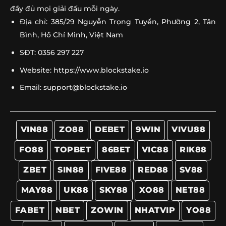
đầy đủ mọi giải đấu mỗi ngày.
Địa chỉ: 385/29 Nguyễn Trọng Tuyển, Phường 2, Tân
Bình, Hồ Chí Minh, Việt Nam
SĐT: 0356 297 227
Website: https://www.blockstake.io
Email:
support@blockstake.io
VIN88
ZO88
DEBET
9WIN
VIVU88
FO88
TOPBET
86BET
VIC88
RIK88
ZBET
SIN88
FIVE88
RED88
SV88
MAY88
UK88
SKY88
XO88
NET88
FABET
NBET
ZOWIN
NHATVIP
YO88