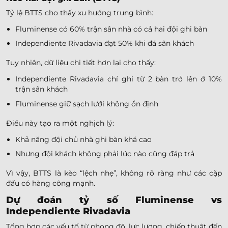
Tỷ lệ BTTS cho thấy xu hướng trung bình:
Fluminense có 60% trận sân nhà có cả hai đội ghi bàn
Independiente Rivadavia đạt 50% khi đá sân khách
Tuy nhiên, dữ liệu chi tiết hơn lại cho thấy:
Independiente Rivadavia chỉ ghi từ 2 bàn trở lên ở 10%
trận sân khách
Fluminense giữ sạch lưới không ổn định
Điều này tạo ra một nghịch lý:
Khả năng đội chủ nhà ghi bàn khá cao
Nhưng đội khách không phải lúc nào cũng đáp trả
Vì vậy, BTTS là kèo “lệch nhẹ”, không rõ ràng như các cặp
đấu có hàng công mạnh.
Dự đoán tỷ số Fluminense vs
Independiente Rivadavia
Tổng hợp các yếu tố từ phong độ, lực lượng, chiến thuật đến