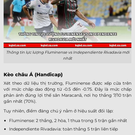
Thông tin lực lượng Fluminense vs Independiente Rivadavia mới
nhất
Kèo châu Á (Handicap)
Xét theo dữ liệu thị trường, Fluminense được xếp cửa trên
với mức chấp dao động từ -0.5 đến -0.75. Đây là mức chấp
phản ánh đúng lợi thế sân Maracanã, nơi họ thắng 7/10 trận
gần nhất (70%).
Tuy nhiên, điểm đáng chú ý nằm ở hiệu suất đối lập:
Fluminense: 2 thắng, 2 hòa, 1 thua trong 5 trận gần nhất
Independiente Rivadavia: toàn thắng 5 trận liên tiếp