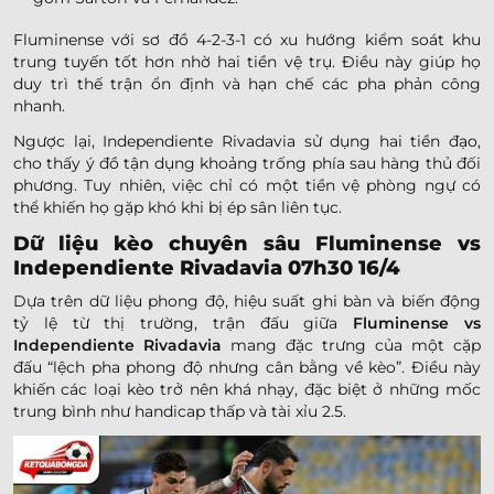
Fluminense với sơ đồ 4-2-3-1 có xu hướng kiểm soát khu
trung tuyến tốt hơn nhờ hai tiền vệ trụ. Điều này giúp họ
duy trì thế trận ổn định và hạn chế các pha phản công
nhanh.
Ngược lại, Independiente Rivadavia sử dụng hai tiền đạo,
cho thấy ý đồ tận dụng khoảng trống phía sau hàng thủ đối
phương. Tuy nhiên, việc chỉ có một tiền vệ phòng ngự có
thể khiến họ gặp khó khi bị ép sân liên tục.
Dữ liệu kèo chuyên sâu Fluminense vs
Independiente Rivadavia 07h30 16/4
Dựa trên dữ liệu phong độ, hiệu suất ghi bàn và biến động
tỷ lệ từ thị trường, trận đấu giữa
Fluminense vs
Independiente Rivadavia
mang đặc trưng của một cặp
đấu “lệch pha phong độ nhưng cân bằng về kèo”. Điều này
khiến các loại kèo trở nên khá nhạy, đặc biệt ở những mốc
trung bình như handicap thấp và tài xỉu 2.5.