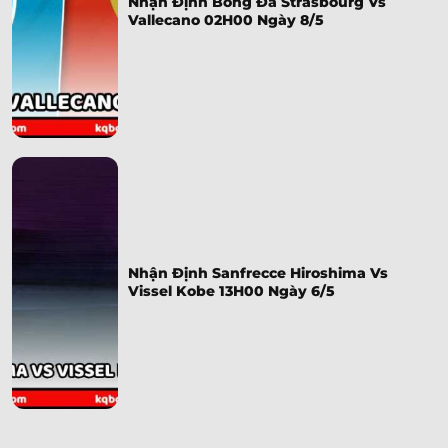
Nhận Định Bóng Đá Strasbourg Vs
Nhận Định
Vallecano 02H00 Ngày 8/5
Bóng Đá
Strasbourg Vs
Vallecano
02H00 Ngày
8/5
Nhận Định Sanfrecce Hiroshima Vs
Nhận Định
Vissel Kobe 13H00 Ngày 6/5
Sanfrecce
Hiroshima Vs
Vissel Kobe
13H00 Ngày
6/5