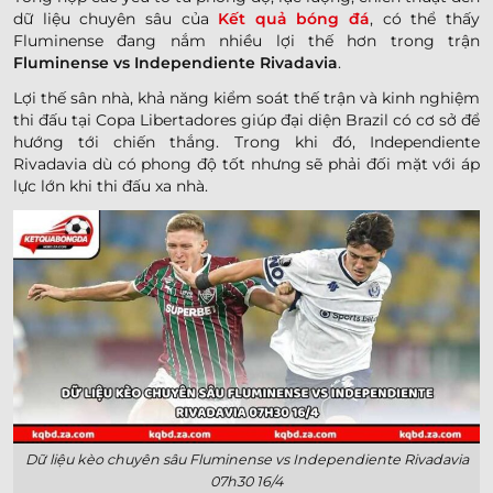
dữ liệu chuyên sâu của
Kết quả bóng đá
, có thể thấy
Fluminense đang nắm nhiều lợi thế hơn trong trận
Fluminense vs Independiente Rivadavia
.
Lợi thế sân nhà, khả năng kiểm soát thế trận và kinh nghiệm
thi đấu tại Copa Libertadores giúp đại diện Brazil có cơ sở để
hướng tới chiến thắng. Trong khi đó, Independiente
Rivadavia dù có phong độ tốt nhưng sẽ phải đối mặt với áp
lực lớn khi thi đấu xa nhà.
Dữ liệu kèo chuyên sâu Fluminense vs Independiente Rivadavia
07h30 16/4