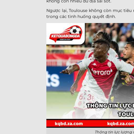
không còn nhiều dư địa sai sót.
Ngược lại, Toulouse không còn mục tiêu 
trong các tình huống quyết định.
Thông tin lực lượng 