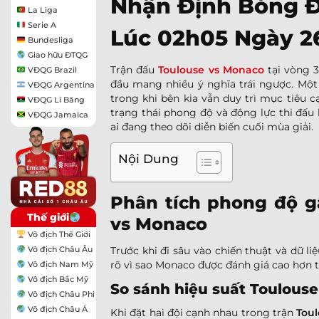
Nhận Định Bóng Đ
La Liga
Serie A
Lúc 02h05 Ngày 2
Bundesliga
Giao hữu ĐTQG
Trận đấu
Toulouse vs Monaco
tại vòng 3
VĐQG Brazil
đầu mang nhiều ý nghĩa trái ngược. Một
VĐQG Argentina
trong khi bên kia vẫn duy trì mục tiêu c
VĐQG Li Băng
trạng thái phong độ và động lực thi đấu 
VĐQG Jamaica
ai đang theo dõi diễn biến cuối mùa giải.
Nội Dung
Phân tích phong độ g
Thế giới
vs Monaco
Vô địch Thế Giới
Vô địch Châu Âu
Trước khi đi sâu vào chiến thuật và dữ li
rõ vì sao Monaco được đánh giá cao hơn 
Vô địch Nam Mỹ
Vô địch Bắc Mỹ
So sánh hiệu suất Toulouse
Vô địch Châu Phi
Vô địch Châu Á
Khi đặt hai đội cạnh nhau trong trận
Tou