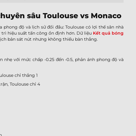
 chuyên sâu Toulouse vs Monaco
ữa phong độ và lịch sử đối đầu: Toulouse có lợi thế sân nhà
trì hiệu suất tấn công ổn định hơn. Dữ liệu
Kết quả bóng
kịch bản sát nút nhưng không thiếu bàn thắng.
n nhẹ với mức chấp -0.25 đến -0.5, phản ánh phong độ và
ulouse chỉ thắng 1
rận, Toulouse chỉ 4
n