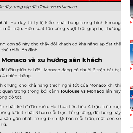
H
n đây trong cặp đấu Toulouse vs Monaco
1
nhất. Họ duy trì tỷ lệ kiểm soát bóng trung bình khoảng
ch mỗi trận. Hiệu suất tấn công vượt trội giúp họ thường
ững con số này cho thấy đội khách có khả năng áp đặt thế
N
 thủ thiếu ổn định.
B
0
vs Monaco và xu hướng sân khách
đối đầu giữa hai đội. Monaco đang có chuỗi 6 trận bất bại
 4 chiến thắng.
nh chứng cho khả năng thích nghi tốt của Monaco khi thi
ệt quan trọng trong bối cảnh
Toulouse vs Monaco
lần này
N
ong độ tốt.
L
V
ăn nhất kể từ đầu mùa. Họ thua liên tiếp 4 trận trên mọi
hủng lưới ít nhất 3 bàn mỗi trận. Tổng cộng, đội bóng này
ra sân gần nhất, trung bình 3,5 bàn mỗi trận, một con số
thủ.