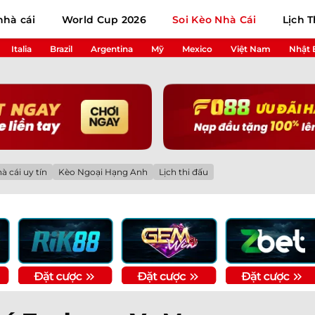
nhà cái
World Cup 2026
Soi Kèo Nhà Cái
Lịch 
Italia
Brazil
Argentina
Mỹ
Mexico
Việt Nam
Nhật 
à cái uy tín
Kèo Ngoại Hạng Anh
Lịch thi đấu