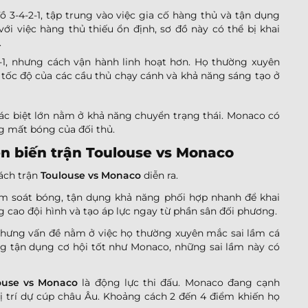
 3-4-2-1, tập trung vào việc gia cố hàng thủ và tận dụng
ới việc hàng thủ thiếu ổn định, sơ đồ này có thể bị khai
.
1, nhưng cách vận hành linh hoạt hơn. Họ thường xuyên
 tốc độ của các cầu thủ chạy cánh và khả năng sáng tạo ở
hác biệt lớn nằm ở khả năng chuyển trạng thái. Monaco có
g mất bóng của đối thủ.
ễn biến trận Toulouse vs Monaco
cách trận
Toulouse vs Monaco
diễn ra.
m soát bóng, tận dụng khả năng phối hợp nhanh để khai
 cao đội hình và tạo áp lực ngay từ phần sân đối phương.
 nhưng vấn đề nằm ở việc họ thường xuyên mắc sai lầm cá
ng tận dụng cơ hội tốt như Monaco, những sai lầm này có
ouse vs Monaco
là động lực thi đấu. Monaco đang cạnh
o vị trí dự cúp châu Âu. Khoảng cách 2 đến 4 điểm khiến họ