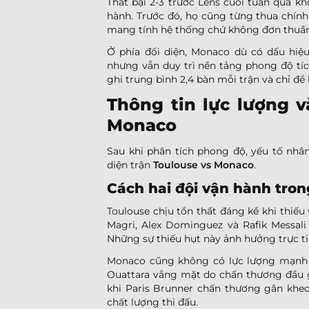
Thất bại 2-3 trước Lens cuối tuần qua k
hành. Trước đó, họ cũng từng thua chính
mang tính hệ thống chứ không đơn thuần 
Ở phía đối diện, Monaco dù có dấu hiệu
nhưng vẫn duy trì nền tảng phong độ tích
ghi trung bình 2,4 bàn mỗi trận và chỉ để l
Thông tin lực lượng v
Monaco
Sau khi phân tích phong độ, yếu tố nhân
diện trận
Toulouse vs Monaco
.
Cách hai đội vận hành tro
Toulouse chịu tổn thất đáng kể khi thiếu
Magri, Alex Dominguez và Rafik Messali
Những sự thiếu hụt này ảnh hưởng trực tiế
Monaco cũng không có lực lượng mạnh
Ouattara vắng mặt do chấn thương đầu g
khi Paris Brunner chấn thương gân kheo.
chất lượng thi đấu.