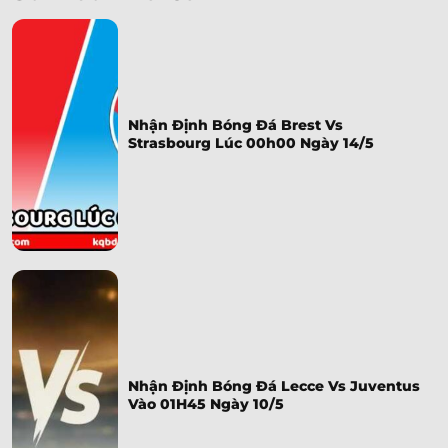
Nhận Định Bóng Đá Brest Vs
Nhận Định
Strasbourg Lúc 00h00 Ngày 14/5
Bóng Đá Brest
Vs Strasbourg
Lúc 00h00
Ngày 14/5
Nhận Định Bóng Đá Lecce Vs Juventus
Nhận Định
Vào 01H45 Ngày 10/5
Bóng Đá
Lecce Vs