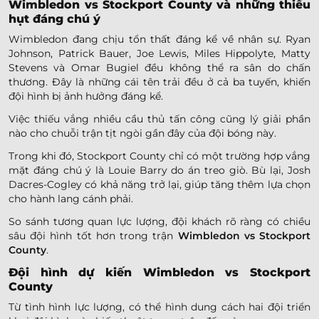
Wimbledon vs Stockport County và những thiếu
hụt đáng chú ý
Wimbledon đang chịu tổn thất đáng kể về nhân sự. Ryan
Johnson, Patrick Bauer, Joe Lewis, Miles Hippolyte, Matty
Stevens và Omar Bugiel đều không thể ra sân do chấn
thương. Đây là những cái tên trải đều ở cả ba tuyến, khiến
đội hình bị ảnh hưởng đáng kể.
Việc thiếu vắng nhiều cầu thủ tấn công cũng lý giải phần
nào cho chuỗi trận tịt ngòi gần đây của đội bóng này.
Trong khi đó, Stockport County chỉ có một trường hợp vắng
mặt đáng chú ý là Louie Barry do án treo giò. Bù lại, Josh
Dacres-Cogley có khả năng trở lại, giúp tăng thêm lựa chọn
cho hành lang cánh phải.
So sánh tương quan lực lượng, đội khách rõ ràng có chiều
sâu đội hình tốt hơn trong trận
Wimbledon vs Stockport
County
.
Đội hình dự kiến Wimbledon vs Stockport
County
Từ tình hình lực lượng, có thể hình dung cách hai đội triển