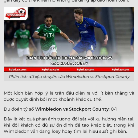
Phân tích dữ liệu chuyên sâu Wimbledon vs Stockport County
Một kịch bản hợp lý là trận đấu diễn ra với ít bàn thắng và
được quyết định bởi một khoảnh khắc cụ thể.
Dự đoán tỷ số
Wimbledon vs Stockport County
: 0-1
Đây là kết quả phản ánh tương đối sát với xu hướng hiện tại,
khi đội khách có đủ sự ổn định để tạo khác biệt, trong khi
Wimbledon vẫn đang loay hoay tìm lại hiệu suất ghi bàn.