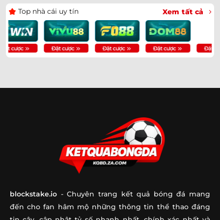
Top nhà cái uy tín
Xem tất cả
blockstake.io
- Chuyên trang kết quả bóng đá mang
đến cho fan hâm mộ những thông tin thể thao đáng
tin cậy, cập nhật tỷ số nhanh nhất, chính xác nhất và