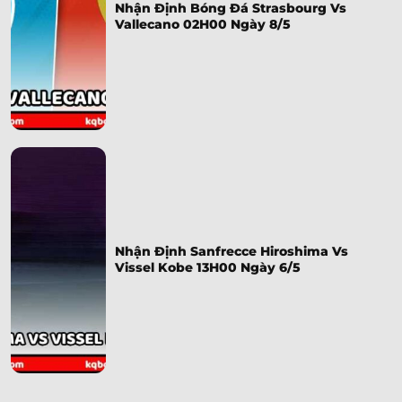
Nhận Định Bóng Đá Strasbourg Vs
Nhận Định
Vallecano 02H00 Ngày 8/5
Bóng Đá
Strasbourg Vs
Vallecano
02H00 Ngày
8/5
Nhận Định Sanfrecce Hiroshima Vs
Nhận Định
Vissel Kobe 13H00 Ngày 6/5
Sanfrecce
Hiroshima Vs
Vissel Kobe
13H00 Ngày
6/5