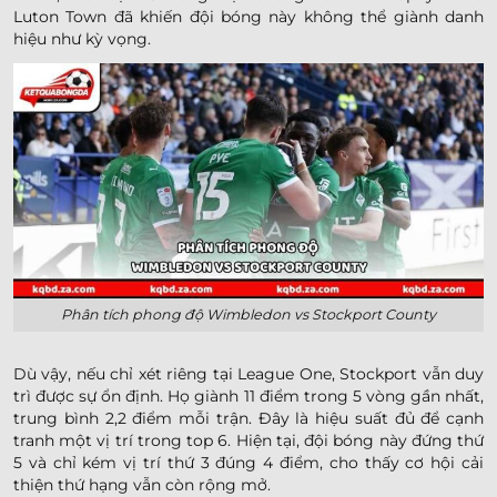
Luton Town đã khiến đội bóng này không thể giành danh
hiệu như kỳ vọng.
Phân tích phong độ Wimbledon vs Stockport County
Dù vậy, nếu chỉ xét riêng tại League One, Stockport vẫn duy
trì được sự ổn định. Họ giành 11 điểm trong 5 vòng gần nhất,
trung bình 2,2 điểm mỗi trận. Đây là hiệu suất đủ để cạnh
tranh một vị trí trong top 6. Hiện tại, đội bóng này đứng thứ
5 và chỉ kém vị trí thứ 3 đúng 4 điểm, cho thấy cơ hội cải
thiện thứ hạng vẫn còn rộng mở.