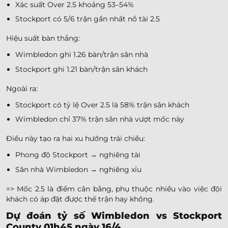
Xác suất Over 2.5 khoảng 53–54%
Stockport có 5/6 trận gần nhất nổ tài 2.5
Hiệu suất bàn thắng:
Wimbledon ghi 1.26 bàn/trận sân nhà
Stockport ghi 1.21 bàn/trận sân khách
Ngoài ra:
Stockport có tỷ lệ Over 2.5 là 58% trận sân khách
Wimbledon chỉ 37% trận sân nhà vượt mốc này
Điều này tạo ra hai xu hướng trái chiều:
Phong độ Stockport → nghiêng tài
Sân nhà Wimbledon → nghiêng xỉu
=> Mốc 2.5 là điểm cân bằng, phụ thuộc nhiều vào việc đội
khách có áp đặt được thế trận hay không.
Dự đoán tỷ số Wimbledon vs Stockport
County 01h45 ngày 16/4