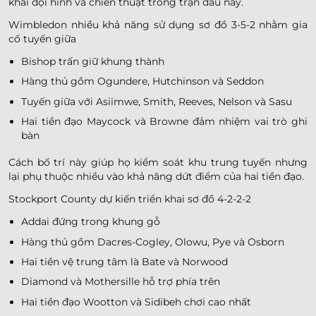
khai đội hình và chiến thuật trong trận đấu này.
Wimbledon nhiều khả năng sử dụng sơ đồ 3-5-2 nhằm gia
cố tuyến giữa
Bishop trấn giữ khung thành
Hàng thủ gồm Ogundere, Hutchinson và Seddon
Tuyến giữa với Asiimwe, Smith, Reeves, Nelson và Sasu
Hai tiền đạo Maycock và Browne đảm nhiệm vai trò ghi
bàn
Cách bố trí này giúp họ kiểm soát khu trung tuyến nhưng
lại phụ thuộc nhiều vào khả năng dứt điểm của hai tiền đạo.
Stockport County dự kiến triển khai sơ đồ 4-2-2-2
Addai đứng trong khung gỗ
Hàng thủ gồm Dacres-Cogley, Olowu, Pye và Osborn
Hai tiền vệ trung tâm là Bate và Norwood
Diamond và Mothersille hỗ trợ phía trên
Hai tiền đạo Wootton và Sidibeh chơi cao nhất