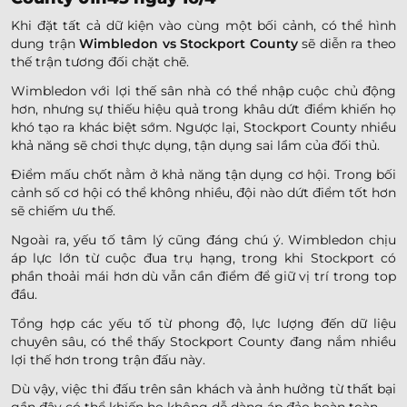
Khi đặt tất cả dữ kiện vào cùng một bối cảnh, có thể hình
dung trận
Wimbledon vs Stockport County
sẽ diễn ra theo
thế trận tương đối chặt chẽ.
Wimbledon với lợi thế sân nhà có thể nhập cuộc chủ động
hơn, nhưng sự thiếu hiệu quả trong khâu dứt điểm khiến họ
khó tạo ra khác biệt sớm. Ngược lại, Stockport County nhiều
khả năng sẽ chơi thực dụng, tận dụng sai lầm của đối thủ.
Điểm mấu chốt nằm ở khả năng tận dụng cơ hội. Trong bối
cảnh số cơ hội có thể không nhiều, đội nào dứt điểm tốt hơn
sẽ chiếm ưu thế.
Ngoài ra, yếu tố tâm lý cũng đáng chú ý. Wimbledon chịu
áp lực lớn từ cuộc đua trụ hạng, trong khi Stockport có
phần thoải mái hơn dù vẫn cần điểm để giữ vị trí trong top
đầu.
Tổng hợp các yếu tố từ phong độ, lực lượng đến dữ liệu
chuyên sâu, có thể thấy Stockport County đang nắm nhiều
lợi thế hơn trong trận đấu này.
Dù vậy, việc thi đấu trên sân khách và ảnh hưởng từ thất bại
gần đây có thể khiến họ không dễ dàng áp đảo hoàn toàn.