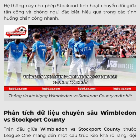
Hệ thống này cho phép Stockport linh hoạt chuyển đổi giữa
tấn công và phòng ngự, đặc biệt hiệu quả trong các tình
huống phản công nhanh.
Thông tin lực lượng Wimbledon vs Stockport County mới nhất
Phân tích dữ liệu chuyên sâu Wimbledon
vs Stockport County
Trận đấu giữa
Wimbledon vs Stockport County
thuộc
League One mang đến một cấu trúc kèo khá rõ ràng: đội