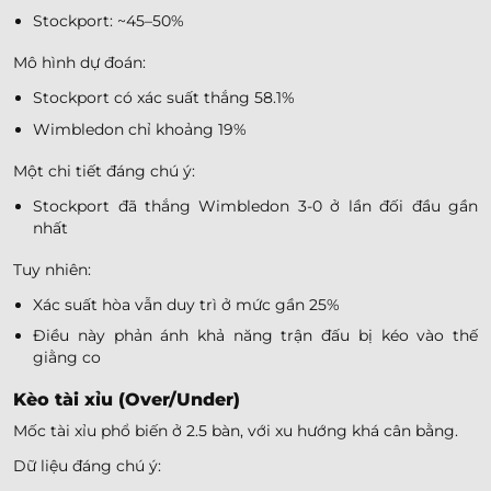
Stockport: ~45–50%
Mô hình dự đoán:
Stockport có xác suất thắng 58.1%
Wimbledon chỉ khoảng 19%
Một chi tiết đáng chú ý:
Stockport đã thắng Wimbledon 3-0 ở lần đối đầu gần
nhất
Tuy nhiên:
Xác suất hòa vẫn duy trì ở mức gần 25%
Điều này phản ánh khả năng trận đấu bị kéo vào thế
giằng co
Kèo tài xỉu (Over/Under)
Mốc tài xỉu phổ biến ở 2.5 bàn, với xu hướng khá cân bằng.
Dữ liệu đáng chú ý: