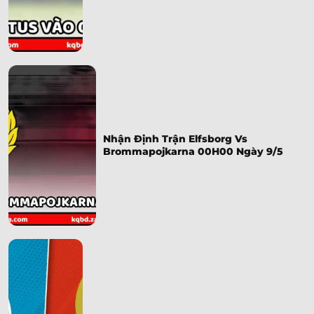
Juventus Vào
01H45 Ngày
10/5
Nhận Định Trận Elfsborg Vs
Brommapojkarna 00H00 Ngày 9/5
Nhận Định Trận
Elfsborg Vs
Brommapojkarna
00H00 Ngày 9/5